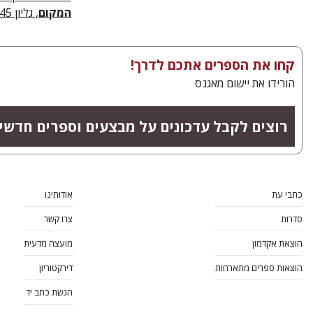
המקום
, גליון 45, "החזית הפחות מוכרת", אפריל 2025
קחו את הספרים אתכם לדרך!
הורידו את יישום מאגנס
רוצים לקבל עדכונים על מבצעים וספרים חדשי
כתבי עת
אודותינו
סדרות
צרו קשר
הוצאת אקדמון
מועצה מדעית
הוצאות ספרים מתארחות
דירקטוריון
הגשת כתב יד