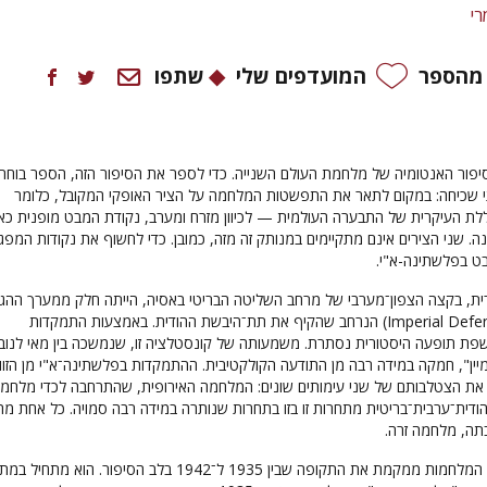
רי
 מהספר
המועדפים שלי
שתפו
יפור האנטומיה של מלחמת העולם השנייה. כדי לספר את הסיפור הזה, הספר בוחר
שכיחה: במקום לתאר את התפשטות המלחמה על הציר האופקי המקובל, כלומר
ת העיקרית של התבערה העולמית — לכיוון מזרח ומערב, נקודת המבט מופנית כאן
נה. שני הצירים אינם מתקיימים במנותק זה מזה, כמובן. כדי לחשוף את נקודות המפג
 בפלשתינה-א"י.
ת, בקצה הצפון־מערבי של מרחב השליטה הבריטי באסיה, הייתה חלק ממערך ההג
האימפריאלית (Imperial Defence) הנרחב שהקיף את תת־היבשת ההודית. באמצעות התמקדות
פת תופעה היסטורית נסתרת. משמעותה של קונסטלציה זו, שנמשכה בין מאי לנוב
ל־עלמיין", חמקה במידה רבה מן התודעה הקולקטיבית. ההתמקדות בפלשתינה־א"י מן הזוו
את הצטלבותם של שני עימותים שונים: המלחמה האירופית, שהתרחבה לכדי מלחמ
ודית־ערבית־בריטית מתחרות זו בזו בתחרות שנותרה במידה רבה סמויה. כל אחת מה
בתה, מלחמה זרה.
השתרגותן של שתי המלחמות ממקמת את התקופה שבין 1935 ל־1942 בלב הסיפור. הוא מ