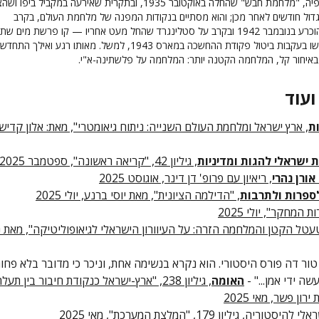
האיטלקית על אתיופיה, "מלחמת חבש" שהחלה באוקטובר 1935, ובתקרית שאירעה במקביל ביפ
דול חודשים לאחר מכן; והוא מסתיים בנקודות המפנה של מלחמת העולם, בקרב
אל־עלמיין השני שהוכרע בנובמבר 1942 ובקרב על סטלינגרד שהחל מעט אחריו — קו פרשת מים ש
פלשתינה-א"י הרגישו בעקבות ביטול פקודת ההחשכה במארס 1943, למשל. מאותו רגע ואילך התח
באיחור קל, המלחמה הקטנה יותר: המלחמה על פלשתינה-א"י.
ועוד
ת
, ארץ ישראל ומלחמת העולם השנייה: ניתוח גיאומטרי", מאת: אלון קדיש, 
 ישראלי להגות ומדיניות
, גיליון 42, "קריאה ראשונה", ספטמבר 2025
ורן נהרי
, ריאיון עם פרופ' דן דינר, אוגוסט 2025
, "הדילמה הציונית", מאת יוסי ברנע, יולי 2025
 המחקר", יולי 2025
עטל הקטן והמלחמה הזרה: על העיוורון הישראלי לגיאופוליטיקה", מאת 
ור דה פורס היסטורי. הוא נקרא בנשימה אחת, וניכר כי מדובר בלא פחו
שה ידי אמן..." -
האומה
, גיליון 238, "ארץ-ישראל כנקודת חיבור בין תעל
רון פשר, מאי 2025
סטוריה, גיליון 179, "המלצת המערכת", מאי 2025