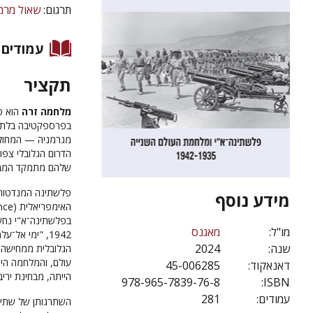
תרגום:
שאול מרמ
עמודים
תקציר
מלחמה זרה
הוא ס
בפרספקטיבה בלתי 
מגרמניה — המחולל
הדרום הגלובלי צפו
שלהם מתמקד המבט
פלשתינה המנדטורי
מידע נוסף
בפלשתינה־א"י נחש
מו"ל:
מאגנס
1942, "ימי א
שנה:
2024
הגלובלית ממחישה 
עולם, והמלחמה היה
דאנאקוד:
45-006285
הייתה, מבחינת ירי
978-965-7839-76-8
ISBN:
עמודים:
281