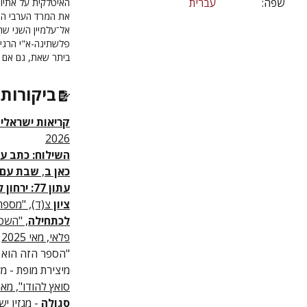
שפה:
עברית
את המרד הערבי הג
ביתר שאת, גם אם 
ביקורות 
קריאות ישראליו
2026
השילוח: כתב עת
כאן ב
,
שבת עם א
עתון 77: ירחון לספרות ולתרבות
ציון
צ(ד), "מספרות
לכתחילה
, "השט
פלאי, מאי 2025
"הספר הזה הוא ט
מיצירת מופת - מע
סואץ להודו", מאת י
סגולה
- מגזין ישראלי להי