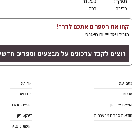
משקל:
200 גר'
כריכה:
רכה
קחו את הספרים אתכם לדרך!
הורידו את יישום מאגנס
רוצים לקבל עדכונים על מבצעים וספרים חדשי
כתבי עת
אודותינו
סדרות
צרו קשר
הוצאת אקדמון
מועצה מדעית
הוצאות ספרים מתארחות
דירקטוריון
הגשת כתב יד