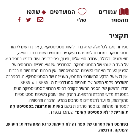
עמודים
המועדפים
שתפו
מהספר
שלי
תקציר
ספר זה נועד לכל אלה שלא בחרו להיות סטטיסטיקאים, אך נדרשים ללמוד
סטטיסטיקה במסגרת לימודיהם העיקריים בתחומים שונים כמו: רפואה,
סוציולוגיה, כלכלה, עבודה סוציאלית, חינוך, פסיכולוגיה ועוד. הדגש בספר הוא
על הצד היישומי של הסטטיסטיקה. ההסברים אינטואיטיביים ומבוססים על
ההיגיון העומד מאחורי השיטות הסטטיסטיות. אין הוכחות מתמטיות מורכבות
ואין דגש על הרקע התיאורטי-מתמטי, מעניינם של הסטטיסטיקאים. בספר זה
משולבים פלטי מחשב של תוכניות סטנדרטיות מ-
SPSS
ו-
SPSS-x
.
חלקו הראשון של הספר מתאים לקורס בסיסי במבוא לסטטיסטיקה הניתן
במסגרת מדעי החברה והרפואה. החלק השני עוסק בשיטות סטטיסטיות
מתקדמות, ומיועד לתלמידים מוסמכים במדעי החברה והרפואה.
לספר זה מתלווה גם ספר פתרונות בשם
בעיות ופתרונות בסטטיסטיקה
תיאורית ל"לא סטטיסטיקאים"
שנמכר בנפרד.
בפורמט האלקטרוני של ספר זה לא קיימות כרגע האפשרויות: חיפוש,
העתקה, הדגשה.