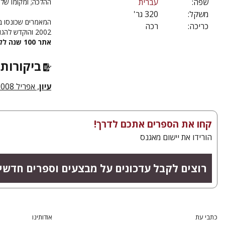
שפה:
עברית
ההלכה; ומקומו של ל
משקל:
320 גר'
המאמרים שכונסו ב
כריכה:
רכה
2002 והוקדש להגותו של עמנואל לוינס.
אתר 100 שנה ללוינס
ביקורות 
עיון
, אפריל 2008
קחו את הספרים אתכם לדרך!
הורידו את יישום מאגנס
רוצים לקבל עדכונים על מבצעים וספרים חדשי
כתבי עת
אודותינו