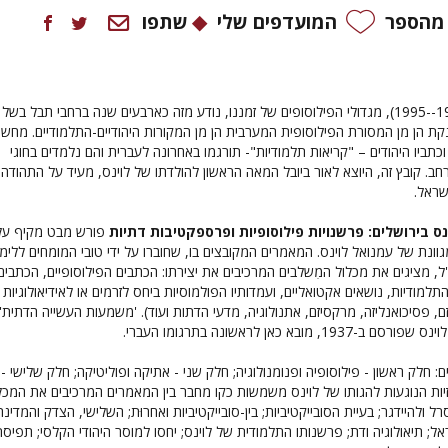
 מהספר
המועדפים שלי
שתפו
עמנואל לוינס (1906--1995), מגדולי הפילוסופים של זמננו, נודע מזה כארבעים שנה ברחבי תבל בשל
ונקת הן מן המסורת הפילוסופית המערבית הן מן המקורות היהודיים-התלמודיים. מחשו
 וכתביו היהודים – "קריאות תלמודיות"- תורגמו באחרונה לעברית והם נלמדים בחוגי
ב. קובץ זה, היוצא לאור ביובל המאה הראשון להולדתו של לוינס, מעיד על התהודה
שראל.
ס בירושלים: פרשנויות פילוסופיות ופרספקטיבות דתיות
פורש מבט מקיף על
וונת של עמנואל לוינס. המאמרים המקובצים בו, שחוברו על ידי טובי המומחים ללימו
'ל, מציגים את מכלול המִשלבים המרכיבים את יצירתו: הכתבים הפילוסופיים, הכתבים
התלמודיות, נושאים אקטואליים, ועמדותיו הפולמוסיות ביחס לזרמים או לאידיאולוגיות 
ם, פסיכואנליזה, מרקסיזם, אתנולוגיה, מדעי הדתות ועוד). 'משמעות העשייה הדתית',
 מובא כאן לראשונה בתרגומו העברי.
 חלק ראשון - פילוסופיה ופנומנולוגיה; חלק שני - אתיקה ופוליטיקה; חלק שלישי -
יות הנוגעות להגותו של לוינס משמשות כקו מחבר בין המאמרים המרכיבים את המכלו
ל ולהיידגר; בעיית הסובייקטיביות; בין-סובייקטיביות ואחרוּת; השלישי, הצדק והמדינה
אל; תיאולוגיה ודת; פרשנותו התלמודית של לוינס; יחסו למוסר היהודי הקלסי; תפיס