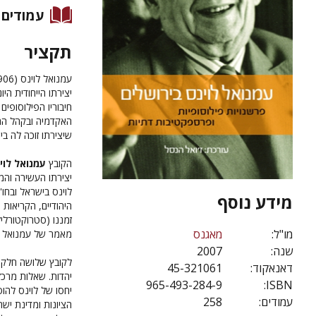
עמודים
תקציר
יצירתו הייחודית הי
חיבוריו הפילוסופים
האקדמיה ובקהל הרח
שיצירתו זוכה לה בי
הקובץ
עמנואל לוינ
יצירתו העשירה והמג
לוינס בישראל ובחו'
מידע נוסף
היהודיים, הקריאות 
זמננו (סטרוקטורליז
מו"ל:
מאגנס
מאמר של עמנואל לוינס שפורסם ב-1937,
שנה:
2007
לקובץ שלושה חלקים:
דאנאקוד:
45-321061
יהדות. שאלות מרכז
965-493-284-9
ISBN:
יחסו של לוינס להוסר
עמודים:
258
הציונות ומדינת ישר