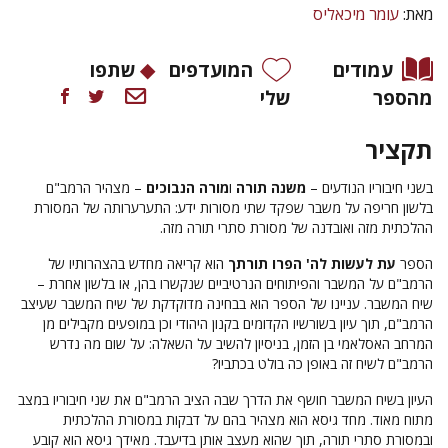
מאת:
עומר מיכאליס
עמודים
המועדפים
שתפו
מהספר
שלי
תקציר
בשני חיבוריו הנודעים –
משנה תורה
ו
מורה הנבוכים
– מצהיר הרמב"ם
בלשון חריפה על משבר שפקד שתי מסורות ידע: התערערותה של המסורת
ההלכתית מזה ואובדנה של מסורת סתרי תורה מזה.
הספר
עת לעשות לה' הפרו תורתך
הוא קריאה מחדש בהצהרותיו של
הרמב"ם על המשבר והפיתוחים הנרטיביים שנקשרו בהן, או בלשון אחרת –
שיח המשבר. עניינו של הספר הוא בבחינה מדוקדקת של שיח המשבר שעיצב
הרמב"ם, תוך עיון בשורשיו הקדומים בקנון היהודי וכן במופעים מקבילים מן
המרחב האסלאמי בן הזמן, בניסיון להשיב על השאלה: על שום מה נדרש
הרמב"ם לשיח זה באופן כה בולט בכתביו?
העיון בשיח המשבר חושף את הדרך שבה הציב הרמב"ם את שני חיבוריו במצב
מתוח מאוד. מחד גיסא הוא מצהיר בהם על דבקות במסורת ההלכתית
ובמסורת סתרי תורה, תוך שהוא מעצב אותן בדיעבד. מאידך גיסא הוא קובע