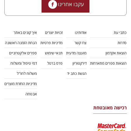
עקבו אחרינו
כתבי עת
אודותינו
זכויות יוצרים
איך קונים באתר
סדרות
צרו קשר
מדיניות פרטיות
הנחת הזמנה ראשונה
הוצאת אקדמון
מועצה מדעית
תנאי שימוש
ספרים אלקטרוניים
הוצאות ספרים מתארחות
דירקטוריון
פרס ברטל
דמי טיפול ומשלוח
הגשת כתב יד
משלוח לחו"ל
מדיניות החזרת מוצרים
אבטחה
רכישה מאובטחת