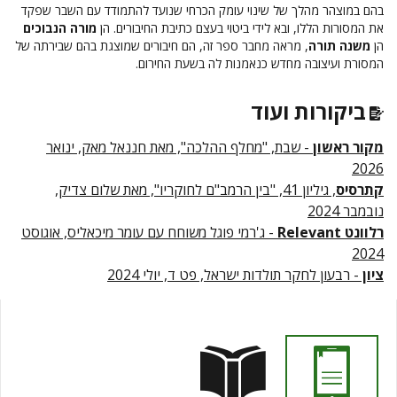
בהם במוצהר מהלך של שינוי עומק הכרחי שנועד להתמודד עם השבר שפקד
את המסורות הללו, ובא לידי ביטוי בעצם כתיבת החיבורים. הן
מורה הנבוכים
הן
משנה תורה
, מראה מחבר ספר זה, הם חיבורים שמוצגת בהם שבירתה של
המסורת ועיצובה מחדש כנאמנות לה בשעת החירום.
ביקורות ועוד
מקור ראשון
- שבת, "מחלף ההלכה", מאת חננאל מאק, ינואר
2026
קתרסיס
, גיליון 41, "בין הרמב"ם לחוקריו", מאת שלום צדיק,
נובמבר 2024
רלוונט Relevant
- ג'רמי פוגל משוחח עם עומר מיכאליס, אוגוסט
2024
ציון
- רבעון לחקר תולדות ישראל, פט ד, יולי 2024