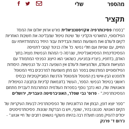
מהספר
שלי
תקציר
"בספרו
פסיכותרפיה אקזיסטנציאלית
פורש ארווין יאלום את המסד
הפילוסופי, התאורטי והקליני של שיטת טיפול שמבליטה את חשיבות האחריות
לקיום ולעולם ואת משמעות המוות והבדידות עבור היחיד בהתמודדויותיו עם
החיים, עם שפיות ועם חולי נפשי. כל אלה כניגוד קוטבי לתפיסה
הפסיכודינמית הפסיכואנליטית, שגרסה כי המהות הנפשית מצויה בתוך
האדם, בדחפיו, ביצריו ובמניעיו, כשהאני הוא הייצוג הפנימי המתמודד עם
המציאות והעולם, ושלמציאות ולעולם אין השפעה רבה על הנפשיות. היסודות
הפילוסופיים המודגשים בספר הם מתן משמעות למרכיבים בחיי המטופל
ולמפגש הבין-אישי בין המטפל והמטופל והדגשת הסובייקטיביות כבסיס
ראשוני בטיפול הנפשי. הספר, העשיר בדוגמאות קליניות ובתבונה הטיפולית
והאנושית שלו, הוא נדבך נוסף בספרות העולמית המתורגמת לעברית מתחום
הפסיכותרפיה." -
פרופ' גבי שפלר, האוניברסיטה העברית, ירושלים
"ספר יוצא דופן, הבוחן את הרלוונטיות של הפסיכותרפיה לבעיות העיקריות של
הקיום האנושי. סגנונו בהיר, שוטף, ויש בו הברקות שנונות. פסיכותרפיסטים
יכולים להפיק ממנו תועלת רבה בהיותו משקף נושאים רחבים של חיי אנוש." -
ג'רום ד' פרנק