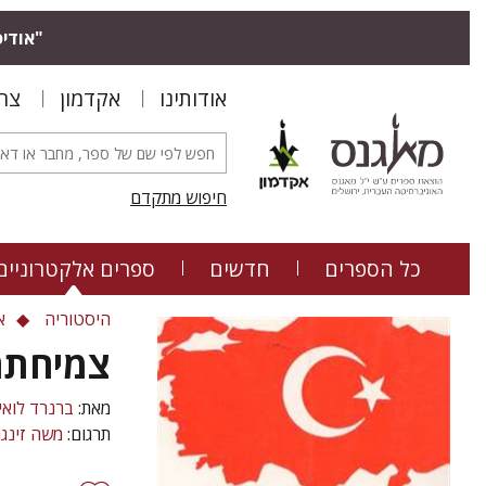
"אודיס
אודותינו
אקדמון
צר
חיפוש מתקדם
כל הספרים
חדשים
ספרים אלקטרוניים
היסטוריה
א
צמיחתה
מאת:
ברנרד לואי
תרגום:
משה זינגר