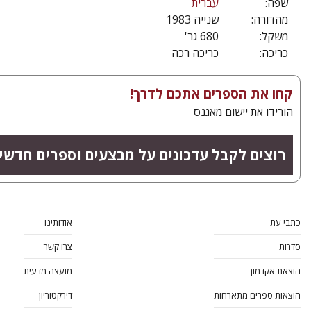
שפה:
עברית
מהדורה:
שנייה 1983
משקל:
680 גר'
כריכה:
כריכה רכה
קחו את הספרים אתכם לדרך!
הורידו את יישום מאגנס
רוצים לקבל עדכונים על מבצעים וספרים חדשי
כתבי עת
אודותינו
סדרות
צרו קשר
הוצאת אקדמון
מועצה מדעית
הוצאות ספרים מתארחות
דירקטוריון