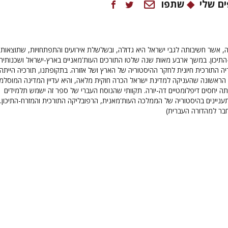
ם שלי
שתפו
 אשר חשיבותה לגבי ישראל היא גדולה, ובשלשלת אירועים והתפתחויות, שתוצאותי
התיכון. במשך ארבע מאות שנה שלטו התורכים העות'מאניים בארץ-ישראל ושכנותיה,
ה התורכית חיונית לחקר ההיסטוריה של הארץ ושל אזורה. בתקופתנו, תורכיה הייתה
הראשונה שהעניקה למדינת ישראל הכרה חוקית מלאה, והיא עדיין המדינה המוסלמ
ה יחסים דיפלומטיים דה-יורה. תקוותי שהנוסח העברי של ספר זה ישמש תלמידים
עניינים בהיסטוריה של הממלכה העות'מאנית, הרפובליקה התורכית והמזרח-התיכון.
ר למהדורה העברית)