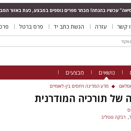
יאה" עכשיו בהנחה! מבחר ספרים נוספים במבצע, כעת באזור המב
ו קשר
עזרה
הגשת כתב יד
פרס ברטל
פרס 
נושאים
מבצעים
סלאם
מדע המדינה ויחסים בין-לאומיים
 של תורכיה המודרנית
ס
רבקה גוטליב