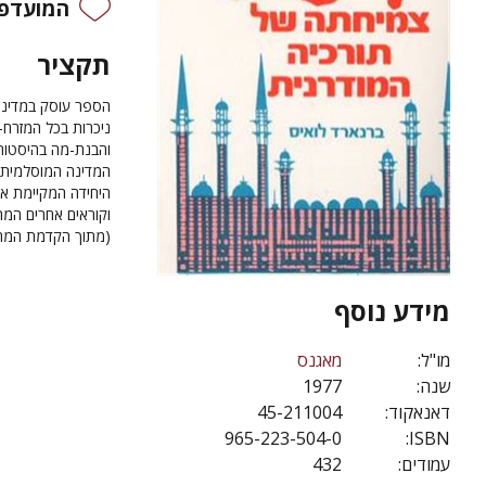
המועדפי
תקציר
הספר עוסק במדינה,
ניכרות בכל המזרח-
והבנת-מה בהיסטורי
המדינה המוסלמית 
היחידה המקיימת את
וקוראים אחרים המת
(מתוך הקדמת המחב
מידע נוסף
מו"ל:
מאגנס
שנה:
1977
דאנאקוד:
45-211004
965-223-504-0
ISBN:
עמודים:
432