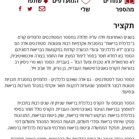
עמודים
המועדפים
שתפו
מהספר
שלי
תקציר
בשנים האחרונות חלה עליה תלולה במספר הסטודנטים הלומדים קורס
ב"כלכלת בריאות" במסגרות אקדמיות רבות ומגוונות. סטודנטים אלה הם
ברובם "לא כלכלנים" ובעלי הכשרה קודמת במקצועות הבריאות לסוגיהם.
הספר בא למלא חוסר בספר לימוד המציג את החומר בצורה אינטואיטיבית,
לא פורמאלית ולא טכנית ומעל הכול – בעברית. הספר הוא פרי ניסיון רב
בהוראת הקורס באוניברסיטאות העברית, בן גוריון, תל אביב וייל.
הספר
נועד לסטודנטים - גם אלה שאינם כלכלנים - הלומדים במסגרת תכניות
מגוונות לבוגר ולמוסמך שנועדות להקנות תואר אקדמי במנהל מערכות בריאות
ובסיעוד.
הספר מבוסס על הקורס בכלכלת בריאות שניתן זה שנים רבות בתכנית
למוסמך בבריאות הציבור באוניברסיטה העברית. הקורס כולל חומר בסיסי
בכלכלת בריאות: הביקוש לשירותי בריאות, שוק ביטוח הבריאות, התנהגות
ספקי שירותי בריאות וסדרי תשלום, תנועות הטיפול המנוהל ותשלום לפי
ביצועים, תפקיד הממשלה וביטוח בריאות ממלכתי והערכות כלכליות ברפואה.
הספר נכתב ונערך על בסיס הקלטות של ההרצאות, ומובא בשפה מדוברת,