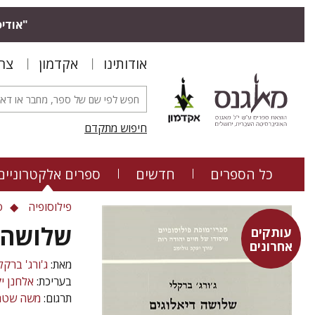
"אודיס
אודותינו
אקדמון
צר
חיפוש מתקדם
כל הספרים
חדשים
ספרים אלקטרוניים
פילוסופיה
ס
שלושה ד
עותקים
אחרונים
מאת:
ג'ורג' ברקל
בעריכת:
אלחנן י
תרגום:
משה שטר