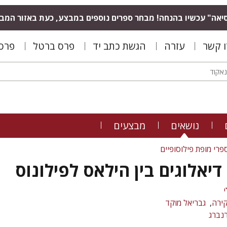
יאה" עכשיו בהנחה! מבחר ספרים נוספים במבצע, כעת באזור המב
ו קשר
עזרה
הגשת כתב יד
פרס ברטל
פרס 
נושאים
מבצעים
פרי מופת פילוסופיים
יאלוגים בין הילאס לפילונוס
י
קירה
גבריאל מוקד
נברג