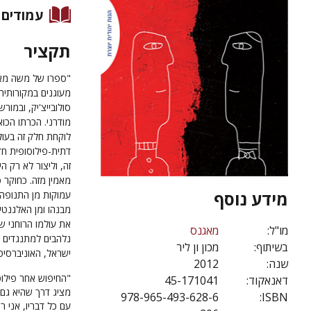
עמודים
תקציר
"ספרו של משה מא
מעוגנים במקורותיה
סולובייצ'יק, ובמור
מודרני. הכרתו הכוא
לוקחת חלק זה בעול
דתית-פילוסופית ח
זה, וליצור לא רק ה
מאמין מזה.
כחוקר פ
מידע נוסף
עמוקות מן התנופה
מבנהו ומן האלגנטי
את עולמו הרוחני של
מו"ל:
מאגנס
נלהבים למתנגדים נל
בשיתוף:
מכון ון ליר
ישראל, האוניברסיט
שנה:
2012
"החיפוש אחר פילוס
דאנאקוד:
45-171041
מציג דרך שהיא גם 
978-965-493-628-6
ISBN:
עם כל דבריו, אני ר