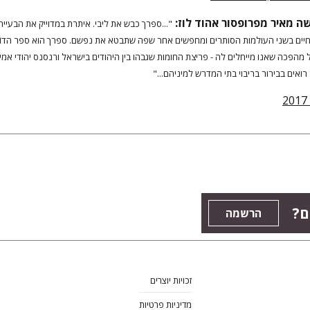
 מאיר מפרופסור אהוד לוז:
"...ספרך כבש את ליבי.
איתרת במדוייק את הבעייה
חיים בשני העולמות הסותרים ומחפשים אחר שפה שתבטא את נפשם. ספרך הוא ספר הדוֹר
 מהפכה שאנו מייחלים לה - פריצת החומות שגבהו בין היהודים בישראל ורנסנס יהודי אמי
רואים בבירור בריבוי בתי המדרש למיניהם..."
2
ם?
הרשמה
זכויות יוצרים
מדיניות פרטיות