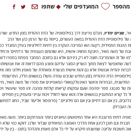
 מהספר
המועדפים שלי
שתפו
יר
,
שניים יחדיו
,
מגלם פריצת דרך בפילוסופיה של הדת היהודית בזמן החדש. שורשי
 של פילוסופיית הדת היהודית במאה העשרים, בייחוד בזו של הרמן כהן ושל הרב
שת ההגות החסידית; רקעה הוא המריבה העקרה בין דתיות לחילוניות בעידן המוגדר כ
בת של משה מאיר, היונקת מחוויה אישית, היא שזהותם העצמית של ה'דתיים' וה'חילונ
מו של זה ושהמריבה חוצה לא רק ביניהם אלא גם בתוכם. המחבר מפתח בספרו לשון
דשה שתאפשר לצאת מתוך השריון הסוגר עליהם ומונע מהם לראות זה את אנושיותו 
ידברות יהודית אנושית אלא גם זהות אישית מגשרת ומאחדת של מאמין חילוני מזה וחיל
ילוסופיית הדת היהודית בזמן החדש שגיבש עמדה משלו בנושאים הללו, התרשמתי
 החדשנית,
הבהירות והיושר האינטלקטואלי המאפיינים את ספרו של משה מאיר, מיפ
ות של סגנונו. ספר יפהפה שעם עמקותו קריאתו קולחת ומהנה. זהו ספר שיעשיר ויפ
 כל קורא המתעניין בנושאים אלה והוא עשוי לחולל ויכוח ענייני ומעמיק בין חסידים
הבים, בין אם הם דתיים ובין אם הם חילוניים." (פרופסור אליעזר שביד, החוג למחש
ה העברית)
ופיה דתית מרעננת היא אחד החיפושים החיוניים ביותר והמרתקים ביותר. משה מאיר
תבנית וגם תוכן לכינון אחת מדרכי האמונה המיוחדים שבדור שלנו. דווקא כמי שלא ה
ואה חשיבות עליונה שמשנתו תיקרא על ידי כל אדם מאמין ותהדהד בתוכו - בין על ידי