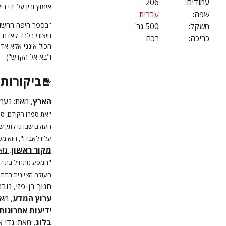
עמודים:
206
אימוץ ובין על ידי 
שפה:
עברית
"בספר היפה החשוב 
משקל:
500 גר'
חיצוני בלבד לאדם ה
כריכה:
רכה
הכול אינני אלא אדם 
ו"בא אל
הקֹדֶשׁ")
ביקורות 
הארץ
, מאת: נעמה
"את ספרו הקודם, ספר
העולם שבו גדלתי, ש
עליו לאבדו", הוא מס
מקור ראשון
, מא
"המסע מתחיל בתודע
העולם הציונית הדתית 
חנוך בן-פזי, נובמבר
ערוץ המדע
, מאת
ידיעות אחרונות
בלוג
,
מאת:
גדי אי