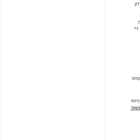
ו)
ת
די"
קמים
פיסת
מאת: