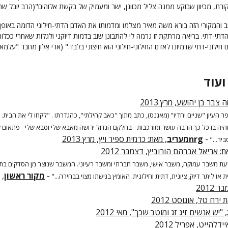
ביקורת, מכיוון שבוקע ממנה צליל מכוונן, ישר ומעמיק של בקשת אלוהים"(הרב יובל שרל
והמקורי הזה בורא משה מאיר מצלמו ומדמותו את האדם הדתי-חילוני הדומה באופן
דתי-דתי. בריאה מרתקת זו גרמה לי להתבונן שוב בדמות דיוקני ולגלות שאחרי ככלו
חילוני-דתי שדמיונו לאדם החילוני-חילוני הוא חיצוני בלבד." (ארי אֵלון מחבר "עלמא 
ועוד
 צבר בן יהושע, מרץ 2013
 העיון "שניים יחדיו" (מאגנס), כתב מתוך "כאב קהילתי", כהגדרתו . "לקחו לי את הבית.
היה בו כל כך הרבה עושר ומורכבות - בחלקם הגדול ירושה מאבא שלי וסבא שלי - פתאום 
-
nrgמעריב
, מאת: כרמית ספיר ויץ, מרץ 2013
ביר..."
ת: אריאל אברהם הורוביץ, דצמבר 2012
ת משבר עמוקה, משבר אישי, משבר חברתי ומשבר רעיוני. המשבר שנוצר מן הסדקים בת
-
מקור ראשון
,
או ליתר דיוק, ציונית, דתית וחילונית. האומץ בגישתו מצוי בבחירה..."
 2012
 ירח טל, אוגוסט 2012
, "יש אנשים זיג זג ומוטב שכך", מאי 2012
ידלהייט, אפריל 2012