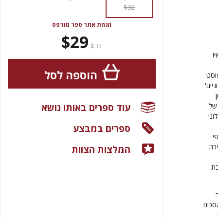
$32
הנחת אתר ספר מודפס
$29
$32
ו
הוספה לסל
פוסט
יים'
עוד ספרים באותו נושא
של
וני
ספרים במבצע
י
רה
המלצות הצוות
בת
סכים