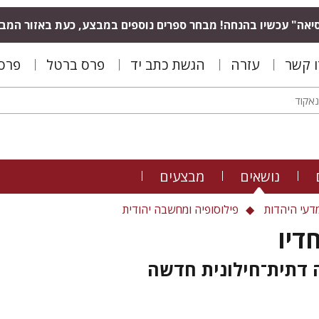
יאה" עכשיו בהנחה! מבחר ספרים נוספים במבצע, כעת באזור המב
ו קשר
עזרה
הגשת כתב יד
פרס ברטל
פרס 
נושאים
מבצעים
דעי היהדות
פילוסופיה ומחשבה יהודית
דיו
 דתית־חילונית חדשה