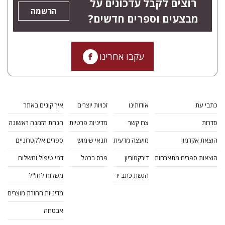
רוצים לקבל עדכונים על
הרשמה
מבצעים וספרים חדשים?
עקבו אחרינו
כתבי עת
אודותינו
זכויות יוצרים
איך קונים באתר
סדרות
צרו קשר
מדיניות פרטיות
הנחת הזמנה ראשונה
הוצאת אקדמון
מועצה מדעית
תנאי שימוש
ספרים אלקטרוניים
הוצאות ספרים מתארחות
דירקטוריון
פרס ברטל
דמי טיפול ומשלוח
הגשת כתב יד
משלוח לחו"ל
מדיניות החזרת מוצרים
אבטחה