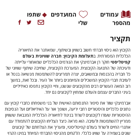
עמודים
המועדפים
שתפו
מהספר
שלי
תקציר
הקיבוץ הוא ניסוי חברתי חשוב בשוויון ובשיתוף, שמאתגר את התיאוריה
הכלכלית המסורתית. ב
תעלומת הקיבוץ: חברה שוויונית בעולם
קפיטליסטי
חוקר רן אברמיצקי את הגורמים הכלכליים שמאחורי עלייתה
ודעיכתה של התנועה הקיבוצית. המערכת הקיבוצית, שחייבה שיתוף שוויוני של
כל חבריה בהכנסות ובמשאבים, יצרה תמריצים להשתמטות מנשיאה בנטל או
לעזיבת חברי הקיבוץ המשכילים והמיומנים ביותר אל העיר. ובכל זאת, במשך
רוב המאה העשרים רבים מהקיבוצים שגשגו, וחיי הקיבוץ נתפסו כאידיליים
בעיני החברים עצמם והעולם שמחוץ לקיבוצים גם יחד.
אברמיצקי שוזר את סיפור התנסותם האישית של בני משפחתו כחברי קיבוץ עם
נתונים כלכליים והיסטוריים רחבי יריעה, ושופך אור על האידיאליזם ועל הנסיבות
ההיסטוריות שעזרו לקיבוצים לשרוד בניגוד לתיאוריה הכלכלית המנבאת ששוויון
ממריץ להשתמטות ולעזיבה. הוא מראה כיצד הצליחו הקיבוצים להתמודד עם
אתגרי החיים ולשרוד בעולם קפיטליסטי, ומעריך את הצלחתם של קיבוצים
שונים בשמירה על שוויון כלכלי. הלקחים מהניסוי החברתי המיוחד במינו הקרוי