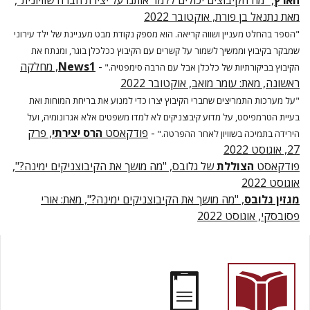
הארץ
, "מה הקיבוצים יכולים ללמד אותנו על יצירת חברה שוויונית",
מאת נתנאל בן פורת, אוקטובר 2022
"הספר בהחלט מעניין ושווה קריאה. הוא מספק נקודת מבט מעניינת של ילד עירוני
שמבקר בקיבוץ וממשיך לשמור על קשרים עם הקיבוץ ככלכלן בוגר, ומנתח את
-
News1
, מחלקה
הקיבוץ בביקורתיות של כלכלן אבל עם הרבה סימפטיה."
ראשונה, מאת: עומר מואב, אוקטובר 2022
"על מערכות התמריצים שחברי הקיבוץ יצרו כדי למנוע את בריחת המוחות ואת
בעיית הטרמפיסט, על מדוע קיבוצניקים לא למדו משפטים אלא אגרונומיה, ועל
-
פודקאסט
הרס יצירתי
, פרק
הירידה בתמיכה בשוויון לאחר ההפרטה."
27, אוגוסט 2022
פודקאסט
הצוללת
של גלובס, "מה מושך את הקיבוצניקים ימינה?",
אוגוסט 2022
מגזין גלובס
, "מה מושך את הקיבוצניקים ימינה?", מאת: אורי
פסובסקי, אוגוסט 2022