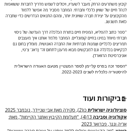
קיבוץ משתרעים הרחק מעבר לשעריו, ויכולים לשמש מדריך לחברות ששואפות
לנהל חיים של שוויון כלכלי וחברתי. המחבר מסביר מה אפשר ללמוד
מהקיבוצים על יצירת חברה שוויונית יותר, ומהם התנאים הנדרשים כדי שחברה
כזאת תשגשג.
"ספר כתוב להפליא, המפיח חיים בתורת הכלכלה דרך העדשה של ניסוי
חברתי מיוחד במינו בחיים קומונליים. המחבר מלמד אותנו איך מעצבים
תמריצים כלכליים ואֲמנות חברתיות את החברה האנושית. מומלץ בחום גם
לבקיאים בכלכלה וגם למבקשים מבוא מרענן לתחום זה" (ראג' צ'טי,
אוניברסיטת הרווארד).
*הספר זכה בפרס קליימן לספר המצטיין מטעם האגודה הישראלית
להיסטוריה כלכלית לשנים 2022-2023.
ביקורות ועוד
סוציולוגיה ישראלית
כו(2), סקירה מאת אבי שניידר, נובמבר 2025
אקולוגיה וסביבה
13(4), "תעלומת הקיבוץ ואתגר הקיימות", מאת:
אריה ונגר, פברואר 2023