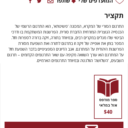
המועדפים שלי
שתפו
תקציר
התרגום הסורי של המקרא, המכונה 'פשיטתא', הוא התרגום הרשמי של
הכנסייה הנוצרית המזרחית הדוברת סורית. הפרשנות המשתקפת בו ודרכי
הביטוי שלו מגלים במקרים רבים, ובמיוחד בתורה, זיקה ברורה לספרות חזל.
הספר בוחן את אופייה של זיקה זו בתרגום לתורה ואת השפעת מסורת
הפרשנות היהודית על המתרגם. אגב הדיונים הספציפיים בדבר השפעת חזל
על המתרגם הוא עורך השוואה מקיפה עם שאר התרגומים הקדומים – תרגום
השבעים, 'השלושה' הוולגטה ובמיוחד התרגומים הארמיים.
ספר מודפס
אזל במלאי
$40