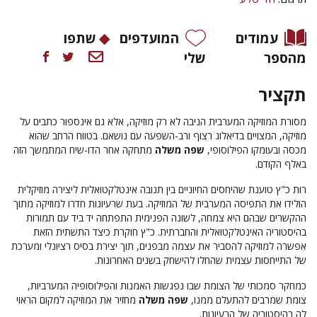
עמודים
המועדפים
שתפו
מהספר
שלי
תקציר
מסורת המוזיקה המערבית הניבה לא רק מוזיקה, אלא גם אינספור כתבים על
מוזיקה, המצויים בדיאלוג רצוף ורב-השפעה עם נושאם. בטווח הרחב שהוא
מכסה ובעומקו הפילוסופי,
שפה משלה
מתחקה אחר הדו-שיח המתמשך הזה
באלף הקודם.
רות כ"ץ טוענת שהיחסים החיוניים בין תנובה אינטלקטואלית ליצירה מוזיקלית
הולידו את התפיסה המערבית של המוזיקה. בעת שרעיונות חדרו למוזיקה מתוך
ההקשרים שבהם היא צמחה, לשונה הפנימית התפתחה יד ביד עם תמורות
בהיסטוריה האינטלקטואלית והחברתית. כ"ץ חוקרת כיצד התשתית הזאת
אִפשרה למוזיקה להסביר את עצמה מבפנים, תוך יצירת בסיס רציונלי ומערכת
של התייחסות עצמית שהחלו להישחק בשנים האחרונות.
כמחקר סמכותי של הצומת שבו נפגשות האמנות והפילוסופיה המערביות,
צומת שמרבים להתעלם ממנו,
שפה משלה
מחזיר את המוזיקה למקום הראוי
לה בהיסטוריה של הרעיונות.