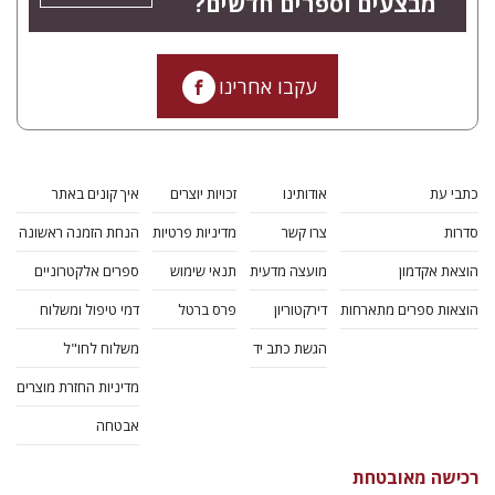
מבצעים וספרים חדשים?
עקבו אחרינו
כתבי עת
אודותינו
זכויות יוצרים
איך קונים באתר
סדרות
צרו קשר
מדיניות פרטיות
הנחת הזמנה ראשונה
הוצאת אקדמון
מועצה מדעית
תנאי שימוש
ספרים אלקטרוניים
הוצאות ספרים מתארחות
דירקטוריון
פרס ברטל
דמי טיפול ומשלוח
הגשת כתב יד
משלוח לחו"ל
מדיניות החזרת מוצרים
אבטחה
רכישה מאובטחת