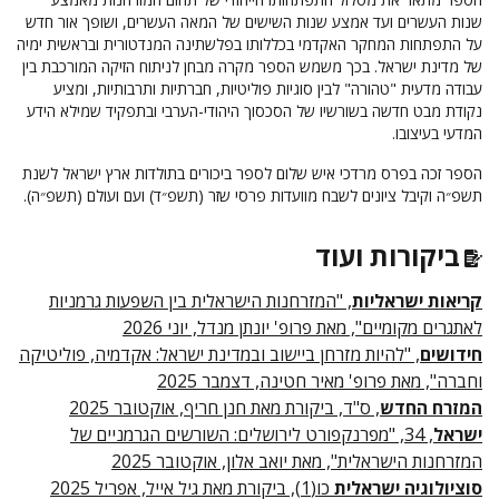
שנות העשרים ועד אמצע שנות השישים של המאה העשרים, ושופך אור חדש
על התפתחות המחקר האקדמי בכללותו בפלשתינה המנדטורית ובראשית ימיה
של מדינת ישראל. בכך משמש הספר מקרה מבחן לניתוח הזיקה המורכבת בין
עבודה מדעית "טהורה" לבין סוגיות פוליטיות, חברתיות ותרבותיות, ומציע
נקודת מבט חדשה בשורשיו של הסכסוך היהודי-הערבי ובתפקיד שמילא הידע
המדעי בעיצובו.
הספר זכה בפרס מרדכי איש שלום לספר ביכורים בתולדות ארץ ישראל לשנת
תשפ״ה וקיבל ציונים לשבח מוועדות פרסי שזר (תשפ״ד) ועם ועולם (תשפ״ה).
ביקורות ועוד
קריאות ישראליות
, "המזרחנות הישראלית בין השפעות גרמניות
לאתגרים מקומיים", מאת פרופ' יונתן מנדל, יוני 2026
חידושים
, "להיות מזרחן ביישוב ובמדינת ישראל: אקדמיה, פוליטיקה
וחברה", מאת פרופ' מאיר חטינה, דצמבר 2025
המזרח החדש
, ס"ד, ביקורת מאת חנן חריף, אוקטובר 2025
ישראל
, 34, "מפרנקפורט לירושלים: השורשים הגרמניים של
המזרחנות הישראלית", מאת יואב אלון, אוקטובר 2025
סוציולוגיה ישראלית
כו(1), ביקורת מאת גיל אייל, אפריל 2025