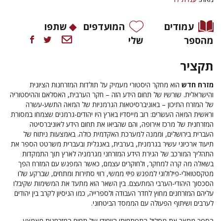
עמודים
המועדפים
שתפו
מהספר
שלי
תקציר
מזרח חדש
הוא מחקר היסטורי מעמיק על תולדות המזרחנות הציונית
והישראלית. שורשיו של תחום הידע הזה – חקר הערבית, האסלאם וההיסטוריה
של המזרח התיכון – באוניברסיטאות הגרמניות של המאה התשע-עשרה
וראשית המאה העשרים: רוב מייסדיו בארץ היו יהודים-גרמנים שצמחו במסורת
המזרחנית של מרכז אירופה, והם שהביאו את תחום הידע לאוניברסיטה
העברית בירושלים, וממנה למערכת האקדמית כולה. באמצעות ניתוח של
תיעוד ארכיוני עשיר בגרמנית, בערבית, באנגלית ובעברית משרטט הספר את
התהליך המורכב של הגירת הידע המזרחני מגרמניה לארץ תוך התמקדות
בשאלה מה קרה למחקר, ולחוקרים עצמם, כאשר המפגש עם המזרח הפך
מטקסטואלי-פילולוגי למפגש פיזי ממשי, רווי סתירות ומתחים, שברקע שלו
הסכסוך היהודי-הערבי המתעצם. בין השאר הוא מתעד את המשימות שקיבלו
עליהם המזרחנים מחוץ לחדר העבודה ולספרייה, כמו הניסיון לקרב בין יהודים
לערבים ושיתוף הפעולה עם הממסד הביטחוני.
הספר מתאר את מסלול התפתחותו הייחודי של תחום המזרחנות מאמצע