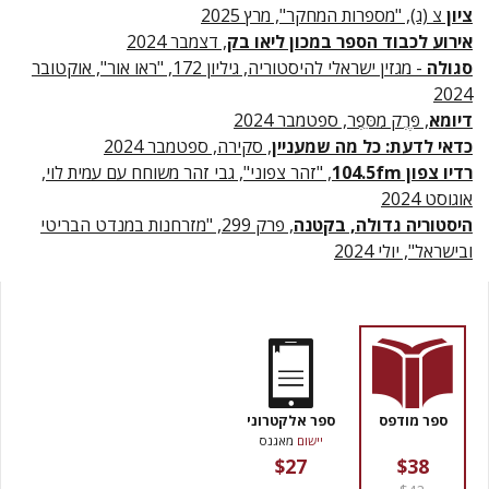
ציון
צ (ג), "מספרות המחקר", מרץ 2025
אירוע לכבוד הספר במכון ליאו בק
, דצמבר 2024
סגולה
- מגזין ישראלי להיסטוריה, גיליון 172, "ראו אור", אוקטובר
2024
דיומא
, פֶּרֶק מִסֵּפֶר, ספטמבר 2024
כדאי לדעת: כל מה שמעניין
, סקירה, ספטמבר 2024
רדיו צפון 104.5fm
, "זהר צפוני", גבי זהר משוחח עם עמית לוי,
אוגוסט 2024
היסטוריה גדולה, בקטנה
, פרק 299, "מזרחנות במנדט הבריטי
ובישראל", יולי 2024
ספר מודפס
ספר אלקטרוני
יישום
מאגנס
$27
$38