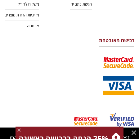
הגשת כתב יד
משלוח לחו"ל
מדיניות החזרת מוצרים
אבטחה
רכישה מאובטחת
25% הנחה ברכישה ראשונה
magnespress.co.il uses cookies to give you the best