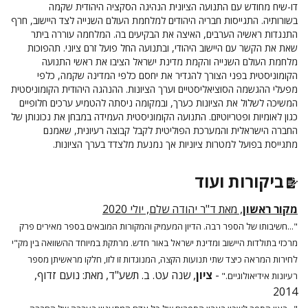
דו-שיח מחודש עם התנועה הציונית הנהיגה הסקציה היהודית שקמה
בשורותיה. התגייסות חבריה היהודים למלחמת העולם השנייה לצד היישוב, חרף
התנגדות ראשיה הערבים, האיצה את הבקיעים בה. המלחמה עוררה ביתר
שאת את הקשר עם היישוב היהודי, ובתנועה החל פועל זרם ציוני. תהפוכות
מלחמת העולם השנייה והקמת מדינת ישראל הציבו את ראשי התנועה
הקומוניסטית בפני הצורך להגדיר את יחסם כלפי המדינה שקמה, כלפי
מפעלי ההגשמה הסוציאליסטיים וערך הציונות. ההנהגה היהודית הקומוניסטית
המשיכה לשלול את הציונות כערך, ובמקומה ניסתה להטמיע ערכים חלופיים
כגון לאומיות ופטריוטיזם. התנועה הקומוניסטית העמידה במבחן את נכונותן של
החברה הישראלית והמערכת הפוליטית לקבל קבוצה רעיונית, שאמנם
מתגייסת בפועל למטרות ציוניות אך נמנעת מלצדד בערך הציונות.
ביקורות ועוד
מקור ראשון
, מאת ד"ר יהודה שלם, יולי 2020
"...חשיבותו של הספר רבה. הדיון המעמיק והמקורות המובאים בספר מאירים פרק
מרכזי בתולדות היישוב ומדינת ישראל באור חדש. מרתקת במיוחד ההשוואה בין מק"י
לחירות המראה כיצד שתי תנועות הקצה, המנוגדות זו לזו, חלקו מראשיתן מספר
-
ציון
, שנה עט. ב. תשע"ד, מאת: נועם זדוף,
רעיונות אידיאולוגיים."
2014