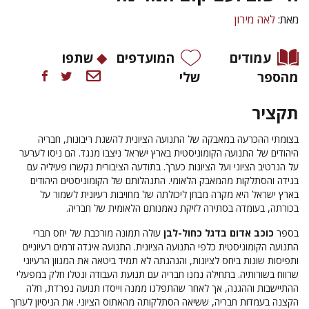
מאת:
לאה מירון
עמודים
המועדפים
שתפו
מהספר
שלי
תקציר
בצומתי ההכרעה במאבקה של התנועה הציונית להשגת ריבונות, חבריה
היהודים של התנועה הקומוניסטית בארץ ישראל ניצבו מנגד. הם ניסו לערער
על הנרטיב הציוני ועל הציונות כערך. בתודעה הציבורית נקשרו פעיליה עם
בגידה והסתלקות מהמאבק הלאומי. התנהלותם של הקומוניסטים היהודים
בארץ ישראל היא מקרה מבחן ליכולתה של מחויבות רעיונית לשמור על
בכורתה, בעומדה בסתירה לזיקת נאמנותם הלאומית של חבריה.
בספר
כוכב אדום בדגל כחול-לבן
עולה תמונה מורכבת של יחס חברי
התנועה הקומוניסטית כלפי התנועה הציונית. התנועה איגדה זרמים רעיוניים
ותפיסות שונות ביחס לציונות, והנהגתה לא תמיד ביטאה את המגוון הרעיוני
שרווח בשורותיה. בתחילה נמנו חבריה עם תנועת העבודה ונטלו חלק במפעלי
ההתיישבות וההגנה, אך לאחר שהתפלגו ממנה וייסדו תנועה נפרדת, חלה
הקצנה בעמדות חבריה, ששיאה הסתלקותה מהאתוס הציוני. את הניסיון לערוך