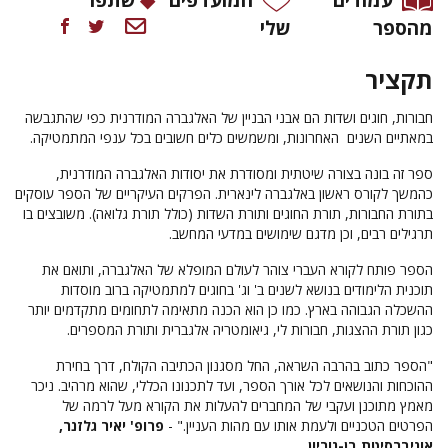
מהספר
שלי
תקציר
חבורות, חוגים ושדות הם אבני הבניין של האלגברה המודרנית כפי שהתגבשה
במאתיים השנים האחרונות, ומשמשים כלים חשובים בכל ענפי המתמטיקה.
ספר זה בונה בצורה שיטתית ומסודרת את יסודות האלגברה המודרנית,
כהמשך לקורס ראשון באלגברה לינארית. הפרקים העיקריים של הספר עוסקים
בתורת החבורות, תורת החוגים ותורת השדות (כולל תורת גלואה). משובצים בו
תרגילים רבים, וכן מדגם שימושים במדעי המחשב.
הספר פותח לקורא העברי צוהר לעולם המופלא של האלגברה, ותואם את
תוכנית הלימודים בנושא לשנים ב' וג' בחוגים למתמטיקה ברוב מוסדות
ההשכלה הגבוהה בארץ. כמו כן הוא הכנה מתאימה לתחומים מתקדמים יותר
כגון תורת ההצגות, חבורות לי, גיאומטריה אלגברית ותורת המספרים.
"הספר כתוב בהרבה השראה, החל מסגנון הכתיבה הקולח, דרך בחירת
ההוכחות והנושאים לכל אורך הספר, ועד לתכנונו הכללי, שהוא מרהיב. ניכר
מאמץ מתוכנן ועקבי של המחברים להעלות את הקורא מעל לרמה של
הפרטים הטכניים ולעמת אותו עם מהות העניין." -
פרופ' יאיר גלזנר,
אוניברסיטת בן-גוריון