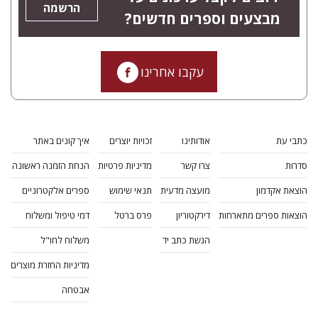
הרשמה
מבצעים וספרים חדשים?
עקבו אחרינו
כתבי עת
אודותינו
זכויות יוצרים
איך קונים באתר
סדרות
צרו קשר
מדיניות פרטיות
הנחת הזמנה ראשונה
הוצאת אקדמון
מועצה מדעית
תנאי שימוש
ספרים אלקטרוניים
הוצאות ספרים מתארחות
דירקטוריון
פרס ברטל
דמי טיפול ומשלוח
הגשת כתב יד
משלוח לחו"ל
מדיניות החזרת מוצרים
אבטחה