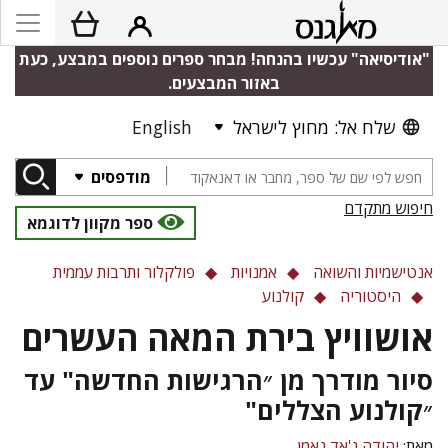
"אודיסיאה" עכשיו בהנחה! מבחר ספרים נוספים במבצע, כעת
באזור המבצעים.
שלח אל: מחוץ לישראל
English
מודפסים
חיפוש מתקדם
ספר מקוון לדוגמא
אנטישמיות והשואה
אמנויות
פולקלור ותרבות עממית
היסטוריה
קולנוע
אושוויץ בירת המאה העשרים
סיור מודרך מן ״הרגישות החדשה" עד
״קולנוע הצללים"
מאת:
יהודה ג'אד נאמן