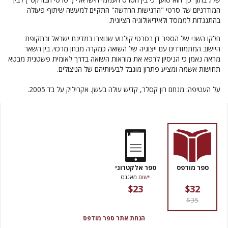
המודרניזם של סרטי "הרגישות החדשה" התקיים למעשה שיתוף פעולה
בהתנגדות לממסד ולאידיאולוגיה הציונית.
חלקו השני של הספר דן בסרטי קולנוע שנוצרו במדינת ישראל ובתקופת
היישוב המתמודדים עם ייצוגיה של השואה כמקרה מבחן מרכזי. בין השאר
מראה נאמן כי הניסיון לרפא את מוראות השואה בדרך לאומית פשטנית מבטא
תחושות אשמה ומציע פתרון מוגבל לבעיותיהם של הניצולים.
על העטיפה: מנחם רון קסלר, קדיש עולה בעשן. אקריליק על בד 2005.
ספר מודפס
ספר אלקטרוני
יישום
מאגנס
$23
$32
$35
הנחת אתר ספר מודפס