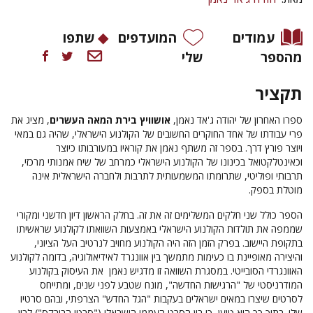
עמודים
המועדפים
שתפו
מהספר
שלי
תקציר
ספרו האחרון של יהודה ג'אד נאמן,
אושוויץ בירת המאה העשרים
, מציג את
פרי עבודתו של אחד החוקרים החשובים של הקולנוע הישראלי, שהיה גם במאי
ויוצר פורץ דרך. בספר זה משתף נאמן את קוראיו במעורבותו כיוצר
וכאינטלקטואל בכינונו של הקולנוע הישראלי כמרחב של שיח אמנותי מרכזי,
תרבותי ופוליטי, שתרומתו המשמעותית לתרבות ולחברה הישראלית אינה
מוטלת בספק.
הספר כולל שני חלקים המשלימים זה את זה. בחלק הראשון דיון חדשני ומקורי
שממפה את תולדות הקולנוע הישראלי באמצעות השוואתו לקולנוע שראשיתו
בתקופת היישוב. בפרק הזמן הזה היה הקולנוע מחויב לנרטיב העל הציוני,
והיצירה מאופיינת בו כעימות מתמשך בין אוונגרד לאידיאולוגיה, בדומה לקולנוע
האוונגרדי הסובייטי. במסגרת השוואה זו מדגיש נאמן את העיסוק בקולנוע
המודרניסטי של "הרגישות החדשה", מונח שטבע לפני שנים, ומתייחס
לסרטים שיצרו במאים ישראלים בעקבות "הגל החדש" הצרפתי, ובהם סרטיו
שלו. בתוך כך הוא טוען כי בין הסרט העממי הישראלי ("סרטי הבורקס") לבין