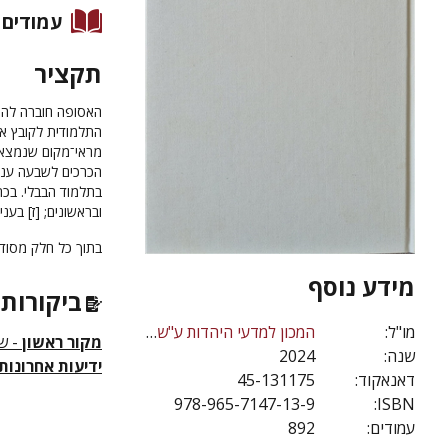
עמודים
תקציר
האסופה חוברה לה 
התלמודית לקובץ א
מראי־מקום שנמצאו 
הכרכים לשבעה עניי
בתלמוד הבבלי. בכרך
ובראשונים; [ז] בעניי
בתוך כל חלק מסוד
מידע נוסף
ביקורות 
מו"ל:
המכון למדעי היהדות ע"ש מנדל
מקור ראשון
- שב
שנה:
2024
ידיעות אחרונות
דאנאקוד:
45-131175
978-965-7147-13-9
ISBN:
עמודים:
892