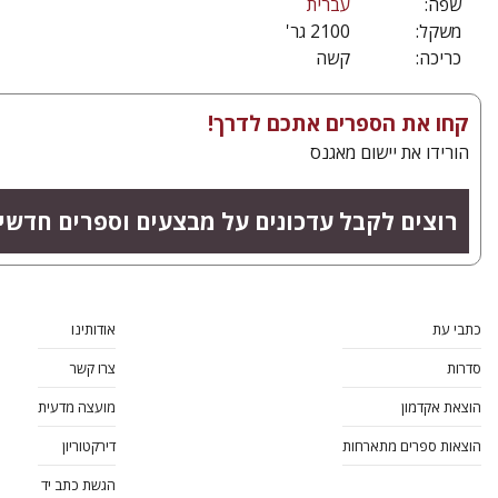
שפה:
עברית
משקל:
2100 גר'
כריכה:
קשה
קחו את הספרים אתכם לדרך!
הורידו את יישום מאגנס
רוצים לקבל עדכונים על מבצעים וספרים חדשי
כתבי עת
אודותינו
סדרות
צרו קשר
הוצאת אקדמון
מועצה מדעית
הוצאות ספרים מתארחות
דירקטוריון
הגשת כתב יד