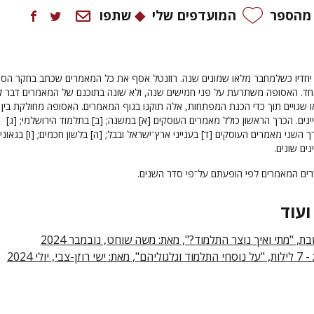
 מהספר
המועדפים שלי
שתפו
יחדיו כשלמחבר מלאו שמונים שנה. רוזנטל אסף את כל המאמרים שכתב בחקר הס
חד. האסופה משתרעת על פני חמישים שנה, ולא שונה בתוכנם של המאמרים דבר 
שגויים תוך כדי הכנת המפתחות, אלה תוקנו בגוף המאמרים. האסופה מחולקת בין 
נים. הכרך הראשון כולל מאמרים העוסקים [א] במשנה; [ב] בתלמוד הירושלמי; [ג]
 השני מאמרים העוסקים [ד] בענייני ארץ־ישראל ובבל; [ה] בלשון חכמים; [ו] בגאוני
נים שונים.
רים המאמרים לפי הופעתם על־פי סדר השנים.
ועוד
ת, "מתי ואיך נוצר התלמוד?", מאת: משה שוחט, נובמבר 2024
- 7 לילות, "על נוסחי התלמוד וגלגוליהם", מאת: ישי רוזן-צבי, יולי 2024