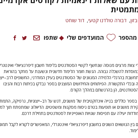
ת עם שאלות דינאמיות לקורסים אקדמיים
מתמטית
זון
דבורה טולדנו קטעי
דוד שוחט
 מהספר
המועדפים שלי
שתפו
י צוות מרצים מנוסה שנחשף לקשיי הסטודנטים בלימוד חשבון דיפרנציאלי ואינטגרל
וסדות להשכלה גבוהה. הגשת חומר הלימוד חדשנית ונשענת על מחקר בהוראת
תחשבת בהרגלי הלמידה המגוונים של הסטודנטים בעידן המודרני, החשופים לרב–ייצו
ה ובכלי התקשורת. הפיתוחים והחידושים המוצגים בספר נבדקו בכיתות רבות והניבו
הסטודנטים, הן בהרגשתם במהלך הקורס.
בספר כוללים: בנייה אינדוקטיבית של מושגים, דגש על רב–ייצוגיות, גרפיקה, התמוד
קירת מושגים או תופעות בטרם ניסוח מסקנות ומשפטים. הדיאלוג שמתפתח תוך למ
ות יעילה עם תפיסות שגויות האופייניות לסטודנטים בתחילת דרכם.
 בין הנושאים השונים בחשבון דיפרנציאלי ואינטגרלי, המאפשרים לקורא לקבל תמונ
מוד.