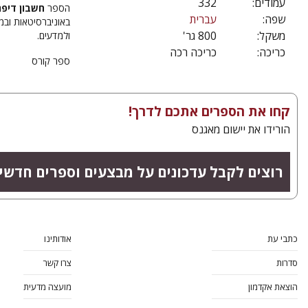
עמודים:
332
הספר
חשבון דיפר
שפה:
עברית
משקל:
800 גר'
ולמדעים.
כריכה:
כריכה רכה
ספר קורס
קחו את הספרים אתכם לדרך!
הורידו את יישום מאגנס
רוצים לקבל עדכונים על מבצעים וספרים חדשי
כתבי עת
אודותינו
סדרות
צרו קשר
הוצאת אקדמון
מועצה מדעית