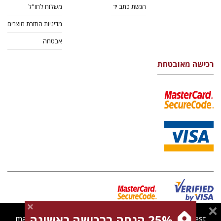
הגשת כתב יד
משלוח לחו"ל
מדיניות החזרת מוצרים
אבטחה
רכישה מאובטחת
25% הנחה ברכישה ראשונה
magnespress.co.il uses cookies to give you the best