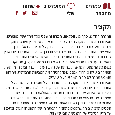
עמודים
המועדפים
שתפו
מהספר
שלי
תקציר
המזרח החדש, כרך מו, אסלאם: חברה ומשפט
כולל אחד עשר מאמרים.
חטיבת המאמרים המוקדשת למשפט בוחנת את המפגש בין מערכות חוק
שונות – מערכת החוק המוסלמי ומערכת החוק של מדינת ישראל – ובין
המציאויות החברתיות שמערכות אלה פועלות בהן. ארבעה מאמרים דנים באופן
שבו הוכנסו שינויים במשפט המוסלמי כדי להתאימו לאילוצים החברתיים,
ומאמר נוסף, מאת פרופ' אהרן ברק, נשיא בית המשפט העליון, מתמקד
במערכת המשפט הישראלית ובמתח שבינה ובין ערכי החברה וצרכיה. מחמשת
המאמרים עולה כי החוק אמנם נועד להסדיר את המציאות החברתית, אך הוא
מושפע ממנה לא פחות משהוא משפיע עליה.
חטיבת מאמרים אחרת מוקדשת להתמודדותם של מוסלמים עם שורה של
אתגרים פנימיים וחיצוניים. שני מאמרים עוסקים באסלאם המודרני באינדונזיה
ובעצם משמעותה של ה'מודרניות' במחשבה האסלאמית בת זמננו. שני
מאמרים אחרים עוסקים בתהליך הרפורמות הפוליטיות-חברתיות במשטרים
המלוכניים במרוקו ובירדן בשנים האחרונות, ושני מאמרים נוספים בוחנים
היבטים תרבותיים המשתקפים בתהליך התפתחותו של התאטרון הערבי ובתכניו
של הדיון הגלובלי על 'התנגשות הציוויליזציות'.