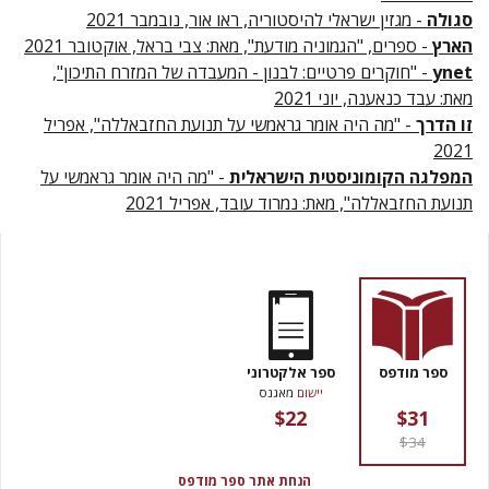
סגולה
- מגזין ישראלי להיסטוריה, ראו אור, נובמבר 2021
הארץ
- ספרים, "הגמוניה מודעת", מאת: צבי בראל, אוקטובר 2021
ynet
- "חוקרים פרטיים: לבנון - המעבדה של המזרח התיכון",
מאת: עבד כנאענה, יוני 2021
זו הדרך
- "מה היה אומר גראמשי על תנועת החזבאללה", אפריל
2021
המפלגה הקומוניסטית הישראלית
- "מה היה אומר גראמשי על
תנועת החזבאללה", מאת: נמרוד עובד, אפריל 2021
ספר מודפס
ספר אלקטרוני
יישום
מאגנס
$22
$31
$34
הנחת אתר ספר מודפס