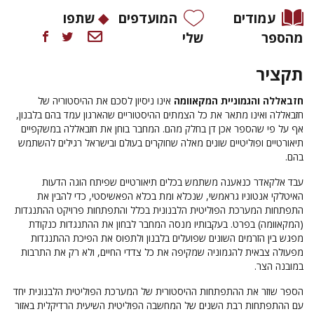
עמודים
המועדפים
שתפו
מהספר
שלי
תקציר
חזבאללה והגמוניית המקאוומה
אינו ניסיון לסכם את ההיסטוריה של
חזבאללה ואינו מתאר את כל הצמתים ההיסטוריים שהארגון עמד בהם בלבנון,
אף על פי שהספר אכן דן בחלק מהם. המחבר בוחן את חזבאללה במשקפיים
תיאורטיים ופוליטיים שונים מאלה שחוקרים בעולם ובישראל רגילים להשתמש
בהם.
עבד אלקאדר כנאענה משתמש בכלים תיאורטיים שפיתח הוגה הדעות
האיטלקי אנטוניו גראמשי, שנכלא ומת בכלא הפאשיסטי, כדי להבין את
התפתחות המערכת הפוליטית הלבנונית בכלל והתפתחות פרויקט ההתנגדות
(המקאוומה) בפרט. בעקבותיו מנסה המחבר לבחון את ההתנגדות כנקודת
מפגש בין הזרמים השונים שפועלים בלבנון ולתפוס את הפיכת ההתנגדות
מפעולה צבאית להגמוניה שמקיפה את כל צדדי החיים, ולא רק את התרבות
במובנה הצר.
הספר שוזר את ההתפתחות ההיסטורית של המערכת הפוליטית הלבנונית יחד
עם ההתפתחות רבת השנים של המחשבה הפוליטית השיעית הרדיקלית באזור