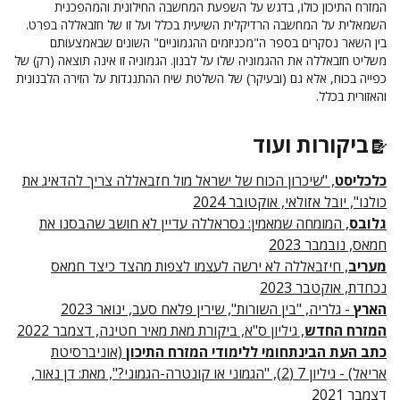
המזרח התיכון כולו, בדגש על השפעת המחשבה החילונית והמהפכנית
השמאלית על המחשבה הרדיקלית השיעית בכלל ועל זו של חזבאללה בפרט.
בין השאר נסקרים בספר
ה"מכניזמים ההגמוניים" השונים שבאמצעותם
משליט חזבאללה את ההגמוניה שלו על לבנון. הגמוניה זו אינה תוצאה (רק) של
כפייה בכוח, אלא גם (ובעיקר) של השלטת שיח ההתנגדות על הזירה הלבנונית
והאזורית בכלל.
ביקורות ועוד
כלכליסט
, "שיכרון הכוח של ישראל מול חזבאללה צריך להדאיג את
כולנו", יובל אזולאי, אוקטובר 2024
גלובס
, המומחה שמאמין: נסראללה עדיין לא חושב שהבסנו את
חמאס, נובמבר 2023
מעריב
, חיזבאללה לא ירשה לעצמו לצפות מהצד כיצד חמאס
נכחדת, אוקטבר 2023
הארץ
- גלריה, "בין השורות", שירין פלאח סעב, ינואר 2023
המזרח החדש
, גיליון ס"א, ביקורת מאת מאיר חטינה, דצמבר 2022
כתב העת הבינתחומי ללימודי המזרח התיכון
(אוניברסיטת
אריאל) - גיליון 7 (2), "הגמוני או קונטרה-הגמוני?", מאת: דן נאור,
דצמבר 2021