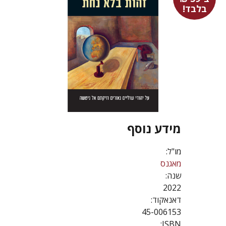
בלבד!
מידע נוסף
מו"ל:
מאגנס
שנה:
2022
דאנאקוד:
45-006153
ISBN: