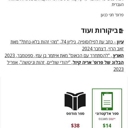
העברית
פרופ' חגי כנען
ביקורות ועוד
עיון
- כתב עת לפילוסופיה, גיליון 74, "מהי זהות בלא-נחת?" מאת
זאב הרוי, דצמבר 2024
הארץ
, "להסתחרר עם הכאוס" מאת איתמר בן עמי, ספטמבר, 2023
הבלוג של פרופ' אריה קיזל
, "יהודי שוליים, זהות וניטשה", אפריל
2023
ספר אלקטרוני
ספר מודפס
יישום
מאגנס
$38
$14