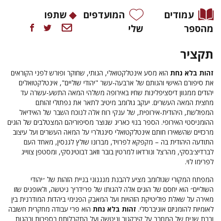
עמודים
המועדפים
שתפו
מהספר
שלי
תקציר
זהות בלא נחת
הוא מסע אינטלקטואלי, הגותי, שחוקר ופורש לפני הקוראים
את סיפורם האישי והגותם של ארבעה-עשר "יהודי שוליים", אינטלקטואלים
יהודים ממגוון דיסציפלינות שחיו באירופה משלהי המאה התשע-עשרה עד
מחצית המאה העשרים. יעקב גולומב מיטיב לתאר את נפתולי זהותם
המפולשת, היהודית-אירופית, של ענקי רוח אלה לנוכח השבר של האידיאל
ההומניסטי האירופי. הספר בנוי כאריג שנוצר מסיפוריהם המצטלבים של הוגים
מרכזיים שהשאירו חותם אינטלקטואלי סינגולרי על המאה העשרים ועל עיצוב
התודעה היהודית בה – מקפקא לפרויד, מברונו שולץ לגנסין, מאחד העם
לברדיצ׳בסקי, מהרצל ונורדאו למרטין בובר וזאב ז'בוטינסקי, ומסטפן צווייג
לפרימו לוי.
המפתח המקורי שגולומב מציע להבנת מנגנוני בניית הזהות של ״יהודי
השוליים״ הוא יחסם של הוגים אלה להגותו של פרידריך ניטשה, ולאופנים שזו
מאירה על שאלת פוליטיקת הזהויות ועל המאבק הפנימי ביהדות המודרנית בין
לאומיות להומניזם אוניברסלי.
זהות בלא נחת
הוא פרי עבודה מחקרית חשובה
ורבת שנים של המחבר על קירקגור וניטשה ועל התקבלותם בספרות ובהגות