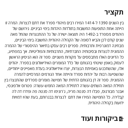
תקציר
בין השנים 1390 ל-1414 המירו רבים מיהודי ספרד את דתם לנצרות. המרה זו
הייתה אחת התופעות החשובות בתולדות היהדות בימי הביניים. גירושם של
היהודים מספרד ב-1492 היה תוצאה ישירה של גל ההתנצרות שהחל מאה
שנים קודם לכן והביא לסופה של הקהילה היהודית החשובה בימי הביניים,
מבחינה דמוגרפית ותרבותית. ספרים רבים עסקו בתיאור ההיסטורי של ההמרה
ההמונית לנצרות ובסיבותיה החברתיות, התרבותיות והפוליטיות. אך במפתיע,
כל הדיונים האלו מתבססים על מקורות משניים. ספר זה הוא הניסיון הראשון
לעסוק באופן שיטתי בהגותם של כלל המומרים האידיאולוגים בספרד. יהודים
אלו, שהשתכנעו באמיתת הנצרות, יצרו אידיאולוגיה בעלת מאפיינים ייחודיים,
שהשפיעה רבות על יהדות ספרד והייתה אחד הגורמים המרכזיים להמרה
ההמונית. ספר זה דן בהגותם הדתית של חמישה מומרים ספרדים שהתנצרו בין
תחילת המאה השתים-עשרה לתחילת המאה החמש-עשרה: פטרוס אלפונסי,
אבנר מבורגוס, פבלו דה סנטה מריה, ג'רונימו דה סנטה פה ופדרו דה לה
קבלירה. כל החמישה המירו את דתם לנצרות בבגרותם, בעת שהיו דמויות
ידועות בקהילה היהודית.
ביקורות ועוד