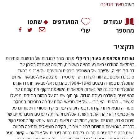
מאת:
מאיר חטינה
עמודים
המועדפים
שתפו
מהספר
שלי
תקציר
נאורות אסלאמית בעידן רדיקלי
פותח צוהר למגמות של חדשנות ופתיחות
באסלאם המודרני באמצע המאה העשרים, תקופה שעמדה בסימן של
דה-קולוניזציה, עלייתם של משטרים ריכוזיים והופעתם של ארגוני ג'האד.
סוכנים חשובים בפיתוח השיח הרפורמיסטי היו מוצטפא אל-סבאעי והאחים
המוסלמים בסוריה בשנים 1946–1964. בהנהגת אל-סבאעי חתרו האחים
המוסלמים לכינונה של נאורות אסלאמית השואפת לזקוף את קומתם של
המאמינים ולשלבם בעולם הגדול, אך תוך שמירה על הזהות הילידית. מפעלו
העשיר – ההגותי והציבורי – של אל-סבאעי הוזנח עד כה בספרות המחקר,
וספר זה מביא אותו לקדמת הבמה ועושה עמו צדק היסטורי והיסטוריוגרפי.
אל-סבאעי קרא להחייאת מורשת האסלאם וקשירתה לערכים אוניברסליים של
חירות וצדק, הומניזם ואחווה, דמוקרטיה ולאומיות. הוא שימש קול לחסרי הקול
בחברה באמצעות מחויבות לחינוך ציבורי, חקיקה סוציאלית ותמיכה בזכויות
נשים בכפוף לסייגים מוסריים. בקידום גרסה דינמית של אסלאם – קשוב ומגיב
לסוגיות מפתח בוערות על סדר היום הציבורי – אל-סבאעי ותנועתו תרמו