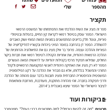
מהספר
שלי
תקציר
ספר זה מציג את השיח ההלכתי ואת התפתחותו של המשפט הרפואי
הישראלי. הספר עוסק בטיפול רפואי לקראת קץ החיים, בהפלות ובטיפולי
פוריות, ונוטל חלק בדיונים המתמשכים בסוגיות המוות המוחי ושוק האברים
להשתלה. הספר דן בהרחבה במוסר המיני ביהדות ובקשריו למדיקליזציה של
הפוריות וההלכה עצמה. פרופ' בר אילן מציג גם את התיאולוגיה והרוחניות של
ההלכה הרפואית היהודית, את אחריות הקהילה לטיפול רפואי ואת חברות ביקור
החולים, שמילאו תפקיד מרכזי בקהילות יהודיות עד לראשית המאה העשרים.
הספר לא רק מציג את האתיקה היהודית לאנשי המקצועות הרפואיים ולקהל
התורני והמשכיל בכללותו, אלא גם מבהיר את ההלכה על רקע הפילוסופיה
המשפטית וההיסטוריה החברתית ומציג תובנות בדבר עצם מהותה של ההלכה
ודרכי תפקודה בחברה. זוהי מהדורה מתוקנת, מעודכנת, מורחבת ומותאמת
לציבור הישראלי של הספר שיצא באנגלית ב־2014.
ביקורות ועוד
סרוגים
, "מה זה להיות נורמלי? למה מתכוונים רבני נעם?", ספטמבר