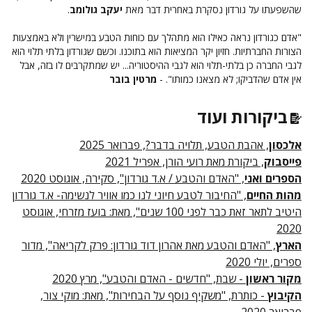
שהשפעתו על גורדון נסקרת באחרית דבר מאת
יעקב גולומב
.
"אדם כגורדון נראה כאילו הוא מתהלך עם כוחות הטבע במישרין ולא באמצעות
הצורות החברתיות. חזיון יקר המציאות הוא בתוכנו. וכשם שגורדון בלתי תלוי הוא
לגבי החברה כן בלתי-תלוי הוא לגבי ההיסטוריה... יש שמתקרבים לו בזה, אבל
אין אדם שהדביקו; לא מצאנו כמותו". -
מרטין בובר
ביקורות ועוד
אלכסון
, אהבת הטבע, תלויה בדבר?, פברואר 2025
פייסבוק
, ביקורת מאת רועי הורן, אפריל 2021
הספרים ואני
, "האדם והטבע / א.ד גורדון", סקירה, אוגוסט 2020
מהות החיים
, "החיבור לטבע חיוני לנו כמו אוויר לנשימה- א.ד גורדון
היטיב לתאר זאת כבר לפני 100 שנים", מאת: בועז מזרחי, אוגוסט
2020
הארץ
, "האדם והטבע מאת אהרון דוד גורדון: פרק לקריאה", מדור
ספרים, יולי 2020
מקור ראשון
- שבת, "חדשים - האדם והטבע", מרץ 2020
הקיבוץ
- כותרת, "משקיף נוסף על הבחירות", מאת: מוקי צור,