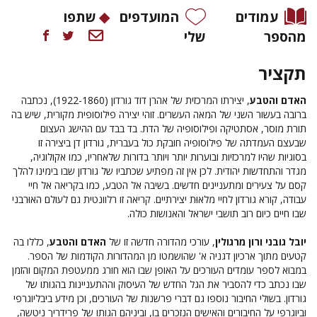
עמודים
המועדפים
שתפו
מהספר
שלי
תקציר
האדם והטבע
, יצירתו המרכזית של אהרן דוד גורדון (1922-1860), נכתבה
ברובה בעשור השני של המאה העשרים. זוהי יצירה פילוסופית מקורית, שיש בה
תורת מוסר, אסתטיקה ופילוסופיה של הדת. בד בבד עם ההישג העצום
שבעצם העמדתה של פילוסופיה חובקת כול בעברית, גורדון דן ביצירה זו
בסוגיות שהיו למרכזיות ובוערות יותר ויותר בדורות שלאחריו, כמו אקולוגיה,
מגדר והתחדשות יהודית. לכן אין זה מפתיע שכתביו של גורדון שבו בימינו להלך
קסם על צעירים ומתעניינים חדשים. בשיבה אל הטבע, כמו בקריאה אל חיי
עבודה, קורא גורדון לחיי מלאוּת יצירתיים. קריאה זו רלוונטית גם לעולם האוּרבני
שבו חיים כיום רוב תושבי ישראל והאנושות כולה.
יובל גובני ורון מרגולין
, עורכי מהדורה חדשה זו של
האדם והטבע
, כללו בה
קטעים מתוך ארכיון דגניה א' שהושמטו מן המהדורות הקודמות של הספר.
במבוא לספר עומדים העורכים על האופן שבו הוא חורג ממעטפת המקום והזמן
שבו נכתב כדי להסביר את הגל החדש של העיסוק וההתעניינות בהגותו של
גורדון. בשולי החיבור נוספו גם דברי פרשנות של העורכים, וכן מידע ביבליוגרפי
וביוגרפי על החיבורים והאישים הנזכרים בו, וביניהם הגותו של פרידריך ניטשה,