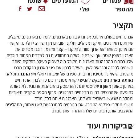
עמודים
המועדפים
שתפו
מהספר
שלי
תקציר
אנחנו חיים בעולם ארגוני. אנחנו עובדים בארגונים, לומדים בארגונים, מקבלים
שירותים מארגונים. חלקנו מנהלים וחלקנו עובדים מן השורה. לחלקנו, הקשר
עם ארגון כלשהו הוא ארוך טווח ולחלקנו – קצר ומזדמן. רובנו מכירים את
הארגון באופן שטחי אך יש בינינו כאלה המתוודעים גם לצדדים הפחות מוכרים
שלו. בתחום ההתנהגות הארגונית מקובל היה לעסוק בעיקר בחלקים היותר
פשוטים להבנה והנראים לעין, ובעיקר לבחון את פני הארגון מנקודת מבט
מושגית, שהיא נורמטיבית וחיובית. ספרם של יואב ורדי ואלי וייץ
התנהגות לא
נאותה בארגונים
מבקש להגיש לקורא מפת דרכים כדי לבחון את החיים
בארגון באופן מאוזן וריאליסטי יותר. הוא עוסק בהתנהגות ארגונית לא נאותה
כתופעה אינהרנטית בחיים הדינמיים בארגונים. פרקי הספר סוקרים תיאוריות
ומחקרים שנעשו בישראל ובעולם, ומארגנים אותם לכדי מודל
מושגי-מחקרי-פרקטי המפרט את הגורמים להתנהגויות לא נאותות, התהליכים
המעצבים אותן, הביטויים שלהן והמחיר שהן גובות.
ביקורות ועוד