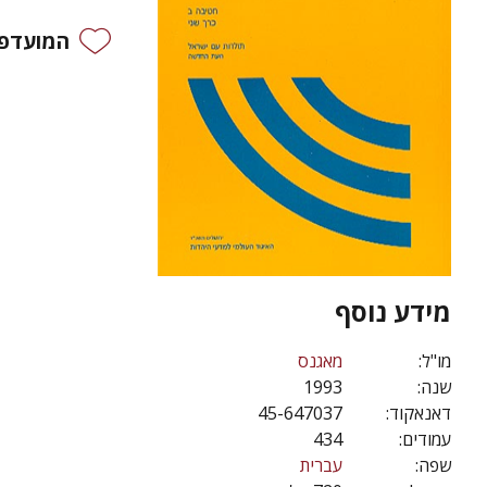
המועדפי
מידע נוסף
מו"ל:
מאגנס
שנה:
1993
דאנאקוד:
45-647037
עמודים:
434
שפה:
עברית