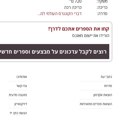
משקל:
720 גר'
כריכה:
כריכה רכה
סדרה:
דברי הקונגרס העולמי למדעי היהדות
קחו את הספרים אתכם לדרך!
הורידו את יישום מאגנס
רוצים לקבל עדכונים על מבצעים וספרים חדשי
כתבי עת
אודותינו
סדרות
צרו קשר
הוצאת אקדמון
מועצה מדעית
הוצאות ספרים מתארחות
דירקטוריון
הגשת כתב יד