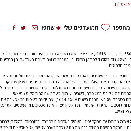
אב-פלדון
 מהספר
המועדפים שלי
שתפו
שמואל פָּאלאָצֶ'ה (1550 בקירוב – 1616), יהודי יליד מרוקו ממוצא ספרדי, היה סוחר, דיפלומט, מרג
בין השלטונות בהולנד לסולטן מרוקו, בין המרחב הנוצרי לעולם האסלאם ובין המדינות
פרד הקתולית.
 וחרארד ויכרס משחזרים, באמצעות הגישה המיקרו-היסטורית, את תולדות משפחת
ה המוקדמת ואת העולם המורכב של הפזורה היהודית-הספרדית בצפון אפריקה
עטים באירופה. ספרם חושף דמויות המסתגלות כזיקית לארצות מושבן, ניסיונות לח
המרות דת של בני המשפחה, קשרים ושיתוף פעולה עם המוריסקוס (צאצאי
המוסלמים-המתנצרים בספרד, שגורשו ממנה בשנים 1614-1609), את ידיעת השפות המאפשרת את
ומתווכים בין מדינות, את חקירות האינקוויזיציה, את הסכסוכים והמשפטים ואת עסק
א-חוקיים.
אצ'ה
מבוסס על מחקר יסודי ומעמיק בארכיונים בספרד, בפורטוגל ובהולנד, לרבות
זיציה – מחקר המשנה במידה רבה את מה שנכתב בעבר על שמואל פאלאצ'ה ומציב או