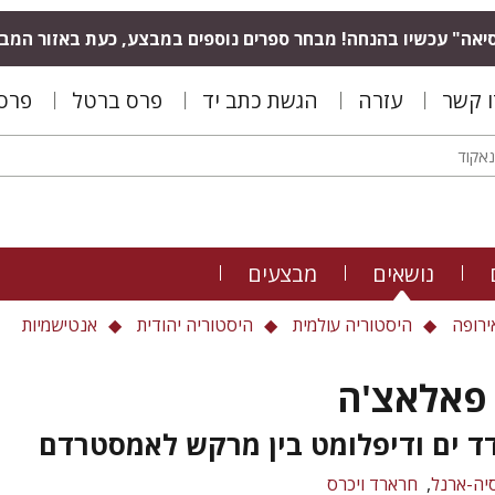
יאה" עכשיו בהנחה! מבחר ספרים נוספים במבצע, כעת באזור המב
ו קשר
עזרה
הגשת כתב יד
פרס ברטל
פרס 
נושאים
מבצעים
ירופה
היסטוריה עולמית
היסטוריה יהודית
אנטישמיות
פאלאצ'ה
דד ים ודיפלומט בין מרקש לאמסטרדם
יה-ארנל
חרארד ויכרס