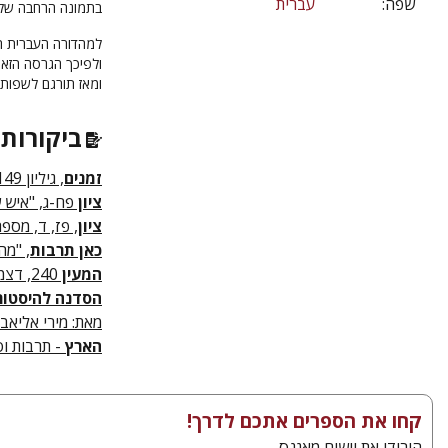
שפה:
עברית
בתמונה הרחבה של 
למהדורה העברית ה
ומאז תורגם לשפות 
ביקורות 
זמנים
, גיליון 149, "סיפורו של פיראט יהודי בין זהויות מתחלפות", מאת שי זמיר, מרץ 2024
ציון
פח-ג, "איש ש
ציון
, פז, ד, מספרו
כאן תרבות
, "מה
המעין
240, דצמבר 2021
הסדנה להיסטור
מאת: מירי אליאב-פ
הארץ
- תרבות וס
קחו את הספרים אתכם לדרך!
הורידו את יישום מאגנס