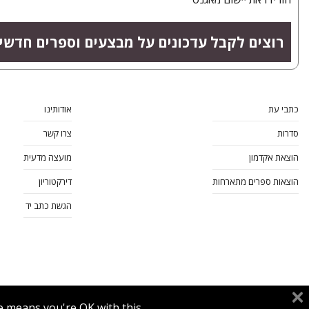
רוצים לקבל עדכונים על מבצעים וספרים חדשי
כתבי עת
אודותינו
סדרות
צרו קשר
הוצאת אקדמון
מועצה מדעית
הוצאות ספרים מתארחות
דירקטוריון
הגשת כתב יד
e means you're OK with this.