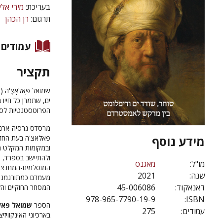
בעריכת:
מירי אלי
תרגום:
רן הכהן
עמודים
תקציר
ים, שתמרן כל חייו 
הפרוטסטנטיות לס
מרסדס גרסיה-ארנל
מידע נוסף
פאלאצ'ה בעת החדש
ובמקומות המקלט המ
ולהתיישב בספרד, 
מו"ל:
מאגנס
שנה:
2021
מעמדם כמתורגמנים 
דאנאקוד:
45-006086
המסחר החוקיים והל
978-965-7790-19-9
ISBN:
הספר
שמואל פאל
עמודים:
275
בארכיוני האינקווי