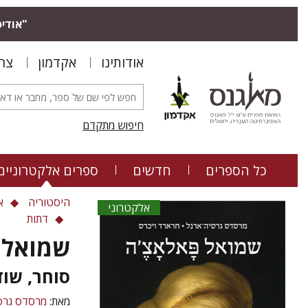
"אודיס
אודותינו
אקדמון
צר
חיפוש מתקדם
כל הספרים
חדשים
ספרים אלקטרוניים
היסטוריה
א
אלקטרוני
דתות
שמואל 
סוחר, שו
מאת:
מרסדס גרס