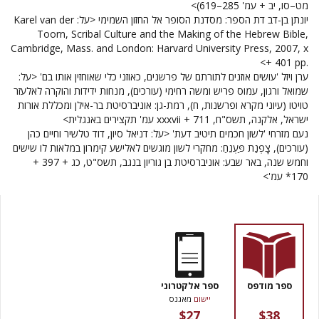
מט–סו, יב + עמ' 285–619)>
יונתן בן-דב
דת הספר: מסדנת הסופר אל החזון השמימי <על:
Karel van der
Toorn, Scribal Culture and the Making of the Hebrew Bible,
Cambridge, Mass. and London: Harvard University Press, 2007, x
>
+ 401 pp.
ערן ויזל
'עושים אוזנים לתורתם של פרשנים, כאוזני כלי שאוחזין אותו בם' <על:
שמואל ורגון, עמוס פריש ומשה רחימי (עורכים), מנחות ידידות והוקרה לאלעזר
טויטו (עיוני מקרא ופרשנות, ח), רמת-גן: אוניברסיטת בר-אילן ומכללת אורות
ישראל, אלקנה, תשס"ח, 711 +
xxxvii
עמ' תקצירים באנגלית>
נעם מזרחי
'לשון חכמים תיטיב דעת' <על:
דניאל סיון, דוד טלשיר וחיים כהן
(עורכים), צָפְנַת פַּעְנֵחַ: מחקרי לשון מוגשים לאלישע קימרון במלאות לו שישים
וחמש שנה, באר שבע: אוניברסיטת בן גוריון בנגב, תשס"ט, כג + 397 +
170* עמ'>
ספר מודפס
ספר אלקטרוני
יישום
מאגנס
$27
$38