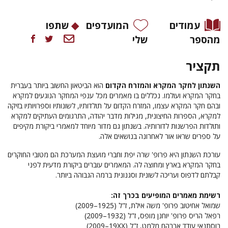
עמודים
המועדפים
שתפו
מהספר
שלי
תקציר
השנתון לחקר המקרא והמזרח הקדום
הוא הביטאון החשוב ביותר בעברית
בחקר המקרא ועולמו. נכללים בו מאמרים מכל ענפי המחקר הנוגעים למקרא
ובהם חקר המקרא עצמו, המזרח הקדום על תולדותיו, לשונותיו וספרויותיו בזיקה
למקרא, הספרות החיצונית, מגילות מדבר יהודה, התרגומים העתיקים למקרא
ותולדות הפרשנות לדורותיה. בשנתון גם מדור מיוחד למאמרי ביקורת מקיפים
על ספרים שראו אור לאחרונה בנושאים אלה.
עורכת השנתון היא פרופ' שרה יפת וחברי מועצת המערכת הם מטובי החוקרים
בחקר המקרא בארץ ומחוצה לה. המאמרים עוברים ביקורת מדעית לפני
קבלתם לדפוס ועריכה לשונית וסגנונית ברמה הגבוהה ביותר.
רשימת מאמרים המופיעים בכרך זה:
שמואל אחיטוב
פרופ' משה אילת, ז"ל (1925–2009)
רפאל הריס
פרופ' יוחנן מופס, ז"ל (1932–2009)
בוסתנאי עודד
אברהם מלמט, ז"ל (
XX
19–2009)