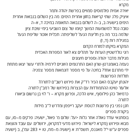
מקרא
יאירה אמית
פולמוסים סמויים בפרשת יהודה ותמר
איציק פלג
שתי קריאות בחזון אחרית הימים: מה בין השלום בנבואת אחרית
הימים בישעיה ב, ב–ה לשלום בנבואה התאומה במיכה ד, א–ה
טובה גנזל
למשמעות המשך קיומו של צום השביעי בימי שיבת ציון
שלמה בכר
מה בין חליצת הנעל לשליפתה: תכלית אזכור שליפת הנעל
במגילת רות (ד, ז)
המקרא בזיקתו למזרח הקדום
רוני גולדשטיין
הערות על תהלים צא לאור הספרות האכדית
מגילות מדבר יהודה וספרים חיצונים
נעמה באומגרטן-שרון
האם התרגומים היווניים לירמיה ולתרי עשר יצאו מתחת
ידי מתרגם אחד? בחינה על פי מספר דוגמאות מספר צפניה
תולדות הפרשנות
יהונתן יעקבס
האם הכיר רד"ק את פירוש רשב"ם לתורה?
אלעזר טויטו
ההתמודדות עם הנצרות בפירושו של רמב"ן לתורה
כרמיאל כהן
פילוסוף, איש הלכה, ופרשן מקרא – ר' לוי בן גרשום וביאורו
לתורה
חנן גפני
בין פרשנות לנוסח: יעקב רייפמן ומדרש ל"ב מידות
ביקורת ספרים
בוסתנאי עודד
גאולה אחר גלות <
על: שלום מ' פאול, ישעיה: פרקים מ–סו, עם
מבוא ופירוש (מקרא לישראל: פירוש מדעי למקרא), ירושלים: עם עובד והוצאת
ספרים ע"ש י"ל מאגנס, תשס"ח: א (ישעיה מ–מח, טו + 283 עמ'), ב (ישעיה