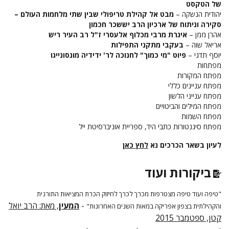
של הטקסט
יהודית הנשקה –
מבט אל קהילת טריפולי שבין שתי מלחמות העולם –
סקירה וניתוח של ארכיון הרב יששכר חכמון
אהרן ממן –
איגרת מרבי מכלוף אלעסרי ז"ל רב העיר ריש
אריאל שוה –
בעקבי מתקני התפילות
יוסף תדגי –
פיוט "מי כמוך" לחנוכה לר' ידידיה מונסונייגו
מפתחות
מפתח המקורות
מפתח עניינים כללי
מפתח ענייני הלשון
מפתח המילים והביטויים
מפתח השמות
מפתח סיגנטורות כתבי היד, ספריית אוניברסיטת ייל
לעיון בשאר הכרכים נא
לחץ כאן
ביקורות ועוד
"טיפה ועוד טיפה מצטרפות מכרך לכרך לחיזוק הכרת המציאות התורנית
-
המעין
, מאת: הרב יואל
והקהילתית בצפון אפריקה במאות השנים האחרונות"
קטן, ספטמבר 2015