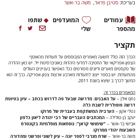
בעריכת:
סטיבן פראד
משה בר-אשר
עמודים
המועדפים
שתפו
מהספר
שלי
תקציר
הכרך
הזה
כולל תשעה
מאמרים
המבוססים על תעודות מהאוסף
הצפון-אפריקאי של החטיבה למדעי היהדות באוניברסיטת ייל. יש כאן ההדרה
של טקסטים מוערים ודיונים מפורטים ככל האפשר בעניינים העולים
מהתעודות.
יש בספר
ייצוג לתעודות מארבע ארצות צפון-אפריקה.
כרך זה הוא
המשך לכרך ב שיצא בשנת 2011.
המאמרים בכרך זה:
נחם אילן –
על האבנים: מדרשה שבעל פה לדרוש בכתב – עיון בטיוטת
דרשה פופולרית לשבת כלה
נטלי אקון –
הערבית המשתקפת בעברית של מרוקו
יעקב בן-טולילה –
המכתבים העבריים של רבי יהודה ליאון כלפון
אבישי בר-אשר –
"שימושי קראן": נוסחאות מוסלמיות בקונטרס
השבעות יהודי ממרוקו
משה בר-אשר –
שרח מגרבי לספר יונה – עיון לשוני ופרשני ומהדורה