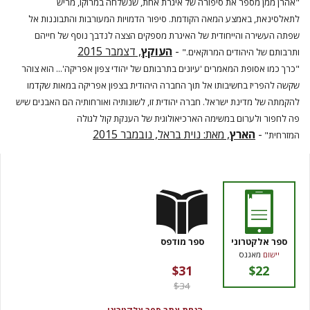
"אהרן ממן מספר את סיפורה של איגרת אחת, שנשלחה במרוקו, מריש
לתאלסינאת, באמצע המאה הקודמת. סיפור הדמויות המעורבות והתבוננות אל
שפתה העשירה והייחודית של האיגרת מספקים הצצה לנדבך נוסף של חייהם
-
העוקץ
, דצמבר 2015
ותרבותם של היהודים המרוקאים."
"כרך כמו אסופת המאמרים 'עיונים בתרבותם של יהודי צפון אפריקה'... הוא צוהר
שקשה להפריז בחשיבותו אל תוך החברה היהודית בצפון אפריקה במאות שקדמו
להקמתה של מדינת ישראל. חברה יהודית זו, לשונותיה ואורחותיה הם האבנים שיש
פה לחפור ולערום במשימה הארכיאולוגית של הענקת קול לגולה
-
הארץ
, מאת: נוית בראל, נובמבר 2015
המזרחית"
ספר אלקטרוני
ספר מודפס
יישום
מאגנס
$31
$22
$34