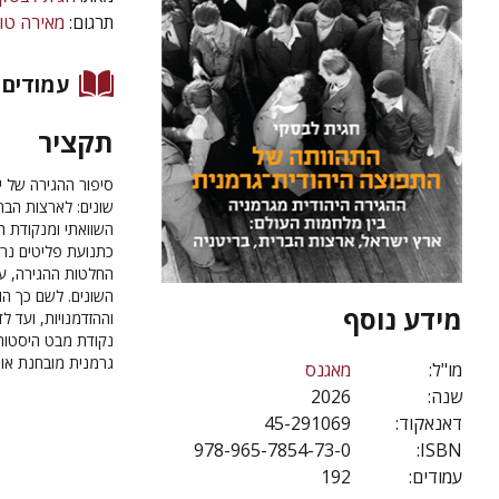
תרגום:
מאירה טו
עמודים
תקציר
סיפור ההגירה של י
שונים: לארצות הבר
השוואתי ומנקודת 
כתנועת פליטים נרד
החלטות ההגירה, עית
השונים. לשם כך הו
מידע נוסף
וההזדמנויות, ועד 
נקודת מבט היסטורי
גרמנית מובחנת או 
מו"ל:
מאגנס
שנה:
2026
דאנאקוד:
45-291069
978-965-7854-73-0
ISBN:
עמודים:
192