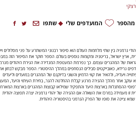
רצקי
 מהספר
המועדפים שלי
שתפו
הודי גרמניה בין שתי מלחמות העולם הוא סיפור רבגוני המשתרע על פני מסלולים ויע
ית, ארץ ישראל, בריטניה ומקומות נוספים בעולם. הספר חוקר את הסיפור הזה במב
הראות של המהגרים עצמם. כך נפרמת המעטפת המגדירה את הגירת היהודים מגרמ
פים גרידא, כאובייקטים סבילים הנסחפים במהלך ההיסטורי. הספר מבקש לבחון את
וייה ויעדיה, ולהאיר את קווי הדמיון והשוני בדיוקנם של המהגרים במועדים וליעדים
א עוקב אחר מהלך ההגירה מרגע קבלת ההחלטה להגר, בחירת העיתוי והיעד, המעצו
לדפוסי ההסתגלות בארצות היעד והתפקיד שמילאו קבוצות המהגרים בארצות המארחו
ת זו מעמידה במרכז את השאלה אם ההגירה של יהודי גרמניה יצרה תפוצה יהודית
שמא ציינה את סופו של הפרק הגרמני בהיסטוריה היהודית.