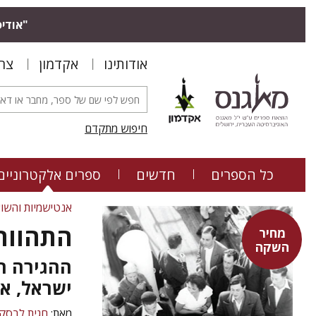
"אודיס
אודותינו
אקדמון
צר
חיפוש מתקדם
כל הספרים
חדשים
ספרים אלקטרוניים
אנטישמיות והשו
התהוות
מחיר
השקה
ההגירה הי
ישראל, אר
מאת:
חגית לבסקי