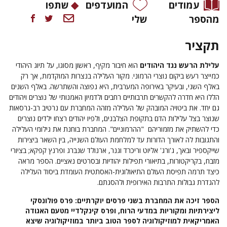
עמודים
המועדפים
שתפו
מהספר
שלי
תקציר
עלילת הרעש נגד היהודים
הוא חיבור מקיף, ראשון מסוגו, על תיוג היהודי
כמייצר רעש ביקום נוצרי הרמוני. מקור העלילה בנצרות המוקדמת, אך רק
באלף השני, ובעיקר באירופה המערבית, היא נפוצה והשתרשה. באלף השנים
הללו היא חדרה להקשרים תרבותיים רחבים ולדמיון האמנותי של נוצרים ויהודים
גם יחד. את ביטויה המובהק של העלילה מזהה המחברת עם נרטיב רב-גרסאות
שנוצר בצל עלילות הדם בתקופת הצלבנים,
ולפיו יהודים רצחו ילדים נוצרים
כדי להשתיק את מזמוריהם "ההרמוניים".
המחברת בוחנת את גילומי העלילה
והתגובות לה לאורך הדורות עד למלחמת העולם השנייה, בין השאר ביצירות
שייקספיר ובאך, ג'ורג' אליוט וריכרד וגנר, ארנולד שנברג ופרנץ קפקא; בציורי
מזבח, בקריקטורות, בתיאורי תפילות יהודיות ובסרטים נאציים. הספר מראה
כיצד תרמה תפיסת העולם התיאולוגית-האסתטית העומדת ביסוד העלילה
להגדרת גבולות התרבות האירופית ולהסגתם.
הספר זיכה את המחברת בשני פרסים יוקרתיים: פרס פולונסקי
ליצירתיות ומקוריות במדעי הרוח, ופרס קינקלדיי מטעם האגודה
האמריקאית למוזיקולוגיה לספר הטוב ביותר במוזיקולוגיה שיצא