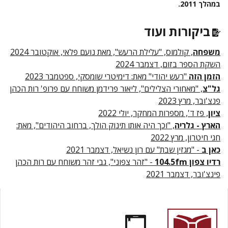
במהלך 2011.
ביקורות ועוד
משפחה
, קולמוס, "עלילת הרעש", מאת נועם פלאי, אוקטובר 2024
השקת הספר בזום, דצמבר 2024
הזמן הזה
"רעש יהודי" מאת: דימיטרי שומסקי, ספטמבר 2023
גל"צ
, "מאחורי הצלילים", ליאור פרידמן משוחח עם פרופ' רות הכהן
פנצ'ובר, מרץ 2023
ציון
, פז ד', מספרות המחקר, יולי 2022
הארץ - גלריה
, "וכך היה אותו תינוק הולך, ברחוב היהודים", מאת:
חגי חיטרון, מרץ 2022
כאן ב
- "מגזין שבת" עם רון נשיאל, דצמבר 2021
רדיו צפון 104.5fm
- "זהר צפוני", גבי זהר משוחח עם רות הכהן
פינצ'ובר, דצמבר 2021