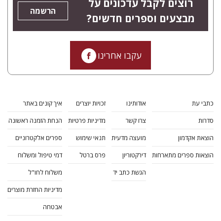
רוצים לקבל עדכונים על
הרשמה
מבצעים וספרים חדשים?
עקבו אחרינו
כתבי עת
אודותינו
זכויות יוצרים
איך קונים באתר
סדרות
צרו קשר
מדיניות פרטיות
הנחת הזמנה ראשונה
הוצאת אקדמון
מועצה מדעית
תנאי שימוש
ספרים אלקטרוניים
הוצאות ספרים מתארחות
דירקטוריון
פרס ברטל
דמי טיפול ומשלוח
הגשת כתב יד
משלוח לחו"ל
מדיניות החזרת מוצרים
אבטחה