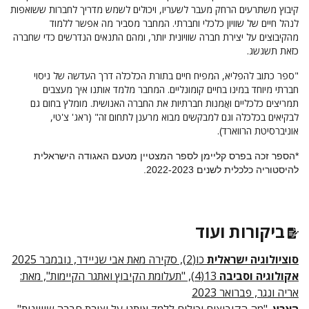
קיבוץ משתרעים הרחק מעבר לשעריו, ויכולים לשמש מדריך לחברות ששואפות
לנהל חיים של שוויון כלכלי וחברתי. המחבר מסביר מה אפשר ללמוד
מהקיבוצים על יצירת חברה שוויונית יותר, ומהם התנאים הנדרשים כדי שחברה
כזאת תשגשג.
"ספר כתוב להפליא, המפיח חיים בתורת הכלכלה דרך העדשה של ניסוי
חברתי מיוחד במינו בחיים קומונליים. המחבר מלמד אותנו איך מעצבים
תמריצים כלכליים ואֲמנות חברתיות את החברה האנושית. מומלץ בחום גם
לבקיאים בכלכלה וגם למבקשים מבוא מרענן לתחום זה" (ראג' צ'טי,
אוניברסיטת הרווארד).
*הספר זכה בפרס קליימן לספר המצטיין מטעם האגודה הישראלית
להיסטוריה כלכלית לשנים 2022-2023.
ביקורות ועוד
סוציולוגיה ישראלית
כו(2), סקירה מאת אבי שניידר, נובמבר 2025
אקולוגיה וסביבה
13(4), "תעלומת הקיבוץ ואתגר הקיימות", מאת:
אריה ונגר, פברואר 2023