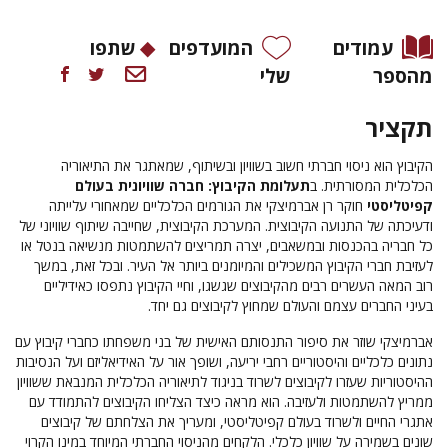
עמודים
המועדפים
שתפו
מהספר
שלי
תקציר
הקיבוץ הוא ניסוי חברתי חשוב בשוויון ובשיתוף, שמאתגר את התיאוריה
הכלכלית המסורתית. ב
תעלומת הקיבוץ: חברה שוויונית בעולם
קפיטליסטי
חוקר רן אברמיצקי את הגורמים הכלכליים שמאחורי עלייתה
ודעיכתה של התנועה הקיבוצית. המערכת הקיבוצית, שחייבה שיתוף שוויוני של
כל חבריה בהכנסות ובמשאבים, יצרה תמריצים להשתמטות מנשיאה בנטל או
לעזיבת חברי הקיבוץ המשכילים והמיומנים ביותר אל העיר. ובכל זאת, במשך
רוב המאה העשרים רבים מהקיבוצים שגשגו, וחיי הקיבוץ נתפסו כאידיליים
בעיני החברים עצמם והעולם שמחוץ לקיבוצים גם יחד.
אברמיצקי שוזר את סיפור התנסותם האישית של בני משפחתו כחברי קיבוץ עם
נתונים כלכליים והיסטוריים רחבי יריעה, ושופך אור על האידיאליזם ועל הנסיבות
ההיסטוריות שעזרו לקיבוצים לשרוד בניגוד לתיאוריה הכלכלית המנבאת ששוויון
ממריץ להשתמטות ולעזיבה. הוא מראה כיצד הצליחו הקיבוצים להתמודד עם
אתגרי החיים ולשרוד בעולם קפיטליסטי, ומעריך את הצלחתם של קיבוצים
שונים בשמירה על שוויון כלכלי. הלקחים מהניסוי החברתי המיוחד במינו הקרוי