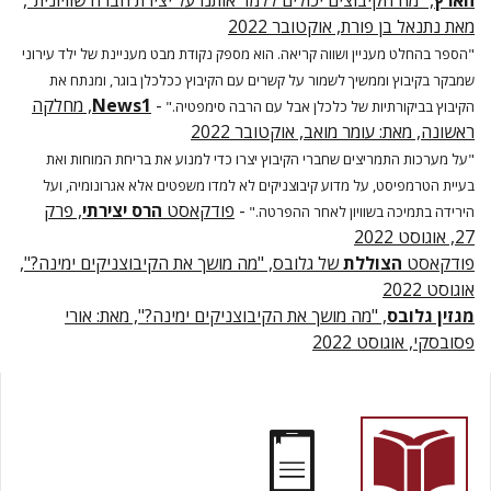
הארץ
, "מה הקיבוצים יכולים ללמד אותנו על יצירת חברה שוויונית",
מאת נתנאל בן פורת, אוקטובר 2022
"הספר בהחלט מעניין ושווה קריאה. הוא מספק נקודת מבט מעניינת של ילד עירוני
שמבקר בקיבוץ וממשיך לשמור על קשרים עם הקיבוץ ככלכלן בוגר, ומנתח את
-
News1
, מחלקה
הקיבוץ בביקורתיות של כלכלן אבל עם הרבה סימפטיה."
ראשונה, מאת: עומר מואב, אוקטובר 2022
"על מערכות התמריצים שחברי הקיבוץ יצרו כדי למנוע את בריחת המוחות ואת
בעיית הטרמפיסט, על מדוע קיבוצניקים לא למדו משפטים אלא אגרונומיה, ועל
-
פודקאסט
הרס יצירתי
, פרק
הירידה בתמיכה בשוויון לאחר ההפרטה."
27, אוגוסט 2022
פודקאסט
הצוללת
של גלובס, "מה מושך את הקיבוצניקים ימינה?",
אוגוסט 2022
מגזין גלובס
, "מה מושך את הקיבוצניקים ימינה?", מאת: אורי
פסובסקי, אוגוסט 2022