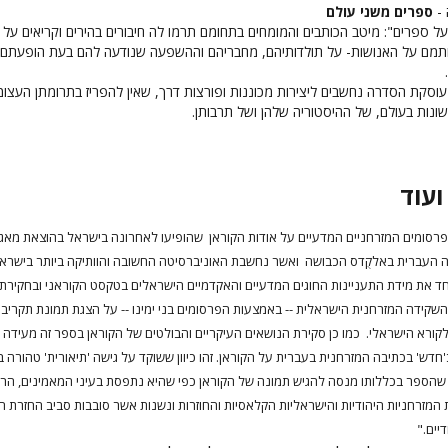
 -
ספרים משני עולם
 ספרים": מיטב הכותבים והמומחים בתחומם תרמו לה חיבורים בהירים וקריאים על
תמם על האנושות- על תולדותיהם, מחבריהם וההשפעה שנודעה להם בעת הופעתם
סקת הסדרה נחשבים ליצירות מכוננות ופורצות דרך, שאין להפריז בתרומתן העצו
שונות בעולם, של ההיסטוריה שלהן ושל תרבותן.
ועוד
פרסומים המזרחניים המדעיים על אודות הקוראן שהופיעו לאחרונה בישראל בהוצאת מאג
ה העברית באלקֻדס הכבושה ואשר נחשבת האוניברסיטה החשובה והוותיקה ביותר בישראל
את מידת התעניינות החוגים המדעיים והאקדמיים הישראלים בטקסט הקוראני ובחקירתו
שקידה המזרחנית הישראלית -- באמצעות הפרסומים בני ימינו -- על הצגת תמונת תקריב
קורא הישראלי. כמו כן סקירת הנושאים העיקריים והבולטים של הקוראן בספר זה מעידה 
 כ'חדש' בכתיבה המזרחנית בעברית על הקוראן. זהו כיוון ששוקד על גישה 'תיאורית' טהורה ב
 שהספר בכללותו מנסה להגיש תמונה של הקוראן כפי שהיא נתפסת בעיני המאמינים, הר
מזרחניות היהודיות והישראליות הקלאסיות והחוזרות ונשנות אשר סובבות סביב החזרת ה
יים."