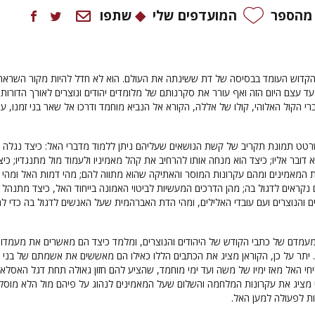
 מהספר
המועדפים שלי
שתפו
הקדוש העומד בבסיסה של דת ששינתה את העולם. הוא לא חדל להיות מקור השראה
ד עצם היום הזה ואף עורר את סקרנותם של מלומדים יהודים ונוצרים לאורך הדורות.
י הקול האלוהי, קולו של אללה, הקורא אל הנביא מוחמד ודרכו אל שאר בני זמנו, ער
טט תמונת תקריב של קשת הנושאים שעליהם ניתן ללמוד מדברי האל: כיצד נגלה 
וא דובר אליו; כיצד הוא מנחה אותו להרחיב את קהל מאמיניו ולעמוד מול מתנגדיו; כיצ
 המאמינים ומהם עקרונות המוסר והאתיקה שהוא מתווה להם; מהי דמות האל ומהי 
ראים לדגול בה; מהן הדרכים המעשיות לביטוי האמונה בייחוד האל, כיצד מתנהל
ם והנוצרים ועם עובדי האלילים, ומהי הדת האברהמית שעל האנשים לדגול בה כדי לה
עמדם של כתבי הקודש של היהודים והנוצרים, ומלמד כיצד הם מאשרים את מעמדו
יתר על כן, הקוראן מציג את הכתבים הללו כאילו הם מאששים את אשמתם של בני
י האל מאז ימיו של משה ועד ימי מוחמד, שהציע להם חזון גאולה תחת דגל האסלאם
 מציג את עקרונות המלחמה והשלום שעל המאמינים לנהוג על פיהם מול הלא מוסל
ות לפעולה למען האל.