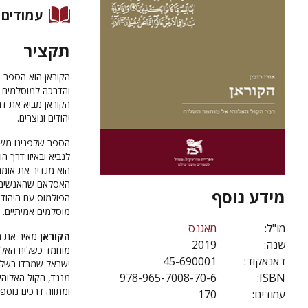
עמודים
תקציר
הקוראן הוא הספר 
והדרכה למוסלמים ע
הקוראן מביא את דבר
יהודים ונוצרים.
הספר שלפנינו משר
לנביא ובאיזו דרך ה
הוא מגדיר את אומת
האסלאם שהאנשים נק
מידע נוסף
הפולמוס עם היהודי
מוסלמים אמיתיים.
מו"ל:
מאגנס
הקוראן
מאיר את מ
שנה:
2019
מוחמד כשליח האל. 
דאנאקוד:
45-690001
ישראל שמרדו בשליח
978-965-7008-70-6
ISBN:
מנגד, הקול האלוהי
ומתווה דרכים נוספ
עמודים:
170