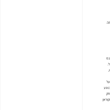
מה
נס
.
,
על
נוגע
חק
קוראן