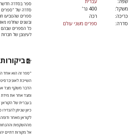
שפה:
עברית
ספר בסדרה חדשה
משקל:
400 גר'
סדרה של "ספרים על
כריכה:
רכה
ספרים שהטביעו חו
ובשנים שחלפו מאז.
סדרה:
ספרים משני עולם
כל הספרים שבהם עו
לעיצובן של חברות 
ביקורות 
"ספר זה הוא אחד ה
השייכת לאוניברסיט
הדבר משקף מצד אחד 
ומצד אחר את מידת ה
בעברית של הקוראן ל
כיוון שניתן להגדירו
לקוראן מאחר ודומה
מההשקפות וההנחות ה
אל מקורות דתיים יהוד