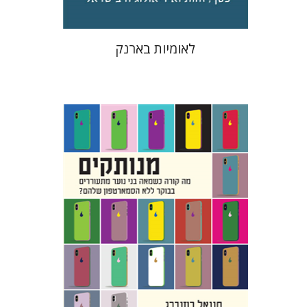
לאומיות בארנק
חננאל רוזנברג
מנחם בלונדהיים