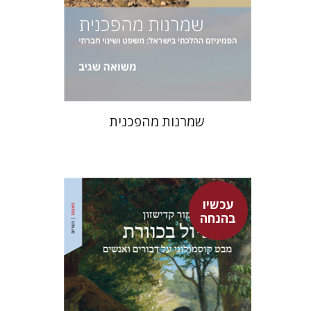
הנחת אתר ספר מודפס
$38
$42
שמרנות מהפכנית
עכשיו
בהנחה
מור קדישזון