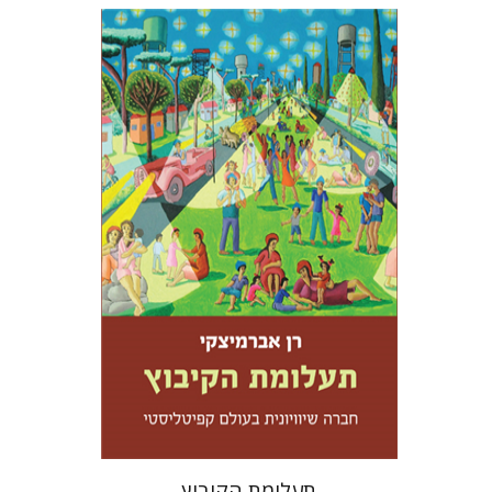
רן אברמיצקי
עמנואל לוטם
הנחת אתר ספר מודפס
$32
$35
תעלומת הקיבוץ