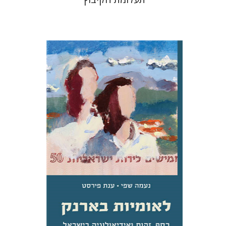
נעמה שפי
ענת פירסט
הנחת אתר ספר מודפס
$31
$34