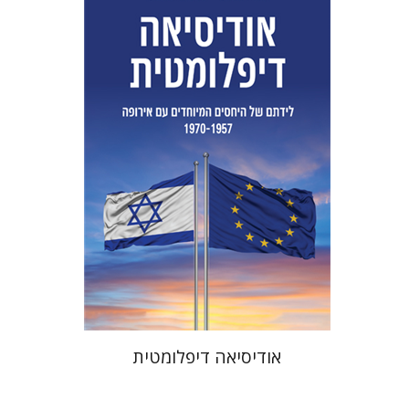
ליאור הרמן
גדי היימן
הנחת אתר ספר מודפס
$38
$42
אודיסיאה דיפלומטית