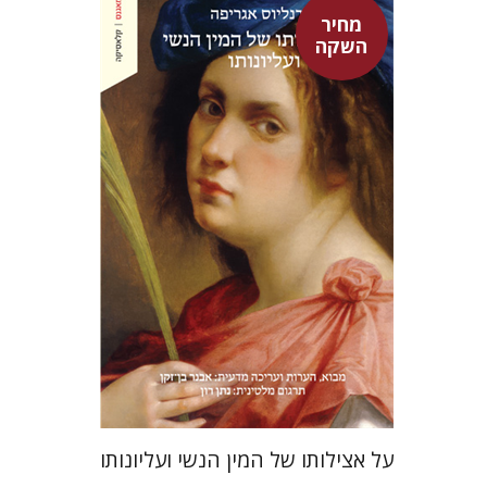
מחיר
השקה
היינריך קורנליוס אגריפה
אבנר בן-זקן
נתן רון
מחיר השקה
$22
$31
על אצילותו של המין הנשי ועליונותו