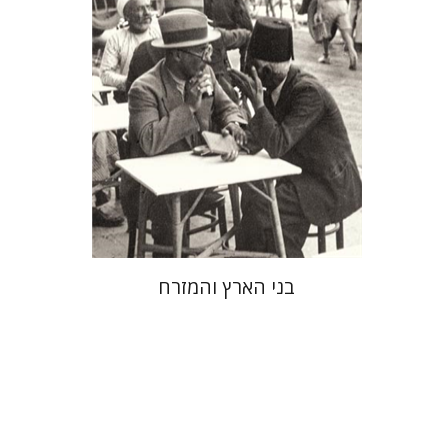
הנחת אתר ספר מודפס
$32
$35
בני הארץ והמזרח