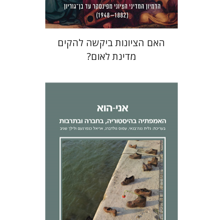
האם הציונות ביקשה להקים
מדינת לאום?
לילך שגיב
אריאל כנפו-נעם
גלית
נגה-בנאי
עמוס גולדברג