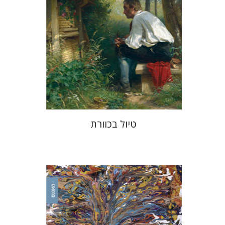
עכשיו בהנחה
$34
$46
טיול בכוורת
אורי כהן
נסים ליאון