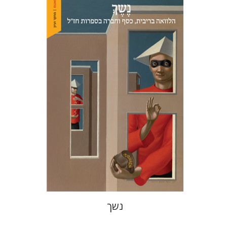
עמית גבריהו
הנחת אתר ספר מודפס
$38
$42
נשך