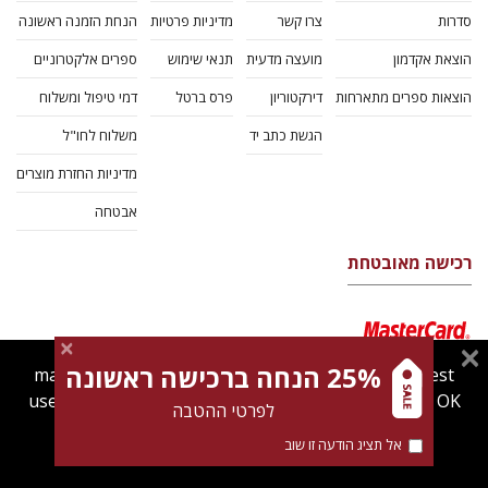
סדרות
צרו קשר
מדיניות פרטיות
הנחת הזמנה ראשונה
הוצאת אקדמון
מועצה מדעית
תנאי שימוש
ספרים אלקטרוניים
הוצאות ספרים מתארחות
דירקטוריון
פרס ברטל
דמי טיפול ומשלוח
הגשת כתב יד
משלוח לחו"ל
מדיניות החזרת מוצרים
אבטחה
רכישה מאובטחת
25% הנחה ברכישה ראשונה
magnespress.co.il uses cookies to give you the best
user experience. Using this website means you're OK
לפרטי ההטבה
with this.
אל תציג הודעה זו שוב
Find out more about our
cookies policy