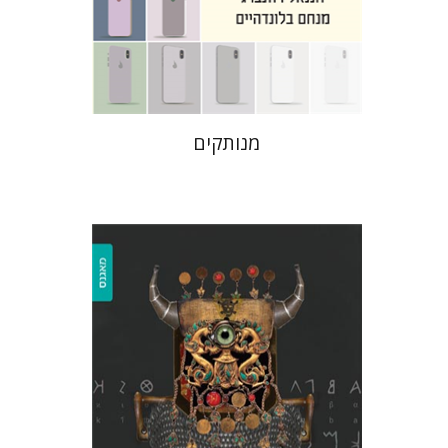
הנחת אתר ספר מודפס
$31
$34
מנותקים
רחל אלבק-גדרון