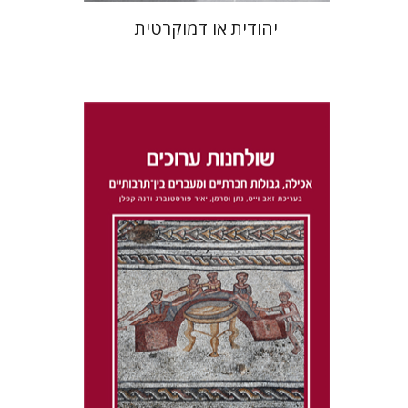
יהודית או דמוקרטית
דנה קפלן
נתן וסרמן
זאב וייס
יאיר פורסטנברג
הנחת אתר ספר מודפס