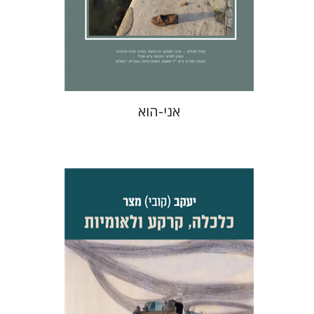
הנחת אתר ספר מודפס
$32
$35
אני-הוא
יעקב (קובי) מצר
דפנה לוי