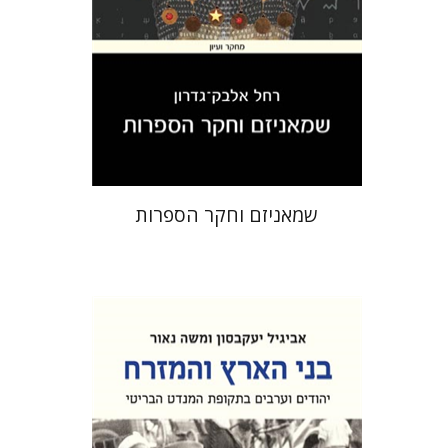
הנחת אתר ספר מודפס
$32
$35
שמאניזם וחקר הספרות
אביגיל יעקבסון
משה נאור
דורון מגן