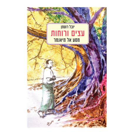
יובל רוטמן
הנחת אתר ספר מודפס
$32
$35