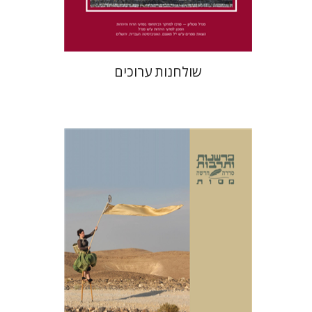
$41
$46
שולחנות ערוכים
משואה שגיב