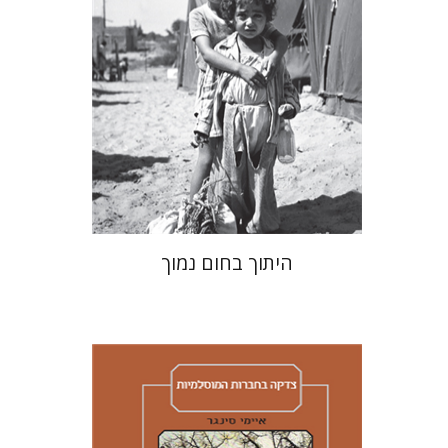
הנחת אתר ספר מודפס
$41
$46
היתוך בחום נמוך
איימי סינגר
יצחק חן
אבנר גלעדי
מירי
אליאב-פלדון
רענן ריין
דורון מגן