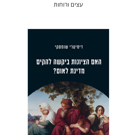
עצים ורוחות
דימיטרי שומסקי
הנחת אתר ספר מודפס
$38
$42