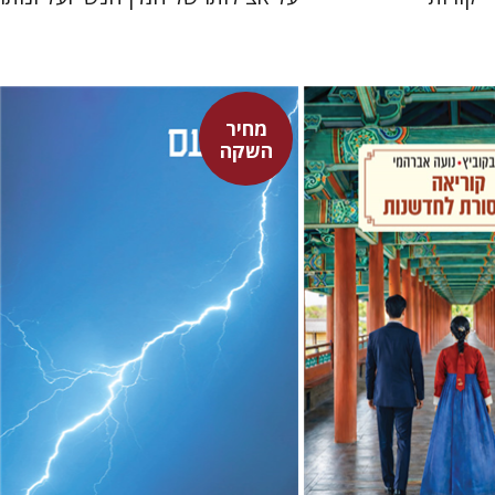
מחיר
ביץ
נועה אברהמי
סנקה
השקה
דבורה גילולה
דבורה גילולה
מחיר השקה
מחיר השקה
$22
$24
$31
$35