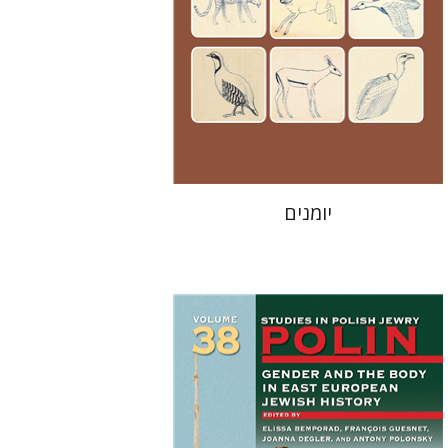
מחיר השקה
$24
$35
יומנים
François Guesnet
Elissa
Joanna Degler
Bemporad
אנטוני