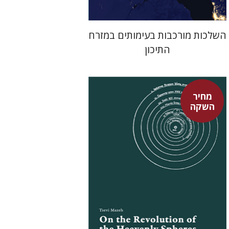
השלכות מורכבות בעימותים במזרח
התיכון
מחיר
השקה
צבי מזא"ה
אלישבע הרשלר