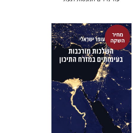
מחיר
השקה
עופר ישראלי
גיא הרלינג
מחיר השקה
$29
$42