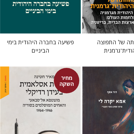
מחיר השקה
מחיר השקה
$29
$42
$24
$34
תה של התפוצה
פשיעה בחברה היהודית בימי
ודית־גרמנית
הביניים
מחיר
השקה
מאיר חטינה