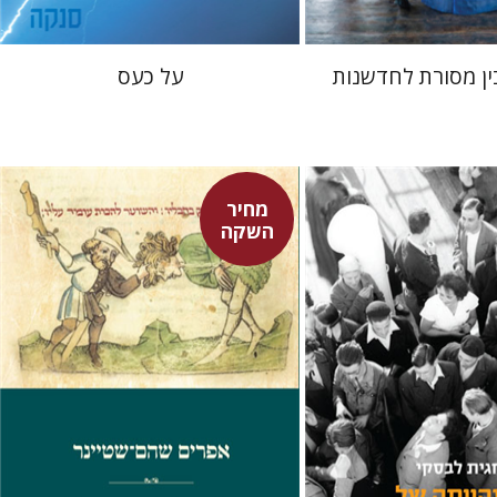
ין מסורת לחדשנות
על כעס
מחיר
השקה
אפרים שהם-שטיינר
קי
ורצקי