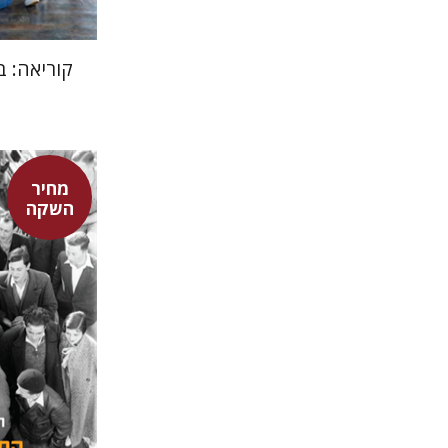
קוריאה: ב
מחיר
השקה
חגית לבס
מאירה ט