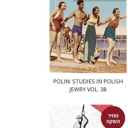
פולונסקי
הנחת אתר ספר מודפס
$68
$75
POLIN: STUDIES IN POLISH
JEWRY VOL. 38
מחיר
השקה
בני מר