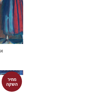
אמ
מחיר
השקה
אדם טלר
דורון מגן