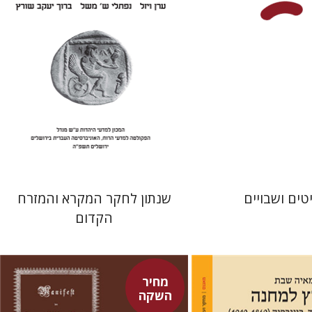
מחיר השקה
הנחת אתר ספר מודפס
$41
$32
$46
$46
טים ושבויים
שנתון לחקר המקרא והמזרח
הקדום
מחיר
השקה
פיני איפרגן