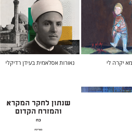
מחיר השקה
מחיר השקה
$24
$37
$35
$53
א יקרה לי
נאורות אסלאמית בעידן רדיקלי
ערן ויזל
נפתלי ש' משל
ברוך
יעקב שורץ