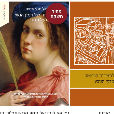
מחיר
השקה
היינריך קורנליוס אגריפה
לינס
אבנר בן-זקן
נתן רון
 אתר ספר מודפס
מחיר השקה
$22
$38
$31
$42
קורות
על אצילותו של המין הנשי ועליונותו