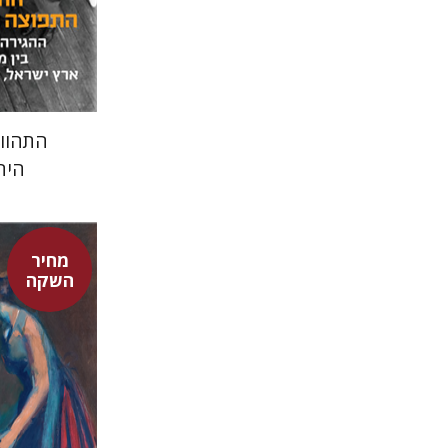
התהוו
היה
מחיר
השקה
דוד אסף