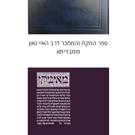
הנחת אתר ספר מודפס
$45
$50
ספר המקח והממכר לרב האיי גאון
פומבדיתא
יעקב צ' מאיר
ישי רוזן-צבי