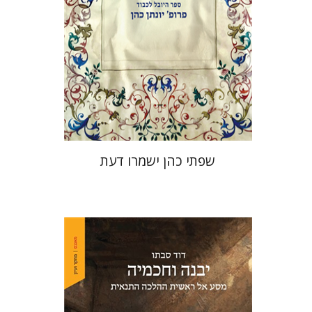
הנחת אתר ספר מודפס
$41
$46
שפתי כהן ישמרו דעת
דוד סבתו