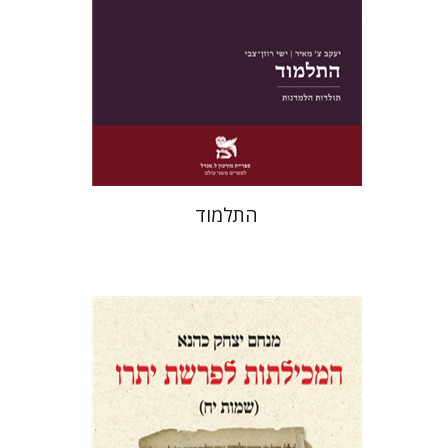
הנחת אתר ספר מודפס
$38
$42
התלמוד
מנחם יצחק כהנא