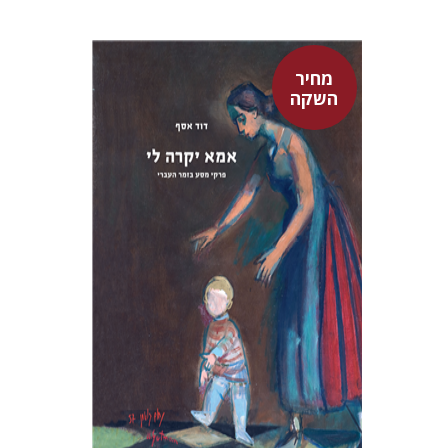
מחיר
השקה
דוד אסף
מחיר השקה
$37
$53