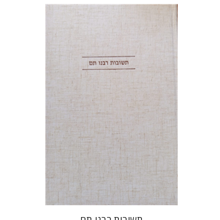
אברהם (רמי) ריינר
יוסף מרדכי
דובאוויק
הנחת אתר ספר מודפס
$45
$50
תשובות רבנו תם