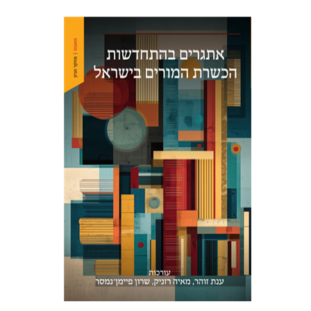
מאיה רזניק
שרון פיימן-נמסר
ענת
זוהר
הנחת אתר ספר מודפס
$48
$53