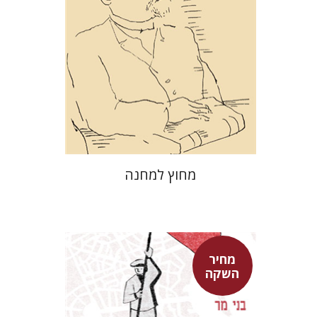
מחיר השקה
$29
$42
מחוץ למחנה
מחיר
השקה
בני מר