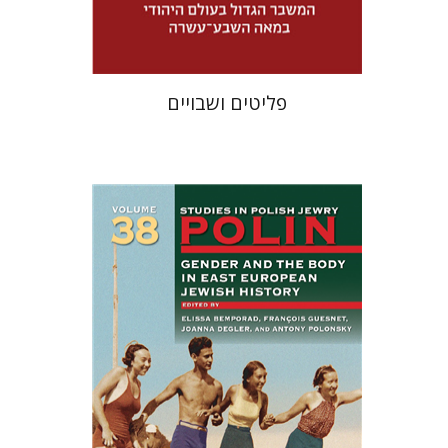
$32
$46
פליטים ושבויים
François Guesnet
Elissa
Joanna Degler
Bemporad
אנטוני
פולונסקי