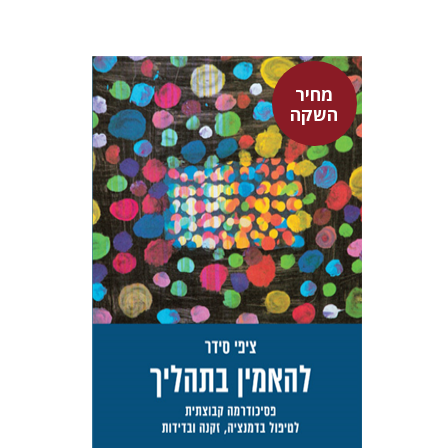
מחיר
השקה
ציפי סידר
טלי סידר
מחיר השקה
$29
$42