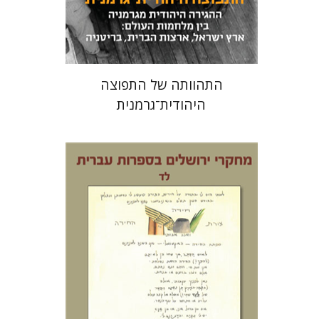
מחיר השקה
$24
$34
התהוותה של התפוצה
היהודית־גרמנית
תמר ס' הס