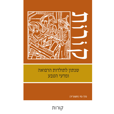
קנת קולינס
הנחת אתר ספר מודפס
$38
$42
קורות