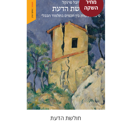
מחיר
השקה
יובל פרנקל
מחיר השקה
$32
$46
חולשת הדעת