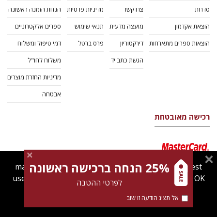
סדרות
צרו קשר
מדיניות פרטיות
הנחת הזמנה ראשונה
הוצאת אקדמון
מועצה מדעית
תנאי שימוש
ספרים אלקטרוניים
הוצאות ספרים מתארחות
דירקטוריון
פרס ברטל
דמי טיפול ומשלוח
הגשת כתב יד
משלוח לחו"ל
מדיניות החזרת מוצרים
אבטחה
רכישה מאובטחת
25% הנחה ברכישה ראשונה
magnespress.co.il uses cookies to give you the best
user experience. Using this website means you're OK
לפרטי ההטבה
with this.
אל תציג הודעה זו שוב
Find out more about our
cookies policy