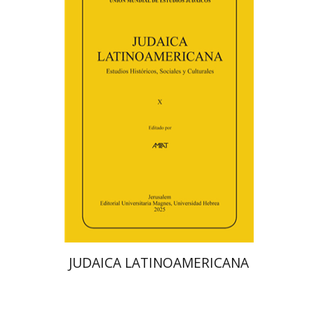
פלורינדה פ. גולדברג.
פולט
קרשונוביץ שוסטר
דבי רויטמן
אפרים זדוף
הנחת אתר ספר מודפס
$48
$53
JUDAICA LATINOAMERICANA