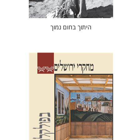
היתוך בחום נמוך
שלום צבר
גלית חזן-רוקם
הגר
סלמון