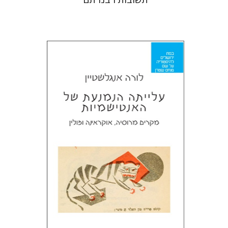
לורה אנגלשטיין
מירי אליאב-פלדון
דורון מגן
הנחת אתר ספר מודפס
$32
$35