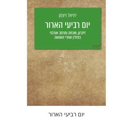
יחיאל ויצמן
יפעת וייס
הנחת אתר ספר מודפס
$25
$28
יום רביעי הארור