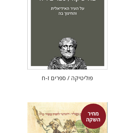
מחיר השקה
$22
$31
פוליטיקה / ספרים ז-ח
מחיר
השקה
אפרים שהם-שטיינר