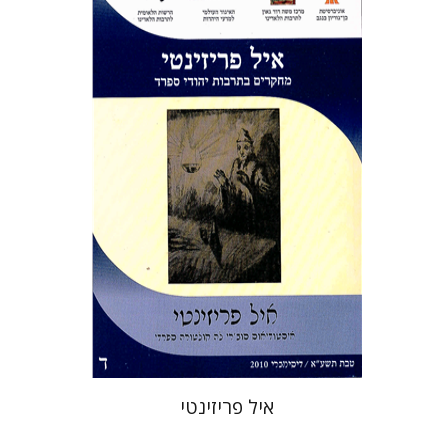
יעקב בן-טולילה
אליעזר פאפו
תמר אלכסנדר-פריזר
הנחת אתר ספר מודפס
$19
$21
איל פריזינטי