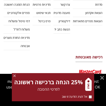
סדרות
צרו קשר
מדיניות פרטיות
הנחת הזמנה ראשונה
הוצאת אקדמון
מועצה מדעית
תנאי שימוש
ספרים אלקטרוניים
הוצאות ספרים מתארחות
דירקטוריון
פרס ברטל
דמי טיפול ומשלוח
הגשת כתב יד
משלוח לחו"ל
מדיניות החזרת מוצרים
אבטחה
רכישה מאובטחת
25% הנחה ברכישה ראשונה
magnespress.co.il uses cookies to give you the best
user experience. Using this website means you're OK
לפרטי ההטבה
with this.
אל תציג הודעה זו שוב
Find out more about our
cookies policy