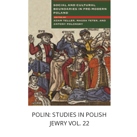
Magda Teter
אדם טלר
אנטוני
פולונסקי
הנחת אתר ספר מודפס
$42
$47
POLIN: STUDIES IN POLISH
JEWRY VOL. 22