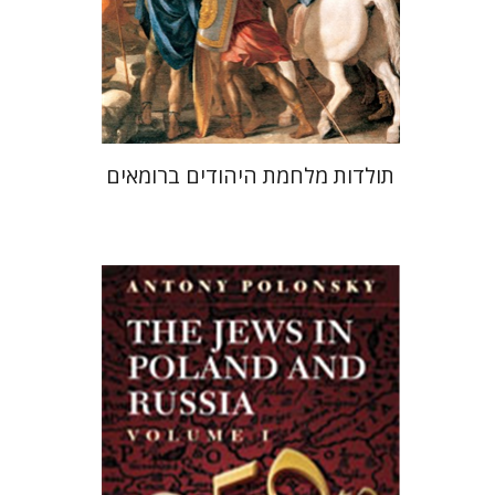
הנחת אתר ספר מודפס
$51
$57
תולדות מלחמת היהודים ברומאים
אנטוני פולונסקי