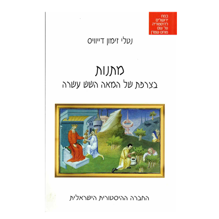
נטלי זימון דייוויס
איה ברויאר
הנחת אתר ספר מודפס
$26
$29