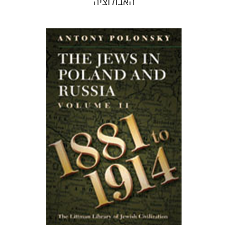
האבולוציה
אנטוני פולונסקי
הנחת אתר ספר מודפס
$64
$71