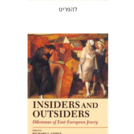
להפריט
יונתן פרנקל
סטפני הופמן
ירחמיאל כהן
הנחת אתר ספר מודפס