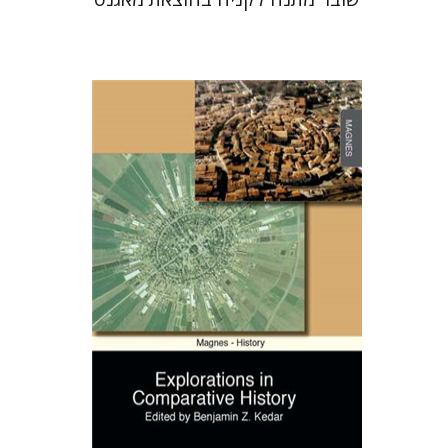
ב"ז קדר
הנחת אתר ספר מודפס
$72
$80