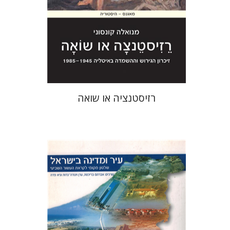
הנחת אתר ספר מודפס
$27
$30
רזיסטנציה או שואה
גיא פדה
ערן ויגודה-גדות
אברהם
בריכטה