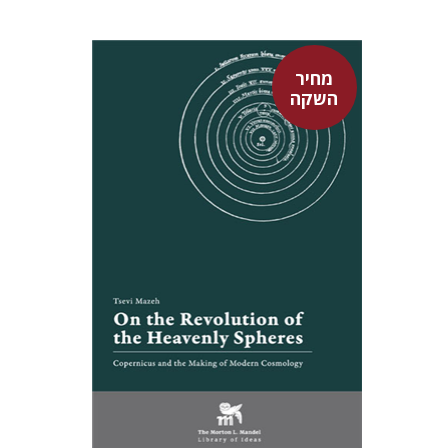
מחיר
השקה
צבי מזא"ה
אלישבע הרשלר
מחיר השקה
$24
$35