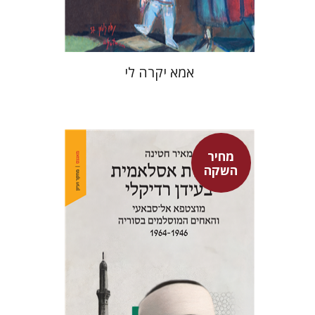
$37
$53
אמא יקרה לי
מחיר
השקה
מאיר חטינה