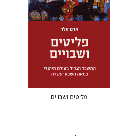
מחיר השקה
$32
$46
פליטים ושבויים