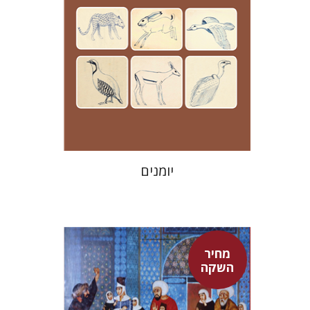
מחיר השקה
$24
$35
יומנים
מחיר
השקה
אדם טלר
דורון מגן