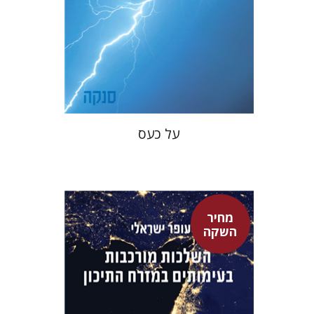
מחיר השקה
$22
$31
על כעס
מחיר
השקה
עופר ישראלי
גיא הרלינג