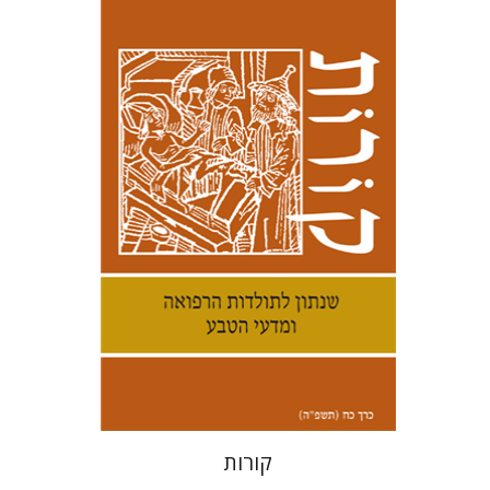
קנת קולינס
הנחת אתר ספר מודפס
$38
$42
קורות