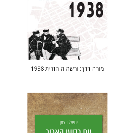
מחיר השקה
$29
$42
מורה דרך: ורשה היהודית 1938
יחיאל ויצמן
יפעת וייס