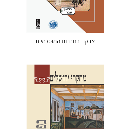
הנחת אתר ספר מודפס
$41
$46
צדקה בחברות המוסלמיות
שלום צבר
גלית חזן-רוקם
הגר
סלמון