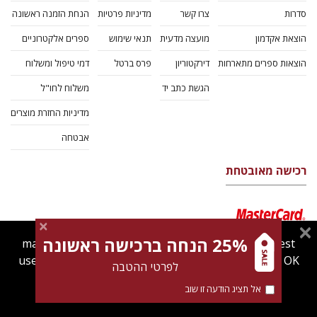
סדרות
צרו קשר
מדיניות פרטיות
הנחת הזמנה ראשונה
הוצאת אקדמון
מועצה מדעית
תנאי שימוש
ספרים אלקטרוניים
הוצאות ספרים מתארחות
דירקטוריון
פרס ברטל
דמי טיפול ומשלוח
הגשת כתב יד
משלוח לחו"ל
מדיניות החזרת מוצרים
אבטחה
רכישה מאובטחת
25% הנחה ברכישה ראשונה
magnespress.co.il uses cookies to give you the best
user experience. Using this website means you're OK
לפרטי ההטבה
with this.
אל תציג הודעה זו שוב
Find out more about our
cookies policy