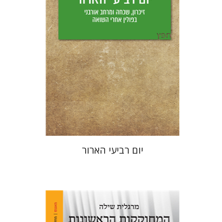
הנחת אתר ספר מודפס
$25
$28
יום רביעי הארור