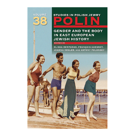
François Guesnet
Elissa
Joanna Degler
Bemporad
אנטוני
פולונסקי
הנחת אתר ספר מודפס
$68
$75