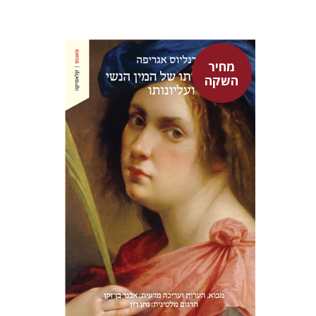
מחיר
השקה
היינריך קורנליוס אגריפה
אבנר בן-זקן
נתן רון
מחיר השקה
$22
$31