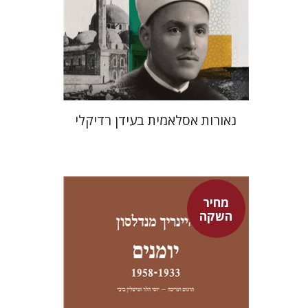
מחיר השקה
$24
$35
נאורות אסלאמית בעידן רדיקלי
מחיר
השקה
היינריך מנדלסון
יוסי הלר
מישלין ביבי
יוסי הלר
מישלין ביבי