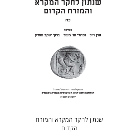
ערן ויזל
נפתלי ש' משל
ברוך
יעקב שורץ
הנחת אתר ספר מודפס
$41
$46
שנתון לחקר המקרא והמזרח
הקדום