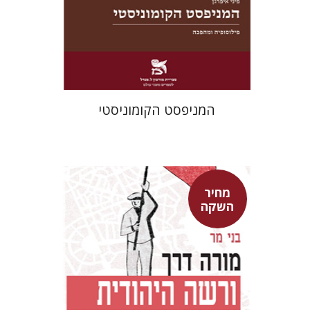
מחיר השקה
$22
$31
המניפסט הקומוניסטי
מחיר
השקה
בני מר