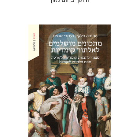
אהובה בלקין
עמרי סמית
הנחת אתר ספר מודפס
$38
$42