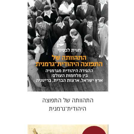
חגית לבסקי
מאירה טורצקי
מחיר השקה
$24
$34
התהוותה של התפוצה
היהודית־גרמנית