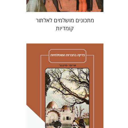
מתכונים מושלמים לאלתור
קומדיות
איימי סינגר
יצחק חן
אבנר גלעדי
מירי
אליאב-פלדון
רענן ריין
דורון מגן