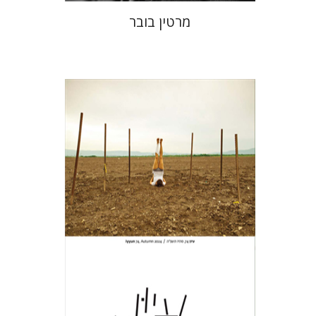
מרטין בובר
חגי כנען
הנחת אתר ספר מודפס