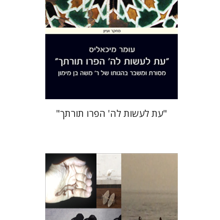
הנחת אתר ספר מודפס
$38
$42
"עת לעשות לה' הפרו תורתך"
חגי כנען