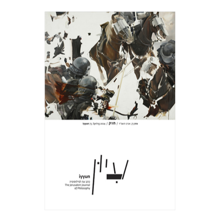
חגי כנען
הנחת אתר ספר מודפס
$28
$31