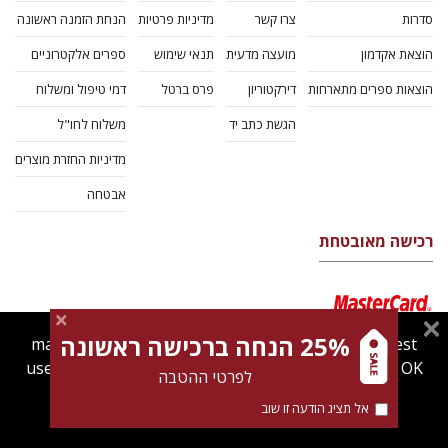
סדרות
צרו קשר
מדיניות פרטיות
הנחת הזמנה ראשונה
הוצאת אקדמון
מועצה מדעית
תנאי שימוש
ספרים אלקטרוניים
הוצאות ספרים מתארחות
דירקטוריון
פרס ברטל
דמי טיפול ומשלוח
הגשת כתב יד
משלוח לחו"ל
מדיניות החזרת מוצרים
אבטחה
רכישה מאובטחת
25% הנחה ברכישה ראשונה
magnespress.co.il uses cookies to give you the best
user experience. Using this website means you're OK
לפרטי ההטבה
with this.
אל תציג הודעה זו שוב
Find out more about our
cookies policy