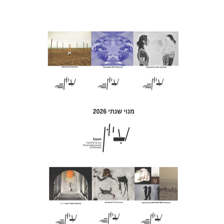
חגי כנען
הנחת אתר ספר מודפס
$69
$77