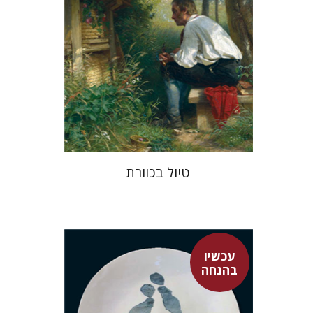
עכשיו בהנחה
$34
$46
טיול בכוורת
עכשיו
בהנחה
ארווין שרדינגר
אבשלום אליצור
גל מנלה
רונה אבירם