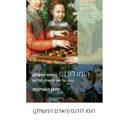
יוהאן האוזינחה
יניב חג'בי
הנחת אתר ספר מודפס
$36
$40
הומו לודנס (האדם המשַׂחק)