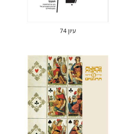
$28
$31
עיון 74
ארנסט קסירר
חילי (יחיאל) אטיה