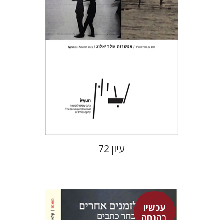
הנחת אתר ספר מודפס
$28
$31
עיון 72
עכשיו
בהנחה