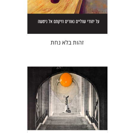
הנחת אתר ספר מודפס
$38
$42
זהות בלא נחת
חגי כנען