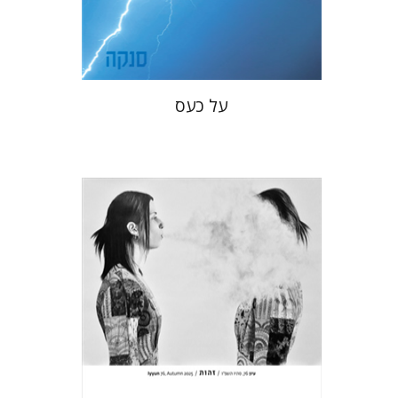
$22
$31
על כעס
חגי כנען