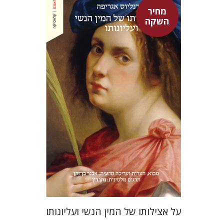
מחיר
השקה
היינריך קורנליוס אגריפה
אבנר בן-זקן
נתן רון
מחיר השקה
$22
$31
על אצילותו של המין הנשי ועליונותו