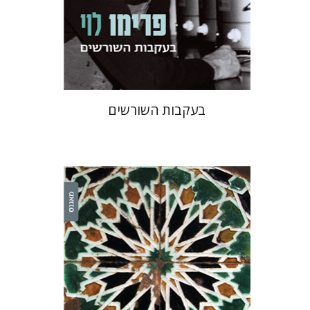
הנחת אתר ספר מודפס
$38
$42
בעקבות השורשים
עומר מיכאליס