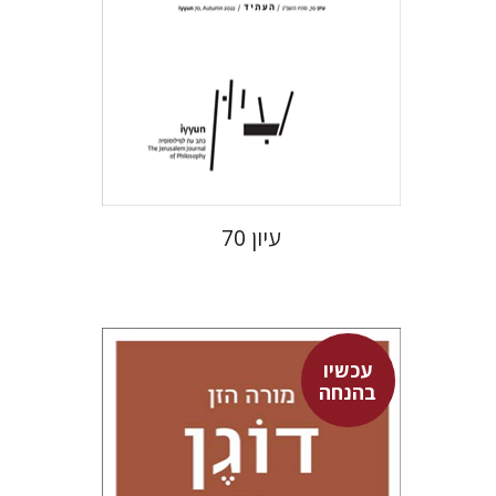
הנחת אתר ספר מודפס
$28
$31
עיון 70
עכשיו
בהנחה
איהי דוגן
איתן בולוקן