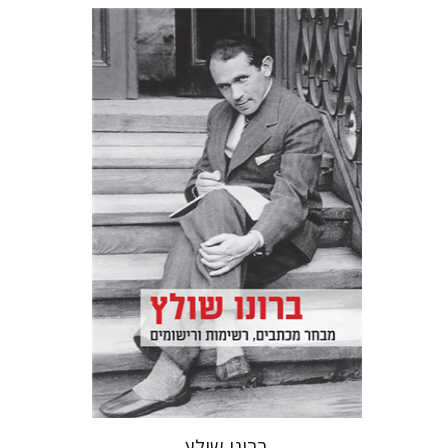
ברונו שולץ
יעקב גולומב
מרים בורנשטיין
הנחת אתר ספר מודפס
$32
$35
ברונו שולץ