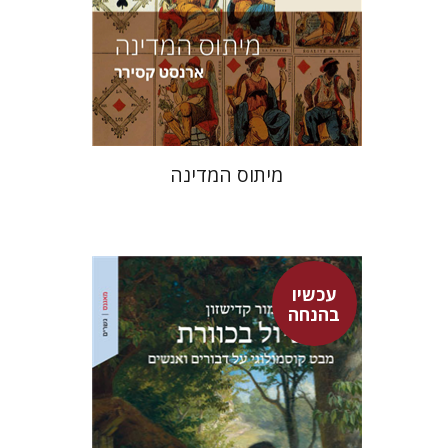
הנחת אתר ספר מודפס
$38
$42
מיתוס המדינה
עכשיו
בהנחה
מור קדישזון