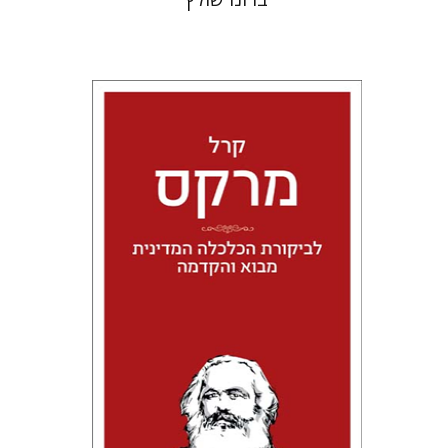
קרל מרקס
טל מאיר גלעדי
הנחת אתר ספר מודפס
$24
$27