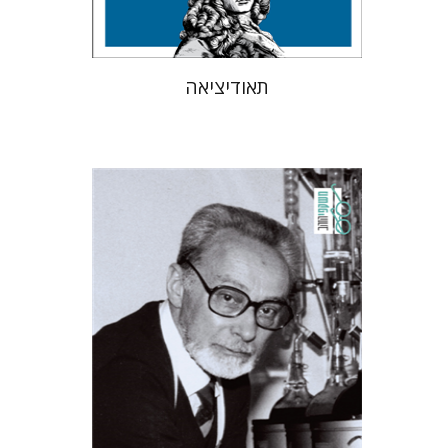
תאודיציאה
פרימו לוי
מנואלה קונסוני
יונתן פיין