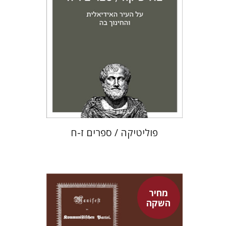
מחיר השקה
$22
$31
פוליטיקה / ספרים ז-ח
מחיר
השקה
פיני איפרגן