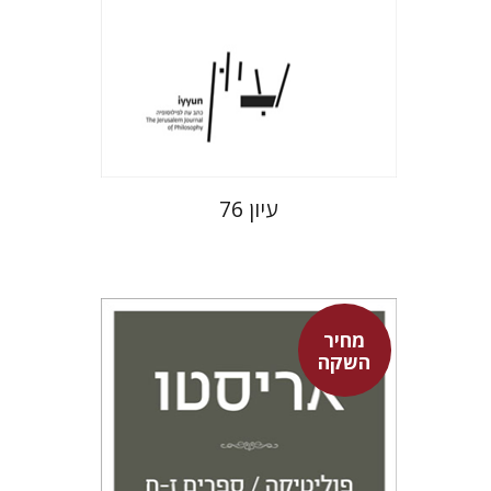
הנחת אתר ספר מודפס
$32
$35
עיון 76
מחיר
השקה
אריסטו
עמית ברץ