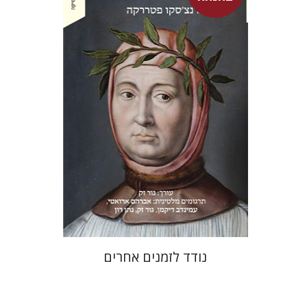
פרנצ'סקו פטררקה
גור זק
עמינדב דיקמן
נתן רון
גור זק
אברהם ארואטי
עכשיו בהנחה
$31
$42
נודד לזמנים אחרים