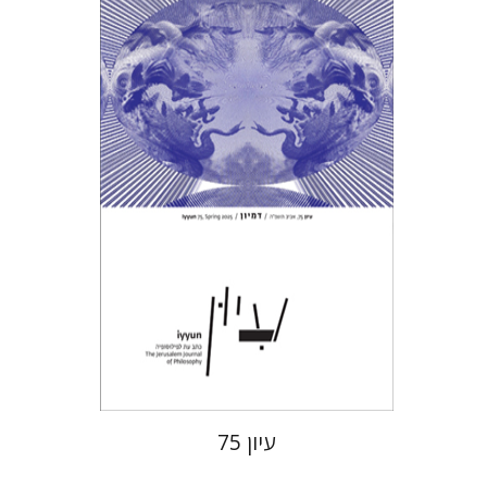
חגי כנען
הנחת אתר ספר מודפס
$28
$31
עיון 75