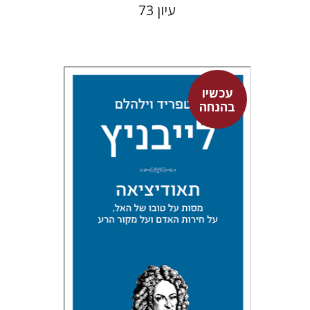
עיון 73
עכשיו
בהנחה
גוטפריד וילהלם לייבניץ
אלחנן יקירה
עכשיו בהנחה
$34
$46