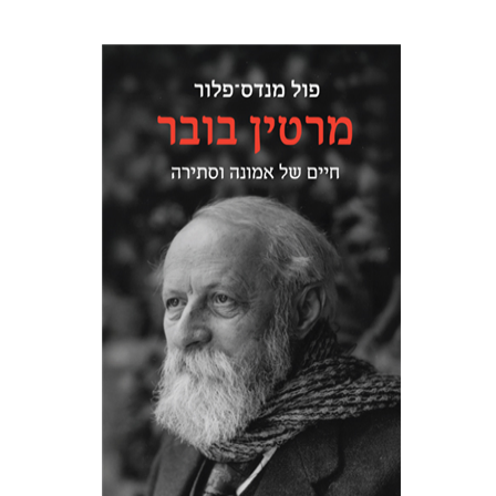
פול מנדס-פלור
מתן אורם
הנחת אתר ספר מודפס
$32
$35