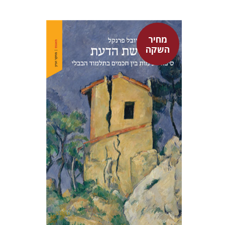
מחיר
השקה
יובל פרנקל
מחיר השקה
$32
$46