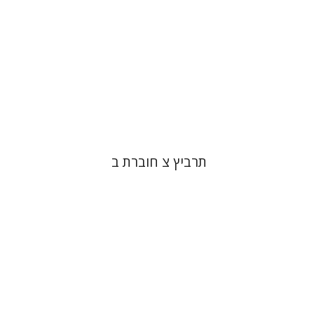
הנחת אתר ספר מודפס
$26
$29
תרביץ צ חוברת ב
פול מנדס-פלור
מתן אורם