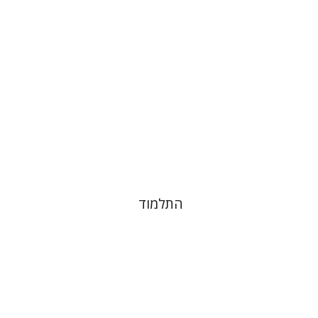
הנחת אתר ספר מודפס
$38
$42
התלמוד