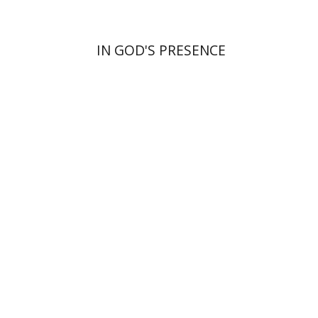
IN GOD'S PRESENCE
ירון ניב
יוסי טל