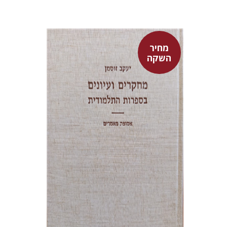
מחיר
השקה
יעקב זוסמן
מחיר השקה
$55
$78