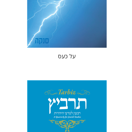
מחיר השקה
$22
$31
על כעס
מיכאל סיגל
יהונתן גארב