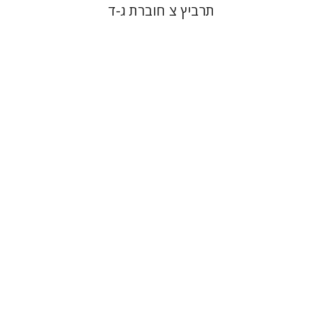
תרביץ צ חוברת ג-ד
חגי כנען
הנחת אתר ספר מודפס
$28
$31