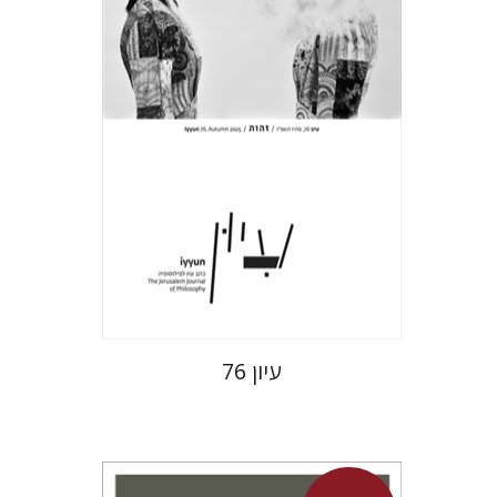
הנחת אתר ספר מודפס
$32
$35
עיון 76