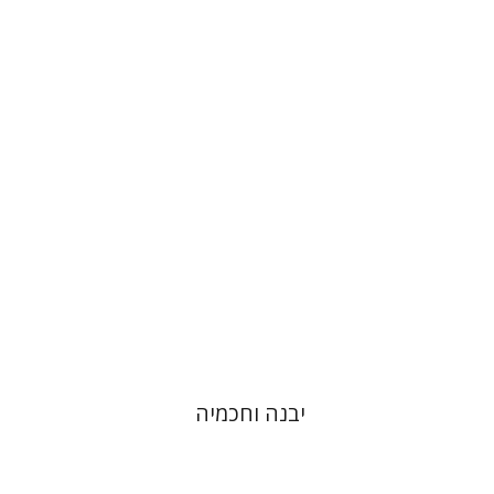
דוד סבתו
הנחת אתר ספר מודפס
$41
$46
יבנה וחכמיה