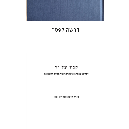
$38
$42
דרשה לפסח
פנחס רוט