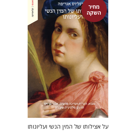
מחיר
השקה
היינריך קורנליוס אגריפה
אבנר בן-זקן
נתן רון
מחיר השקה
$22
$31
על אצילותו של המין הנשי ועליונותו