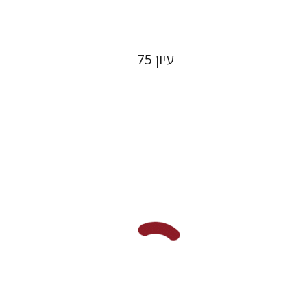
עיון 75
אלי הולצר
אבינועם רוזנק