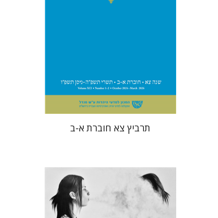
הנחת אתר ספר מודפס
$57
$63
תרביץ צא חוברת א-ב
חגי כנען