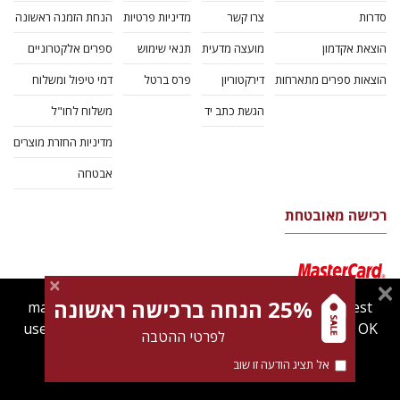
סדרות
צרו קשר
מדיניות פרטיות
הנחת הזמנה ראשונה
הוצאת אקדמון
מועצה מדעית
תנאי שימוש
ספרים אלקטרוניים
הוצאות ספרים מתארחות
דירקטוריון
פרס ברטל
דמי טיפול ומשלוח
הגשת כתב יד
משלוח לחו"ל
מדיניות החזרת מוצרים
אבטחה
רכישה מאובטחת
25% הנחה ברכישה ראשונה
magnespress.co.il uses cookies to give you the best
user experience. Using this website means you're OK
לפרטי ההטבה
with this.
אל תציג הודעה זו שוב
Find out more about our
cookies policy