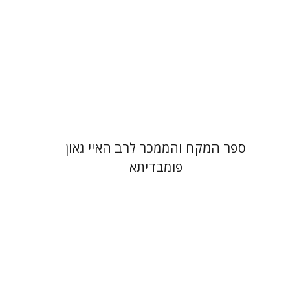
הנחת אתר ספר מודפס
$45
$50
ספר המקח והממכר לרב האיי גאון
פומבדיתא
יעקב צ' מאיר
ישי רוזן-צבי