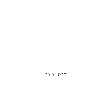
הנחת אתר ספר מודפס
$32
$35
מרטין בובר