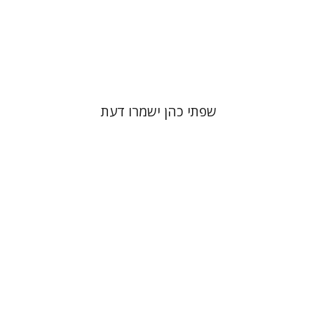
הנחת אתר ספר מודפס
$41
$46
שפתי כהן ישמרו דעת
יהונתן גארב
מיכאל סיגל