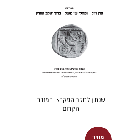
הנחת אתר ספר מודפס
$41
$46
שנתון לחקר המקרא והמזרח
הקדום
מחיר