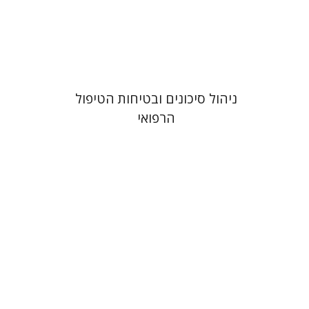
הנחת אתר ספר מודפס
$41
$46
ניהול סיכונים ובטיחות הטיפול
הרפואי
יהודה צבי שטמפפר
משה גרוס