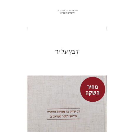
הנחת אתר ספר מודפס
$31
$34
קבץ על יד
מחיר
השקה
שמעון שטובר