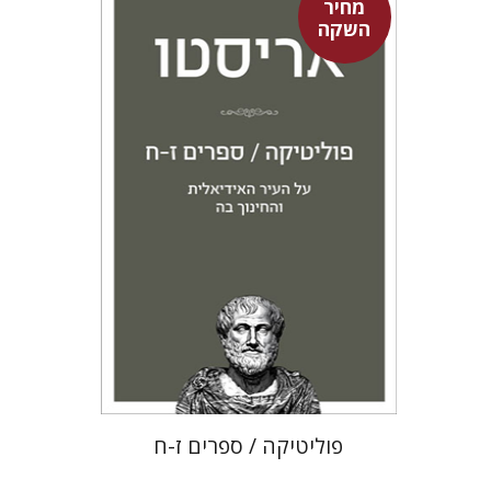
מחיר
השקה
אריסטו
עמית ברץ
מחיר השקה
$22
$31
פוליטיקה / ספרים ז-ח