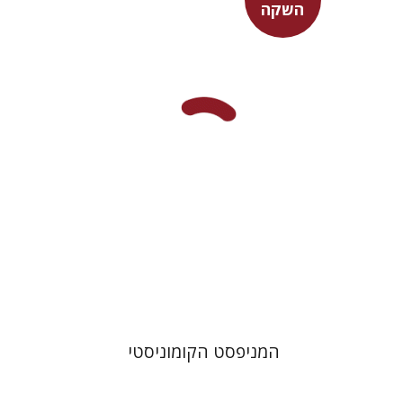
השקה
פיני איפרגן
מחיר השקה
$22
$31
המניפסט הקומוניסטי