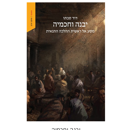
דוד סבתו
הנחת אתר ספר מודפס
$41
$46
יבנה וחכמיה