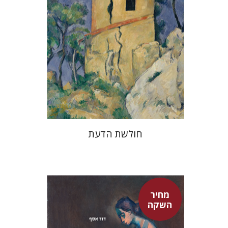
מחיר השקה
$32
$46
חולשת הדעת
מחיר
השקה
דוד אסף