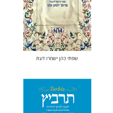
הנחת אתר ספר מודפס
$41
$46
שפתי כהן ישמרו דעת
יהונתן גארב
מיכאל סיגל