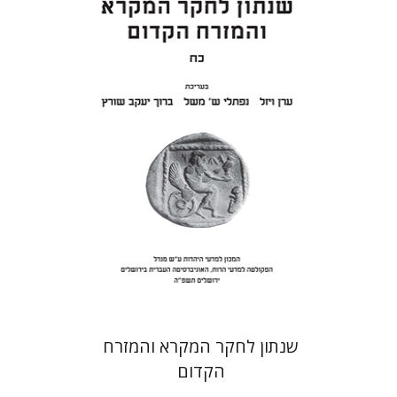
ערן ויזל
נפתלי ש' משל
ברוך
יעקב שורץ
הנחת אתר ספר מודפס
$41
$46
שנתון לחקר המקרא והמזרח
הקדום