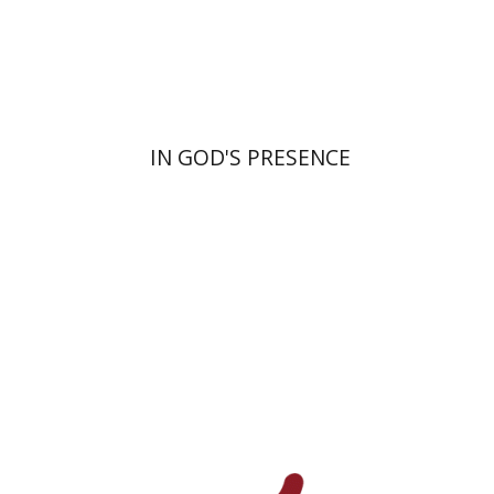
הנחת אתר ספר מודפס
$55
$61
IN GOD'S PRESENCE
בנימין בראון