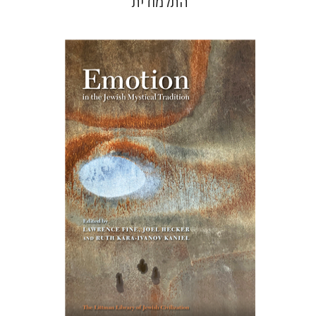
התלמודית
רות קרא-איוונוב קניאל
ג'ואל
הקר
לורנס פיין
הנחת אתר ספר מודפס
$76
$85