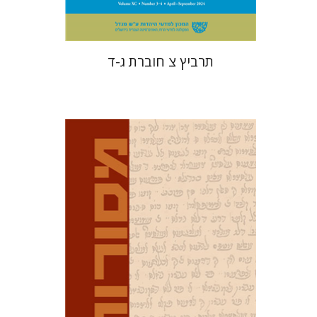
תרביץ צ חוברת ג-ד
דוד מ' בוניס
עפרה תירוש-בקר