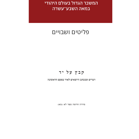
$32
$46
פליטים ושבויים
פנחס רוט