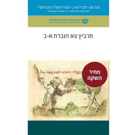
$57
$63
תרביץ צא חוברת א-ב
מחיר
השקה
אפרים שהם-שטיינר