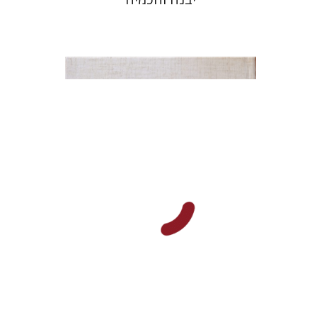
אברהם (רמי) ריינר
יוסף מרדכי
דובאוויק
הנחת אתר ספר מודפס
$45
$50