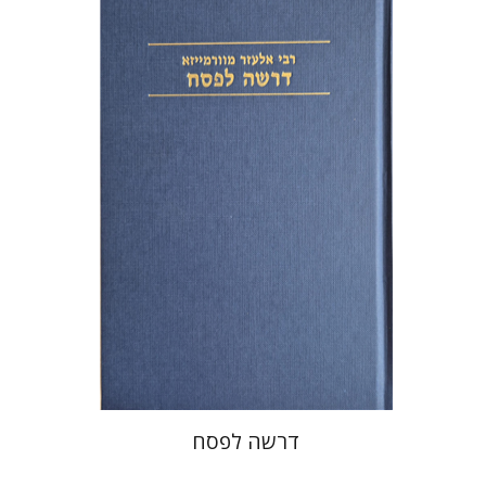
אלעזר מוורמייזא
שמחה עמנואל
הנחת אתר ספר מודפס
$38
$42
דרשה לפסח