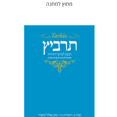
מחוץ למחנה
יהונתן גארב
מיכאל סיגל
הנחת אתר ספר מודפס
$57
$63