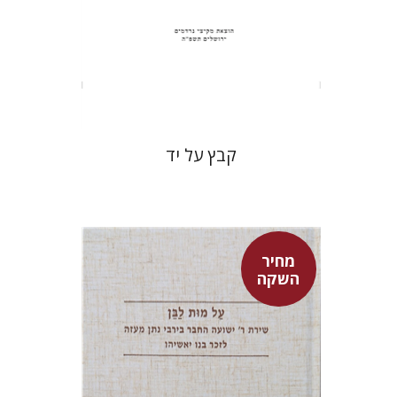
הנחת אתר ספר מודפס
$31
$34
קבץ על יד
מחיר
השקה
שולמית אליצור