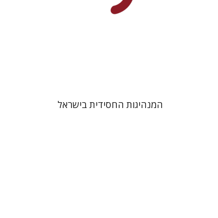
הנחת אתר ספר מודפס
$41
$46
המנהיגות החסידית בישראל
יהודה צבי שטמפפר
משה גרוס