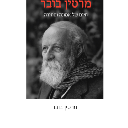
פול מנדס-פלור
מתן אורם
הנחת אתר ספר מודפס
$32
$35
מרטין בובר