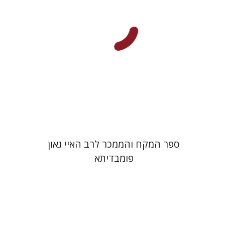
הנחת אתר ספר מודפס
$45
$50
ספר המקח והממכר לרב האיי גאון
פומבדיתא