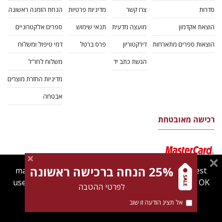
סדרות
צרו קשר
מדיניות פרטיות
הנחת הזמנה ראשונה
הוצאת אקדמון
מועצה מדעית
תנאי שימוש
ספרים אלקטרוניים
הוצאות ספרים מתארחות
דירקטוריון
פרס ברטל
דמי טיפול ומשלוח
הגשת כתב יד
משלוח לחו"ל
מדיניות החזרת מוצרים
אבטחה
רכישה מאובטחת
25% הנחה ברכישה ראשונה
magnespress.co.il uses cookies to give you the best
user experience. Using this website means you're OK
לפרטי ההטבה
with this.
אל תציג הודעה זו שוב
Find out more about our
cookies policy