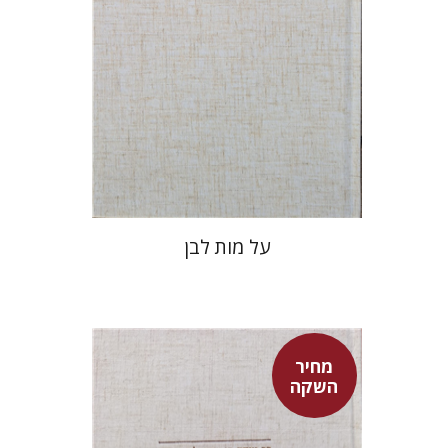
מחיר השקה
$27
$39
על מות לבן
מחיר
השקה
שמעון שטובר