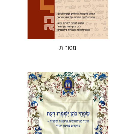
הנחת אתר ספר מודפס
$32
$35
מסורות
אלי הולצר
אבינועם רוזנק