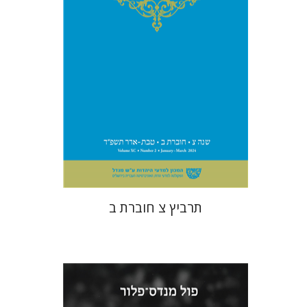
הנחת אתר ספר מודפס
$26
$29
תרביץ צ חוברת ב