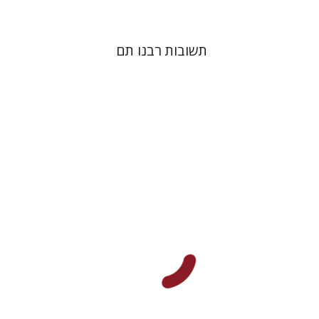
תשובות רבנו תם
אלון גושן-גוטשטיין