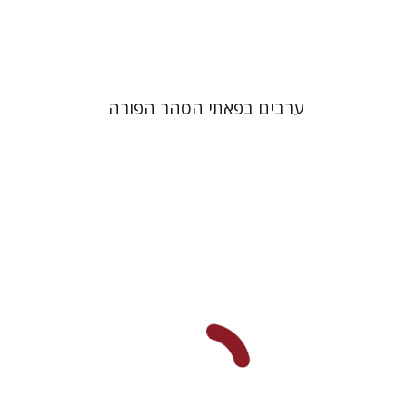
$38
$42
ערבים בפאתי הסהר הפורה
קובי כהן-הטב
דורון בר