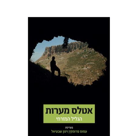
עמוס פרומקין
ינון שבטיאל
הנחת אתר ספר מודפס
$50
$56