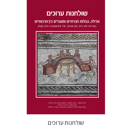
דנה קפלן
נתן וסרמן
זאב וייס
יאיר פורסטנברג
הנחת אתר ספר מודפס
$41
$46
שולחנות ערוכים