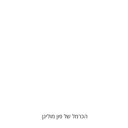
אהרון גבע קלינברגר
יוסי בן-ארצי
הנחת אתר ספר מודפס
$38
$42
הכרמל של פון מולינן