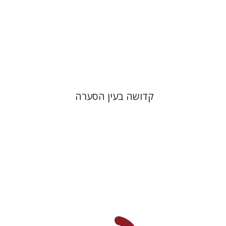
הנחת אתר ספר מודפס
$32
$35
קדושה בעין הסערה
דן פרי
חיים בן דוד