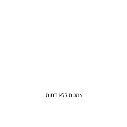
נעה יובל-חכם
הנחת אתר ספר מודפס
$32
$35
אמנות ללא דמות