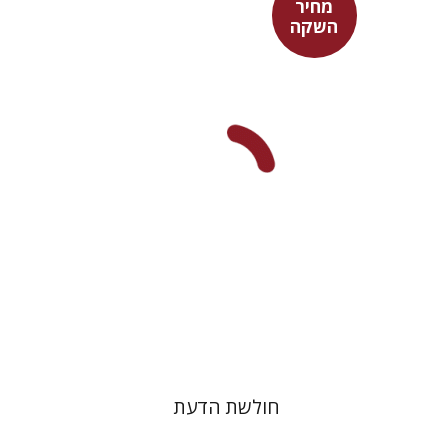
מחיר
השקה
יובל פרנקל
מחיר השקה
$32
$46
חולשת הדעת