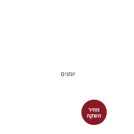
מחיר השקה
$24
$35
יומנים
מחיר
השקה
אדם טלר
דורון מגן