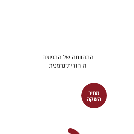
מחיר השקה
$24
$34
התהוותה של התפוצה
היהודית־גרמנית
מחיר
השקה
אריסטו
עמית ברץ