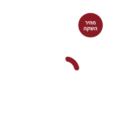
מחיר
השקה
דוד אסף
מחיר השקה
$37
$53