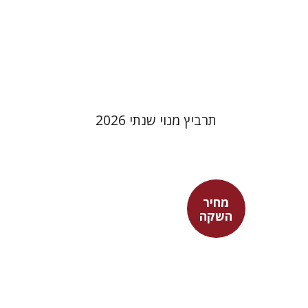
הנחת אתר ספר מודפס
$114
$127
תרביץ מנוי שנתי 2026
מחיר
השקה
היינריך מנדלסון
יוסי הלר
מישלין ביבי
יוסי הלר
מישלין ביבי