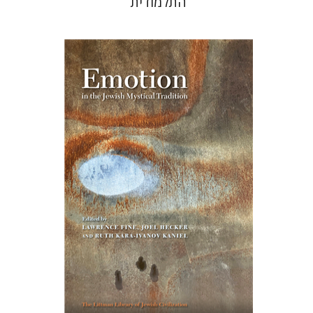
התלמודית
רות קרא-איוונוב קניאל
ג'ואל
הקר
לורנס פיין
הנחת אתר ספר מודפס
$76
$85