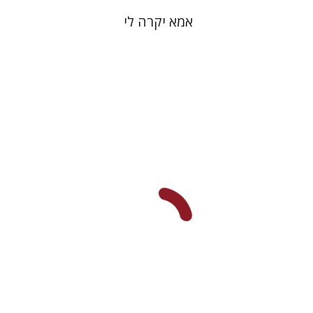
אמא יקרה לי
אלעזר מוורמייזא
שמחה עמנואל
הנחת אתר ספר מודפס