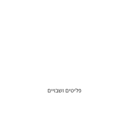
מחיר השקה
$32
$46
פליטים ושבויים