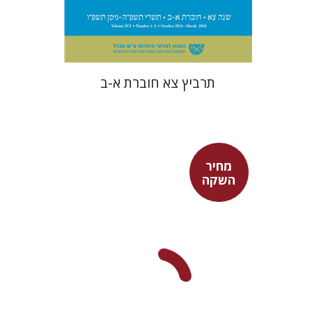
$57
$63
תרביץ צא חוברת א-ב
מחיר
השקה
חגית לבסקי
מאירה טורצקי