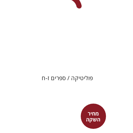
מחיר השקה
$22
$31
פוליטיקה / ספרים ז-ח
מחיר
השקה
אפרים שהם-שטיינר