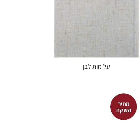
מחיר השקה
$27
$39
על מות לבן
מחיר
השקה
מאיה שבת