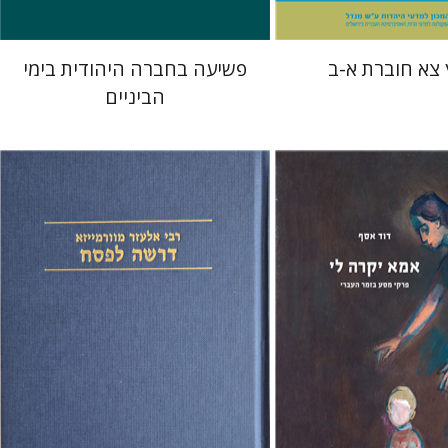
 צא חוברת א-ב
פשיעה בחברה היהודית בימי
הביניים
אלעזר מוורמייזא
שמחה עמנואל