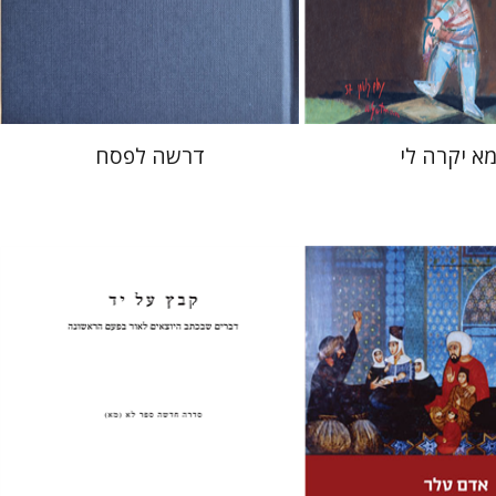
מחיר השקה
הנחת אתר ספר מודפס
$38
$37
$42
$53
א יקרה לי
דרשה לפסח
פנחס רוט