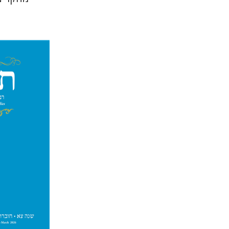
ה
מיכאל 
הנחת