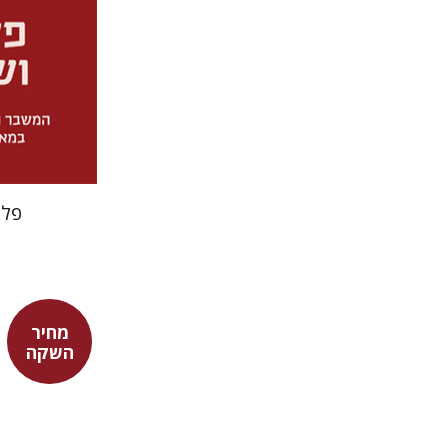
פלי
מחיר
השקה
שמעון שט