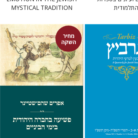
תלמודית
MYSTICAL TRADITION
מחיר
השקה
אפרים שהם-שטיינר
סיגל
יהונתן גארב
 אתר ספר מודפס
מחיר השקה
$29
$57
$42
$63