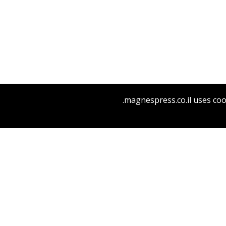
יהודית דורי דסטון
magnespress.co.il uses coo
הנחת אתר ספר מודפס
$41
$46
המשפט האחרון