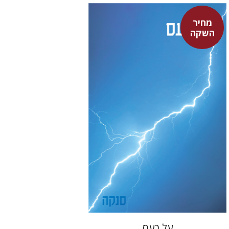
מחיר
סנקה
השקה
דבורה גילולה
דבורה גילולה
מחיר השקה
$22
$31
על כעס