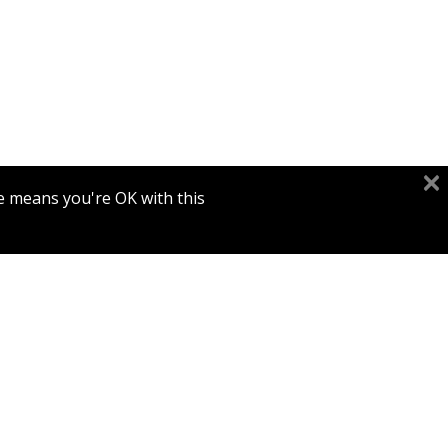
יהונתן
e means you're OK with this.
הנחת
תרביץ