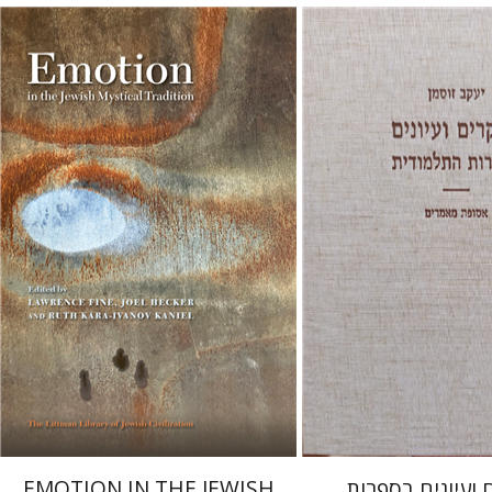
רות קרא-איוונוב קניאל
ג'ואל
הקר
לורנס פיין
ן
מחיר השקה
הנחת אתר ספר מודפס
$76
$55
$85
$78
ועיונים בספרות
EMOTION IN THE JEWISH