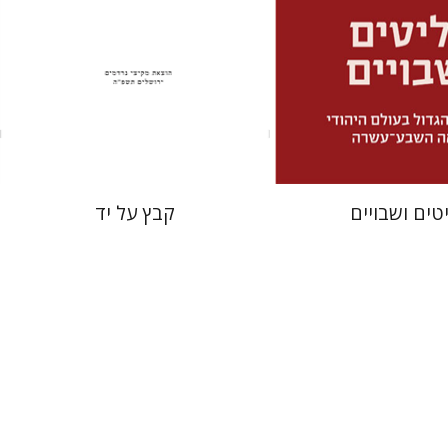
מחיר השקה
הנחת אתר ספר מודפס
$31
$32
$34
$46
טים ושבויים
קבץ על יד
ובר
ערן ויזל
נפתלי ש' משל
ברוך
יעקב שורץ