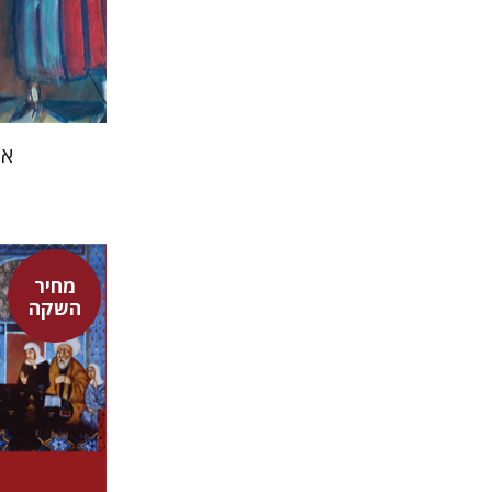
אמ
מחיר
השקה
אדם טלר
דורון מגן