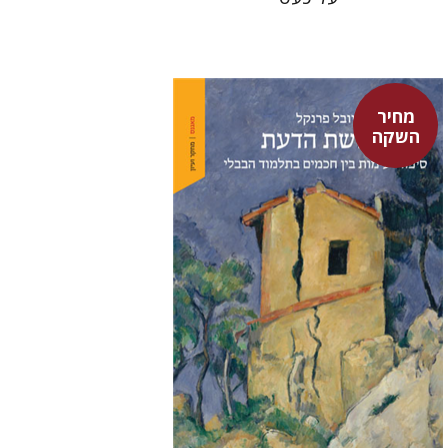
מחיר
השקה
יובל פרנקל
מחיר השקה
$32
$46