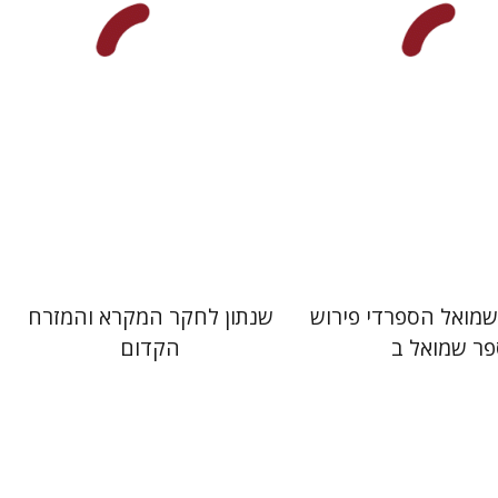
מחיר השקה
הנחת אתר ספר מודפס
$41
$35
$46
$50
שמואל הספרדי פירוש
שנתון לחקר המקרא והמזרח
ר שמואל ב
הקדום