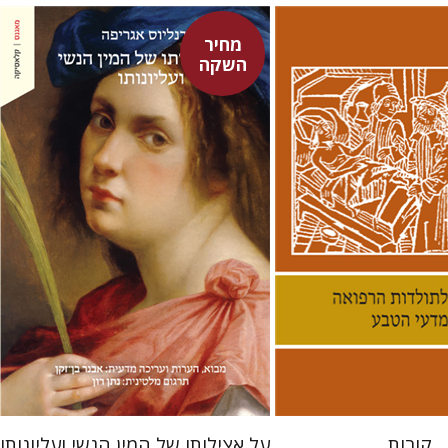
מחיר
השקה
היינריך קורנליוס אגריפה
לינס
אבנר בן-זקן
נתן רון
 אתר ספר מודפס
מחיר השקה
$22
$38
$31
$42
קורות
על אצילותו של המין הנשי ועליונותו