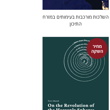
השלכות מורכבות בעימותים במזרח
התיכון
מחיר
השקה
צבי מזא"ה
אלישבע הרשלר