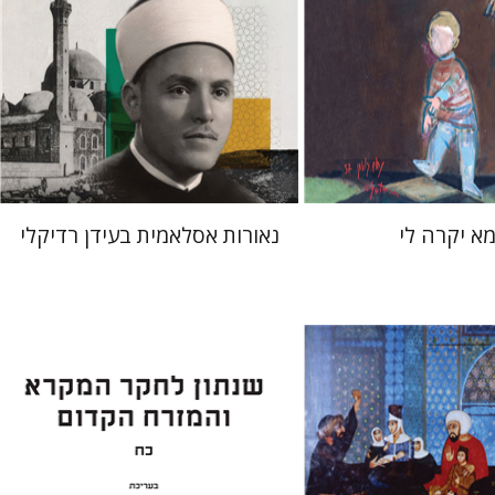
מחיר השקה
מחיר השקה
$24
$37
$35
$53
א יקרה לי
נאורות אסלאמית בעידן רדיקלי
ערן ויזל
נפתלי ש' משל
ברוך
יעקב שורץ