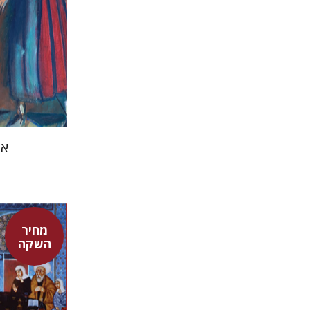
אמ
מחיר
השקה
אדם טלר
דורון מגן