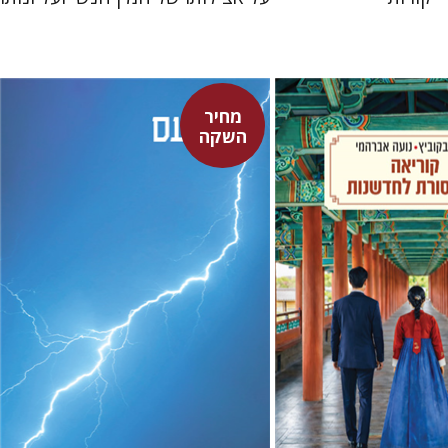
מחיר
ביץ
נועה אברהמי
סנקה
השקה
דבורה גילולה
דבורה גילולה
מחיר השקה
מחיר השקה
$22
$24
$31
$35