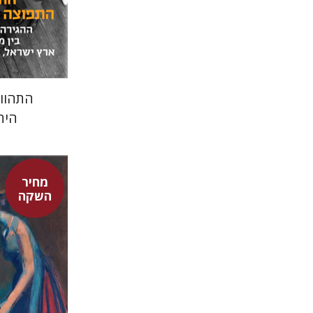
התהוו
היה
מחיר
השקה
דוד אסף