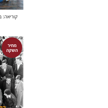
קוריאה: ב
מחיר
השקה
חגית לבס
מאירה ט