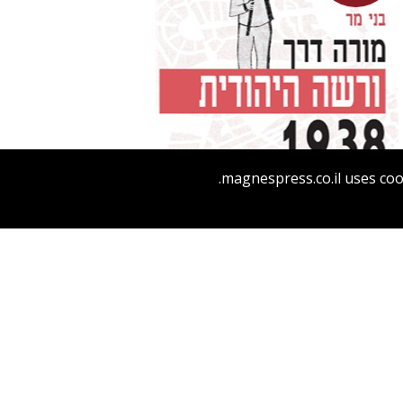
magnespress.co.il uses coo
מחיר השקה
$29
$42
מורה דרך: ורשה היהודית 1938