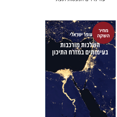
מחיר
השקה
עופר ישראלי
גיא הרלינג
מחיר השקה
$29
$42