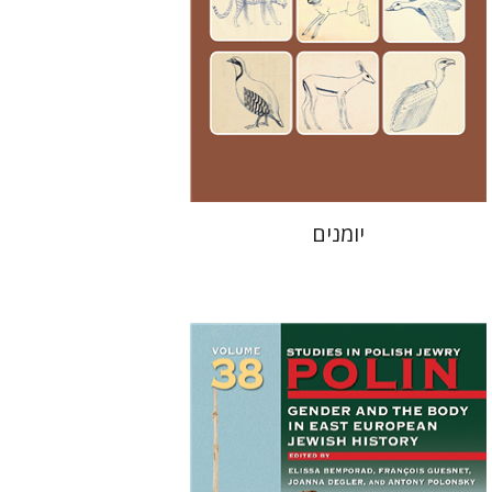
מחיר השקה
$24
$35
יומנים
François Guesnet
Elissa
Joanna Degler
Bemporad
אנטוני