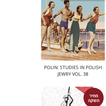
פולונסקי
הנחת אתר ספר מודפס
$68
$75
POLIN: STUDIES IN POLISH
JEWRY VOL. 38
מחיר
השקה
בני מר