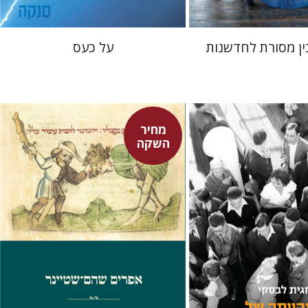
ין מסורת לחדשנות
על כעס
מחיר
השקה
אפרים שהם-שטיינר
קי
ורצקי