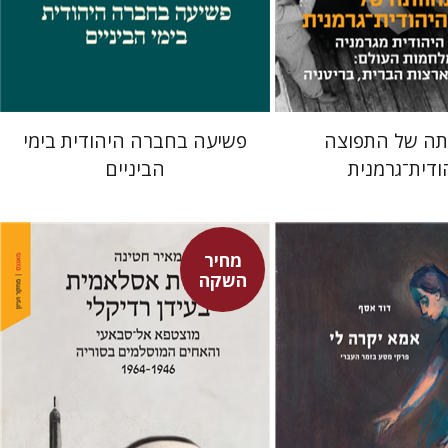
מחיר השקה
מחיר השקה
$29
$42
$24
$34
תה של התפוצה
פשיעה בחברה היהודית בימי
ודית־גרמנית
הביניים
מחיר
השקה
מאיר חטינה