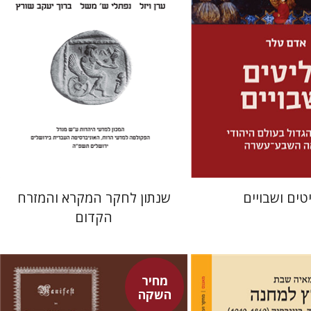
מחיר השקה
הנחת אתר ספר מודפס
$41
$32
$46
$46
טים ושבויים
שנתון לחקר המקרא והמזרח
הקדום
מחיר
השקה
פיני איפרגן