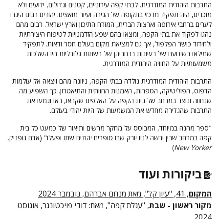
התרבות היהודית המודרנית. לבתי קפה עירוניים, קטנים וגדולים, ידועים ולא
מוכרים, היה תפקיד מרכזי בתקופה של הגירה ועיור מואצים. יהודים רבים היגרו
לערים ברחבי אירופה וארצות הברית, המזרח התיכון וארץ ישראל. רבים מהם
נהגו לפקוד את בתי הקפה, ומצאו בהם שפע הזדמנויות לטיפוח היצירתיות
ולחידוד כושר הפלפול, אך גם למציאת מקום בעולם חסר ודאות. לתפקיד
שמילאו בשינועם של רעיונות ברחביהן של רשתות גלובליות היו השלכות
משמעותיות על החוויה היהודית המודרנית.
התרבות היהודית המודרנית נולדה בבתי הקפה, ניזונה מהם ויצאה אל עולמות
הדפוס, הפוליטיקה, הספרות, האמנות החזותית והתיאטרון. כך השפיע מה
שנחווה ונוצר במרחב של בית הקפה על האלפים שקראו, ראו וגמעו את
התרבות שהגדירה מחדש את המשמעות של היות יהודי בעולם.
"ספר מהנה במיוחד, המבוסס על מחקר מרשים ותיאור של כמעט כל בית
קפה במרחב שבין ורשה לניו יורק שבו סופרים יהודים שתו ופעלו" (אדם גופניק,
)
New Yorker
ביקורות ועוד
המקום
, 41, "עיון קל", מאת מנחם אברהם, נובמבר 2024
מקור ראשון - שבת
, "עגלת קפה", מאת: דודי פויכטונגר, אוגוסט
2024