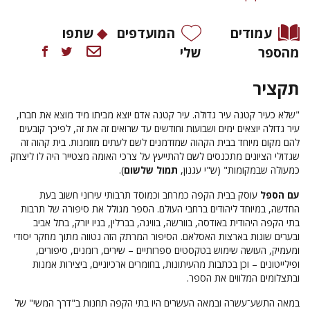
עמודים
המועדפים
שתפו
מהספר
שלי
תקציר
"שלא כעיר קטנה עיר גדולה. עיר קטנה אדם יוצא מביתו מיד מוצא את חברו,
עיר גדולה יוצאים ימים ושבועות וחודשים עד שרואים זה את זה, לפיכך קובעים
להם מקום מיוחד בבית הקהוה שמזדמנים לשם לעתים מזומנות. בית קהוה זה
שגדולי הציונים מתכנסים לשם להתייעץ על צרכי האומה מצטייר היה לו ליצחק
כמעולה שבמקומות" (ש"י עגנון,
תמול שלשום
).
עם הספל
עוסק בבית הקפה כמרחב וכמוסד תרבותי עירוני חשוב בעת
החדשה, במיוחד ליהודים ברחבי העולם. הספר מגולל את סיפורה של תרבות
בתי הקפה היהודית באודסה, בוורשה, בווינה, בברלין, בניו יורק, בתל אביב
ובערים שונות בארצות האסלאם. הסיפור המרתק הזה נטווה מתוך מחקר יסודי
ומעמיק, העושה שימוש בטקסטים ספרותיים – שירים, רומנים, סיפורים,
ופילייטונים – וכן בכתבות מהעיתונות, בחומרים ארכיוניים, ביצירות אמנות
ובתצלומים המלווים את הספר.
במאה התשע־עשרה ובמאה העשרים היו בתי הקפה תחנות ב"דרך המשי" של