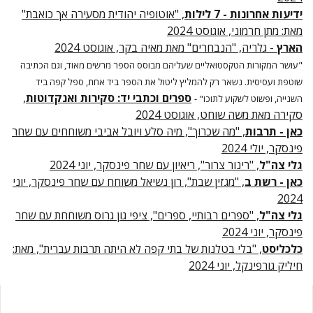
ידיעות אחרונות - 7 לילות
, "אוטופיה יהודית מסעירה אך כואבת"
מאת: מתן חרמוני, אוגוסט 2024
הארץ
- גלריה, "הנבחרים" מאת מאיה בקר, אוגוסט 2024
"עושר המקורות הטקסטואליים שעליהם מבוסס הספר מרשים מאוד, וגם הכתיבה
שוטפת ועסיסית. נשאר רק להמליץ ליטול את הספר ביד אחת, ספל קפה ביד
ספרים וכתבי יד: סקירות ואנקדוטות
,
השנייה, ופשוט לשקוע לתוכו" -
סקירה מאת משה שוחט, אוגוסט 2024
כאן - תרבות
, "מה שכרוך", מיה סלע ויובל אביבי משוחחים עם שחר
פינסקר, יולי 2024
גלי צה"ל
, "רינור צרור", ריאיון עם שחר פינסקר, יוני 2024
כאן - רשת ב
, "מגזין שבת", רון נשיאל משוחח עם שחר פינסקר, יוני
2024
גלי צה"ל
, "ספרים רבותיי, ספרים", ציפי גון גרוס משוחחת עם שחר
פינסקר, יוני 2024
כלכליסט
, "בלי בטלנות של בתי קפה לא היתה תרבות עברית", מאת:
חיליק גורפינקל, יוני 2024