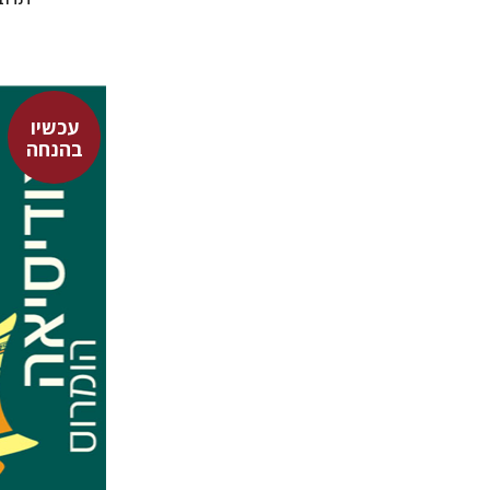
עכשיו
הומרוס
בהנחה
אברהם א