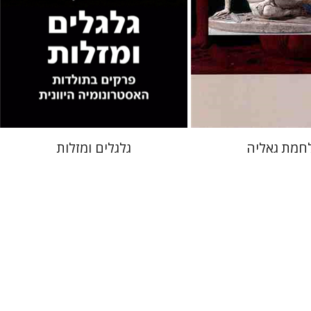
 אתר ספר מודפס
$35
$31
$34
חמת גאליה
גלגלים ומזלות
דאן
עמרי יבין