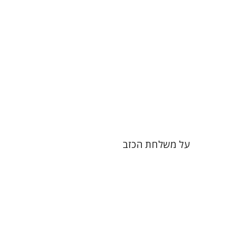
עכשיו בהנחה
$18
$25
על משלחת הכזב
פיטר בראון