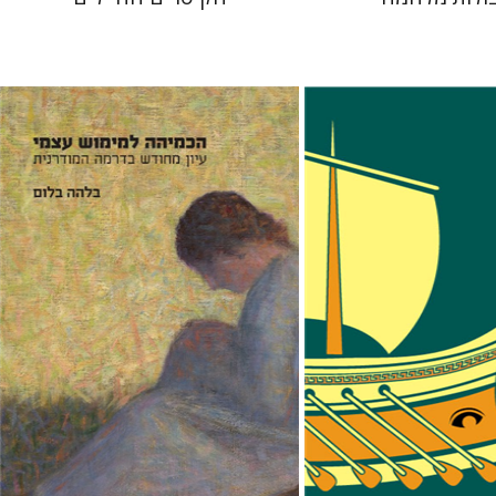
רואטי
בלהה בלום
עכשיו בהנחה
הנחת אתר ספר מודפס
$31
$23
$34
$32