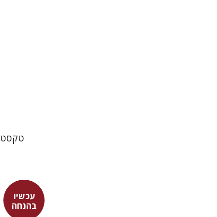
הנחת
טקסט ת
עכשיו
דבורה גי
בהנחה