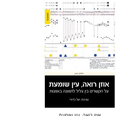
יעל כדורי
הנחת אתר ספר מודפס
$32
$35
אוזן רואה, עין שומעת