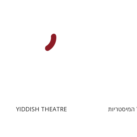
עכשיו בהנחה
הנחת אתר ספר מודפס
$40
$15
$44
$21
 המיסטריות
YIDDISH THEATRE