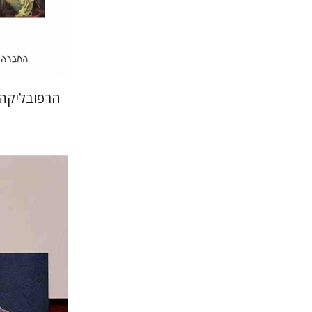
הנחת
הרפובליקה 
יוליוס קיס
דליה ט
משה ליפ