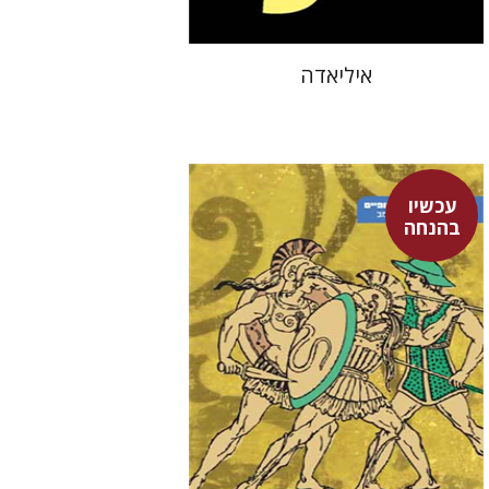
איליאדה
עכשיו
כסנופון
בהנחה
דבורה גילולה