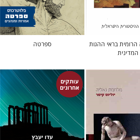
 אתר ספר מודפס
עכשיו בהנחה
$17
$26
$23
$29
הרומית בראי ההגות
ספרטה
המדינית
עותקים
ר
אחרונים
סלר
עדו יעבץ
שיץ