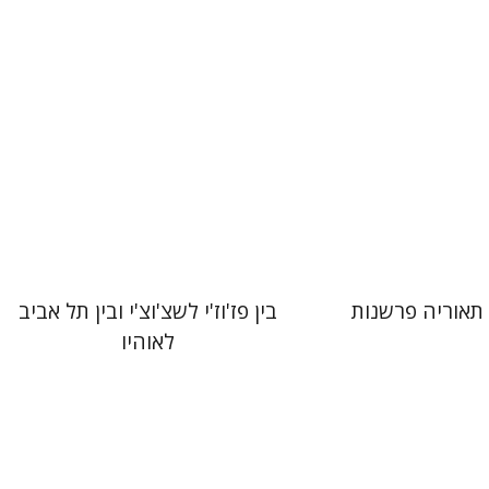
 אתר ספר מודפס
הנחת אתר ספר מודפס
$29
$25
$32
$28
אוריה פרשנות
בין פז'וז'י לשצ'וצ'י ובין תל אביב
לאוהיו
לולה
Joel Berkowitz