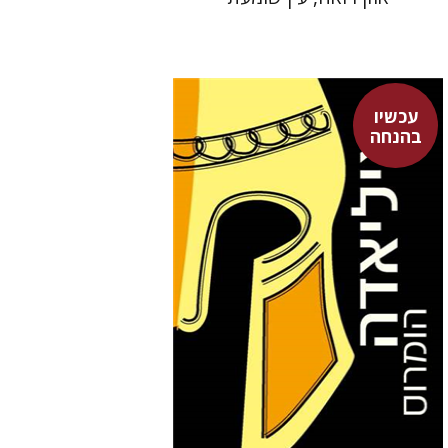
עכשיו
הומרוס
בהנחה
אברהם ארואטי
עכשיו בהנחה
$26
$35