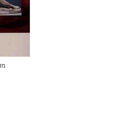
הנחת
מל
מסעוד חמ